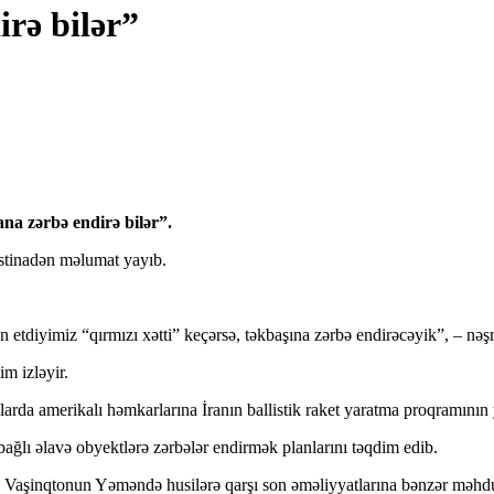
irə bilər”
rana zərbə endirə bilər”.
istinadən məlumat yayıb.
ən etdiyimiz “qırmızı xətti” keçərsə, təkbaşına zərbə endirəcəyik”, – nə
im izləyir.
arda amerikalı həmkarlarına İranın ballistik raket yaratma proqramının 
bağlı əlavə obyektlərə zərbələr endirmək planlarını təqdim edib.
 Vaşinqtonun Yəməndə husilərə qarşı son əməliyyatlarına bənzər məhdud