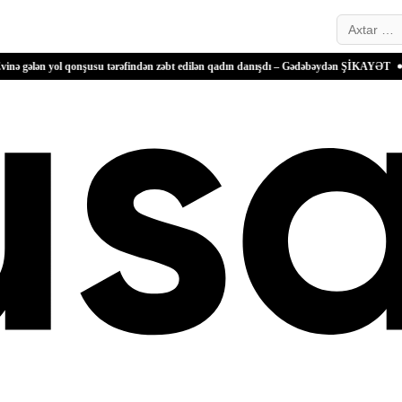
Search…
l qonşusu tərəfindən zəbt edilən qadın danışdı – Gədəbəydən ŞİKAYƏT
“Ganjavi Hol