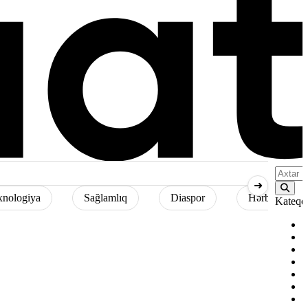
Searc
➜
xnologiya
Sağlamlıq
Diaspor
Hərbi
Kateqor
S
İ
H
C
M