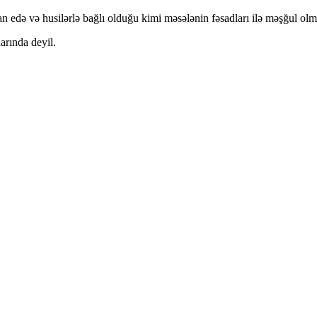
lan edə və husilərlə bağlı olduğu kimi məsələnin fəsadları ilə məşğul olm
arında deyil.