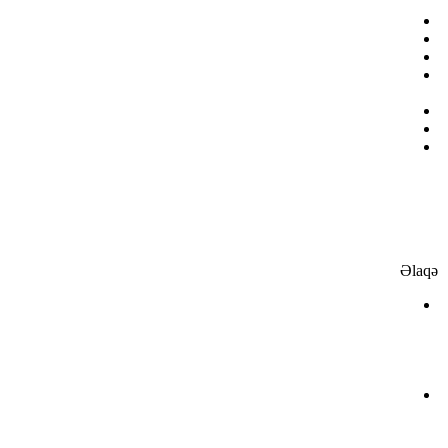
H
Ə
M
o
R
s
v
p
e
q
Əlaqə
+
3
3
0
+
4