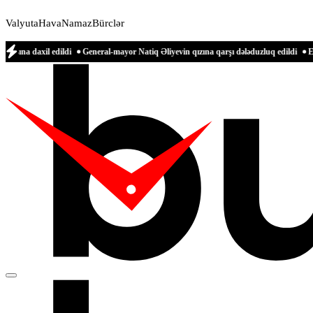
Valyuta
Hava
Namaz
Bürclər
edildi
General-mayor Natiq Əliyevin qızına qarşı dələduzluq edildi
Evinə gələn yo