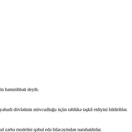
şrin həmsöhbəti deyib.
yəhudi dövlətinin mövcudluğu üçün təhlükə təşkil etdiyini bildiriblər.
 zərbə modelini qəbul edə biləcəyindən narahatdırlar.