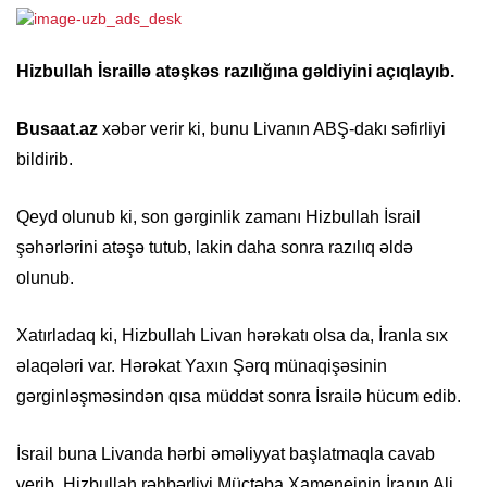
Hizbullah İsraillə atəşkəs razılığına gəldiyini açıqlayıb.
Busaat.az
xəbər verir ki, bunu Livanın ABŞ-dakı səfirliyi
bildirib.
Qeyd olunub ki, son gərginlik zamanı Hizbullah İsrail
şəhərlərini atəşə tutub, lakin daha sonra razılıq əldə
olunub.
Xatırladaq ki, Hizbullah Livan hərəkatı olsa da, İranla sıx
əlaqələri var. Hərəkat Yaxın Şərq münaqişəsinin
gərginləşməsindən qısa müddət sonra İsrailə hücum edib.
İsrail buna Livanda hərbi əməliyyat başlatmaqla cavab
verib. Hizbullah rəhbərliyi Müctəba Xameneinin İranın Ali