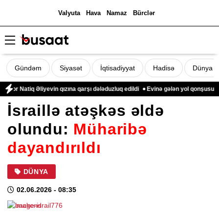
Valyuta
Hava
Namaz
Bürclər
Gündəm
Siyasət
İqtisadiyyat
Hadisə
Dünya
r Natiq Əliyevin qızına qarşı dələduzluq edildi
Evinə gələn yol qonşusu tərə
İsraillə atəşkəs əldə
olundu:
Müharibə
dayandırıldı
DÜNYA
02.06.2026
- 08:35