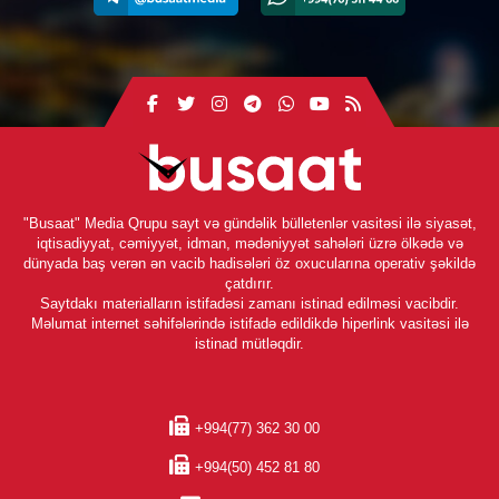
"Busaat" Media Qrupu sayt və gündəlik bülletenlər vasitəsi ilə siyasət,
iqtisadiyyat, cəmiyyət, idman, mədəniyyət sahələri üzrə ölkədə və
dünyada baş verən ən vacib hadisələri öz oxucularına operativ şəkildə
çatdırır.
Saytdakı materialların istifadəsi zamanı istinad edilməsi vacibdir.
Məlumat internet səhifələrində istifadə edildikdə hiperlink vasitəsi ilə
istinad mütləqdir.
+994(77) 362 30 00
+994(50) 452 81 80