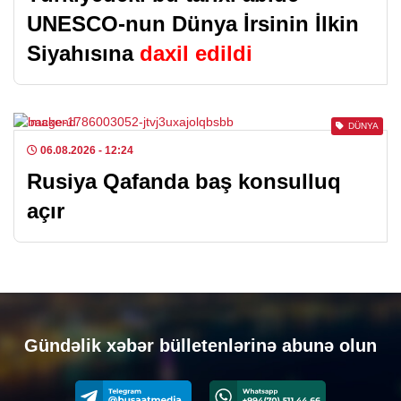
UNESCO-nun Dünya İrsinin İlkin
Siyahısına
daxil edildi
DÜNYA
06.08.2026
- 12:24
Rusiya Qafanda baş konsulluq
açır
Gündəlik xəbər bülletenlərinə abunə olun