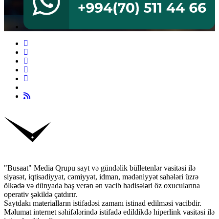
"Busaat" Media Qrupu sayt və gündəlik bülletenlər vasitəsi ilə
siyasət, iqtisadiyyat, cəmiyyət, idman, mədəniyyət sahələri üzrə
ölkədə və dünyada baş verən ən vacib hadisələri öz oxucularına
operativ şəkildə çatdırır.
Saytdakı materialların istifadəsi zamanı istinad edilməsi vacibdir.
Məlumat internet səhifələrində istifadə edildikdə hiperlink vasitəsi ilə