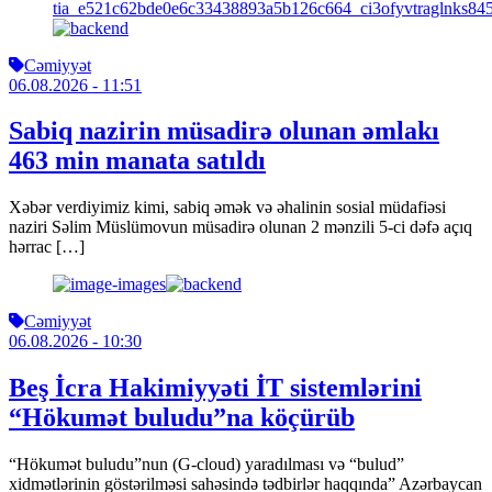
Cəmiyyət
06.08.2026
- 11:51
Sabiq nazirin müsadirə olunan əmlakı
463 min manata satıldı
Xəbər verdiyimiz kimi, sabiq əmək və əhalinin sosial müdafiəsi
naziri Səlim Müslümovun müsadirə olunan 2 mənzili 5-ci dəfə açıq
hərrac […]
Cəmiyyət
06.08.2026
- 10:30
Beş İcra Hakimiyyəti İT sistemlərini
“Hökumət buludu”na köçürüb
“Hökumət buludu”nun (G-cloud) yaradılması və “bulud”
xidmətlərinin göstərilməsi sahəsində tədbirlər haqqında” Azərbaycan