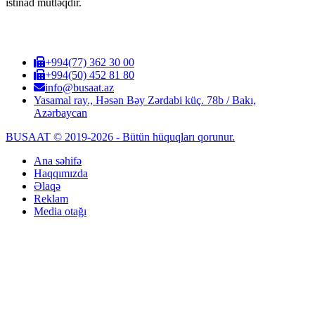
istinad mütləqdir.
+994(77) 362 30 00
+994(50) 452 81 80
info@busaat.az
Yasamal ray., Həsən Bəy Zərdabi küç. 78b / Bakı,
Azərbaycan
BUSAAT © 2019-2026 - Bütün hüquqları qorunur.
Ana səhifə
Haqqımızda
Əlaqə
Reklam
Media otağı