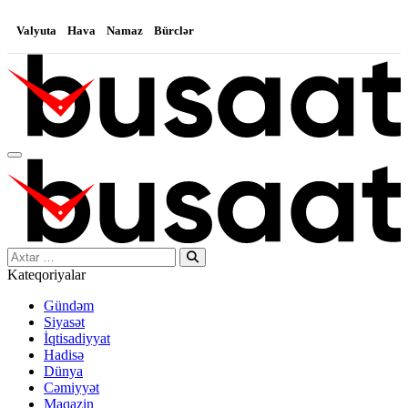
Valyuta
Hava
Namaz
Bürclər
Search…
Kateqoriyalar
Gündəm
Siyasət
İqtisadiyyat
Hadisə
Dünya
Cəmiyyət
Maqazin