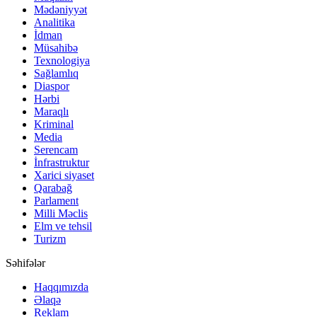
Mədəniyyət
Analitika
İdman
Müsahibə
Texnologiya
Sağlamlıq
Diaspor
Hərbi
Maraqlı
Kriminal
Media
Serencam
İnfrastruktur
Xarici siyaset
Qarabağ
Parlament
Milli Məclis
Elm ve tehsil
Turizm
Səhifələr
Haqqımızda
Əlaqə
Reklam