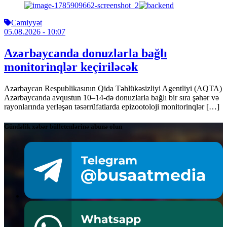
Cəmiyyət
05.08.2026
- 10:07
Azərbaycanda donuzlarla bağlı
monitorinqlər keçiriləcək
Azərbaycan Respublikasının Qida Təhlükəsizliyi Agentliyi (AQTA)
Azərbaycanda avqustun 10–14-də donuzlarla bağlı bir sıra şəhər və
rayonlarında yerləşən təsərrüfatlarda epizootoloji monitorinqlər […]
Gündəlik xəbər bülletenlərinə abunə olun