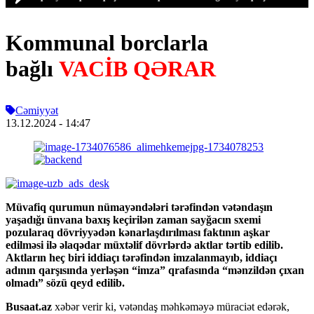
Kommunal borclarla
bağlı
VACİB QƏRAR
Cəmiyyət
13.12.2024
- 14:47
Müvafiq qurumun nümayəndələri tərəfindən vətəndaşın
yaşadığı ünvana baxış keçirilən zaman sayğacın sxemi
pozularaq dövriyyədən kənarlaşdırılması faktının aşkar
edilməsi ilə əlaqədar müxtəlif dövrlərdə aktlar tərtib edilib.
Aktların heç biri iddiaçı tərəfindən imzalanmayıb, iddiaçı
adının qarşısında yerləşən “imza” qrafasında “mənzildən çıxan
olmadı” sözü qeyd edilib.
Busaat.az
xəbər verir ki, vətəndaş məhkəməyə müraciət edərək,