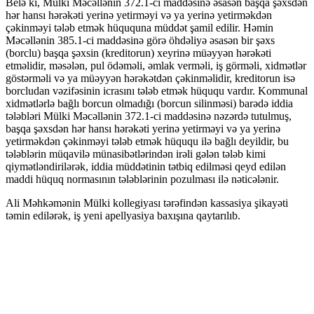
Belə ki, Mülki Məcəllənin 372.1-ci maddəsinə əsasən başqa şəxsdən
hər hansı hərəkəti yerinə yetirməyi və ya yerinə yetirməkdən
çəkinməyi tələb etmək hüququna müddət şamil edilir. Həmin
Məcəllənin 385.1-ci maddəsinə görə öhdəliyə əsasən bir şəxs
(borclu) başqa şəxsin (kreditorun) xeyrinə müəyyən hərəkəti
etməlidir, məsələn, pul ödəməli, əmlak verməli, iş görməli, xidmətlər
göstərməli və ya müəyyən hərəkətdən çəkinməlidir, kreditorun isə
borcludan vəzifəsinin icrasını tələb etmək hüququ vardır. Kommunal
xidmətlərlə bağlı borcun olmadığı (borcun silinməsi) barədə iddia
tələbləri Mülki Məcəllənin 372.1-ci maddəsinə nəzərdə tutulmuş,
başqa şəxsdən hər hansı hərəkəti yerinə yetirməyi və ya yerinə
yetirməkdən çəkinməyi tələb etmək hüququ ilə bağlı deyildir, bu
tələblərin müqavilə münasibətlərindən irəli gələn tələb kimi
qiymətləndirilərək, iddia müddətinin tətbiq edilməsi qeyd edilən
maddi hüquq normasının tələblərinin pozulması ilə nəticələnir.
Ali Məhkəmənin Mülki kollegiyası tərəfindən kassasiya şikayəti
təmin edilərək, iş yeni apellyasiya baxışına qaytarılıb.