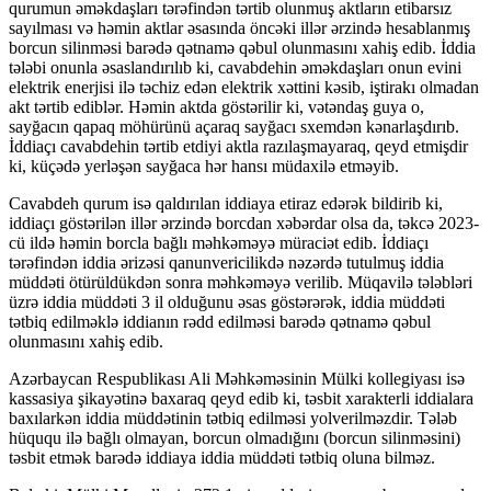
qurumun əməkdaşları tərəfindən tərtib olunmuş aktların etibarsız
sayılması və həmin aktlar əsasında öncəki illər ərzində hesablanmış
borcun silinməsi barədə qətnamə qəbul olunmasını xahiş edib. İddia
tələbi onunla əsaslandırılıb ki, cavabdehin əməkdaşları onun evini
elektrik enerjisi ilə təchiz edən elektrik xəttini kəsib, iştirakı olmadan
akt tərtib ediblər. Həmin aktda göstərilir ki, vətəndaş guya o,
sayğacın qapaq möhürünü açaraq sayğacı sxemdən kənarlaşdırıb.
İddiaçı cavabdehin tərtib etdiyi aktla razılaşmayaraq, qeyd etmişdir
ki, küçədə yerləşən sayğaca hər hansı müdaxilə etməyib.
Cavabdeh qurum isə qaldırılan iddiaya etiraz edərək bildirib ki,
iddiaçı göstərilən illər ərzində borcdan xəbərdar olsa da, təkcə 2023-
cü ildə həmin borcla bağlı məhkəməyə müraciət edib. İddiaçı
tərəfindən iddia ərizəsi qanunvericilikdə nəzərdə tutulmuş iddia
müddəti ötürüldükdən sonra məhkəməyə verilib. Müqavilə tələbləri
üzrə iddia müddəti 3 il olduğunu əsas göstərərək, iddia müddəti
tətbiq edilməklə iddianın rədd edilməsi barədə qətnamə qəbul
olunmasını xahiş edib.
Azərbaycan Respublikası Ali Məhkəməsinin Mülki kollegiyası isə
kassasiya şikayətinə baxaraq qeyd edib ki, təsbit xarakterli iddialara
baxılarkən iddia müddətinin tətbiq edilməsi yolverilməzdir. Tələb
hüququ ilə bağlı olmayan, borcun olmadığını (borcun silinməsini)
təsbit etmək barədə iddiaya iddia müddəti tətbiq oluna bilməz.