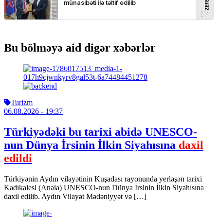
Bu bölməyə aid digər xəbərlər
Turizm
06.08.2026
- 19:37
Türkiyədəki bu tarixi abidə UNESCO-
nun Dünya İrsinin İlkin Siyahısına
daxil
edildi
Türkiyənin Aydın vilayətinin Kuşadası rayonunda yerləşən tarixi
Kadıkalesi (Anaia) UNESCO-nun Dünya İrsinin İlkin Siyahısına
daxil edilib. Aydın Vilayət Mədəniyyət və […]