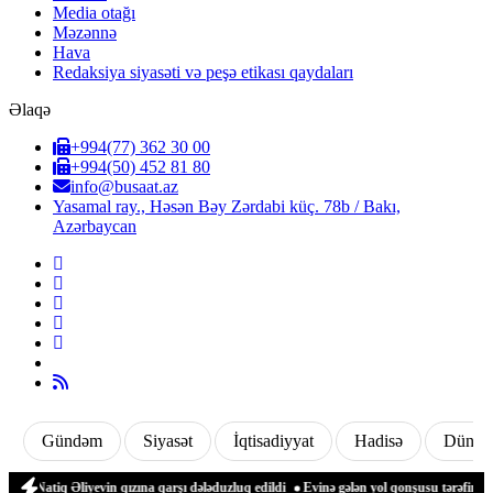
Media otağı
Məzənnə
Hava
Redaksiya siyasəti və peşə etikası qaydaları
Əlaqə
+994(77) 362 30 00
+994(50) 452 81 80
info@busaat.az
Yasamal ray., Həsən Bəy Zərdabi küç. 78b / Bakı,
Azərbaycan
Gündəm
Siyasət
İqtisadiyyat
Hadisə
Dünya
atiq Əliyevin qızına qarşı dələduzluq edildi
Evinə gələn yol qonşusu tərəfindən zə