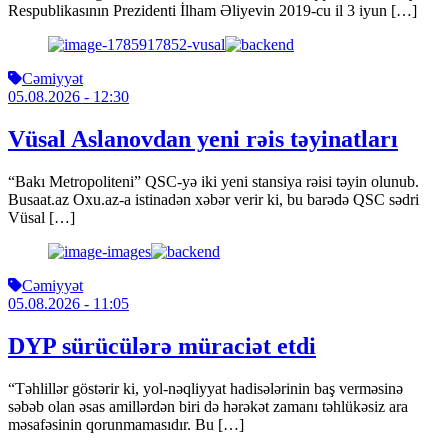
Respublikasının Prezidenti İlham Əliyevin 2019-cu il 3 iyun […]
Cəmiyyət
05.08.2026
- 12:30
Vüsal Aslanovdan yeni rəis təyinatları
“Bakı Metropoliteni” QSC-yə iki yeni stansiya rəisi təyin olunub.
Busaat.az Oxu.az-a istinadən xəbər verir ki, bu barədə QSC sədri
Vüsal […]
Cəmiyyət
05.08.2026
- 11:05
DYP sürücülərə müraciət etdi
“Təhlillər göstərir ki, yol-nəqliyyat hadisələrinin baş verməsinə
səbəb olan əsas amillərdən biri də hərəkət zamanı təhlükəsiz ara
məsafəsinin qorunmamasıdır. Bu […]