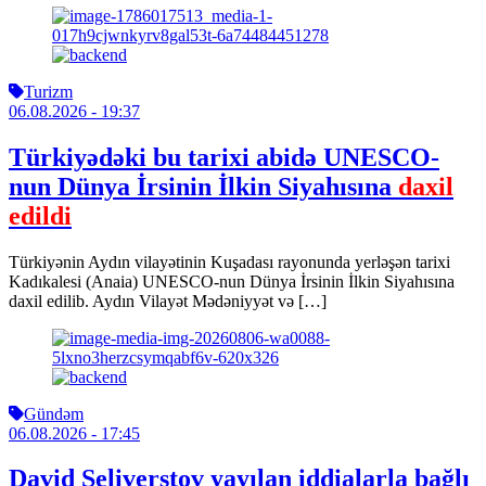
Turizm
06.08.2026
- 19:37
Türkiyədəki bu tarixi abidə UNESCO-
nun Dünya İrsinin İlkin Siyahısına
daxil
edildi
Türkiyənin Aydın vilayətinin Kuşadası rayonunda yerləşən tarixi
Kadıkalesi (Anaia) UNESCO-nun Dünya İrsinin İlkin Siyahısına
daxil edilib. Aydın Vilayət Mədəniyyət və […]
Gündəm
06.08.2026
- 17:45
David Seliverstov yayılan iddialarla bağlı