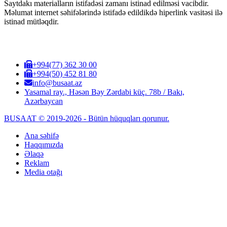
Saytdakı materialların istifadəsi zamanı istinad edilməsi vacibdir.
Məlumat internet səhifələrində istifadə edildikdə hiperlink vasitəsi ilə
istinad mütləqdir.
+994(77) 362 30 00
+994(50) 452 81 80
info@busaat.az
Yasamal ray., Həsən Bəy Zərdabi küç. 78b / Bakı,
Azərbaycan
BUSAAT © 2019-2026 - Bütün hüquqları qorunur.
Ana səhifə
Haqqımızda
Əlaqə
Reklam
Media otağı