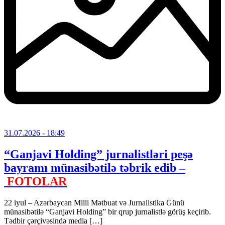
31.07.2026
- 18:49
“Ganjavi Holding” jurnalistləri peşə
bayramı münasibətilə təbrik edib –
FOTOLAR
22 iyul – Azərbaycan Milli Mətbuat və Jurnalistika Günü
münasibətilə “Ganjavi Holding” bir qrup jurnalistlə görüş keçirib.
Tədbir çərçivəsində media […]