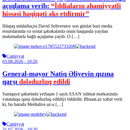
açıqlama verib:
“İddiaların əhəmiyyətli
hissəsi həqiqəti əks etdirmir”
Hüquq müdafiəçisi David Seliverstov son günlər bəzi media
resurslarında və sosial şəbəkələrdə onun haqqında yayılan
məlumatlarla bağlı açıqlama yayıb. O […]
Cəmiyyət
03.08.2026
- 10:26
General-mayor Natiq Əliyevin qızına
qarşı
dələduzluq edildi
Sumqayıt şəhərində yerləşən 1 saylı ASAN xidmət mərkəzində
vətəndaşa qarşı dələduzluq edildiyi bildirilir. Bbsaat.az xəbər verir
ki, bu barədə Medialive.az-a […]
Cəmiyyət
31.07.2026
- 19:20