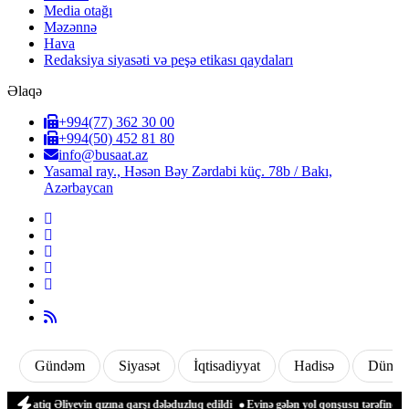
Media otağı
Məzənnə
Hava
Redaksiya siyasəti və peşə etikası qaydaları
Əlaqə
+994(77) 362 30 00
+994(50) 452 81 80
info@busaat.az
Yasamal ray., Həsən Bəy Zərdabi küç. 78b / Bakı,
Azərbaycan
Gündəm
Siyasət
İqtisadiyyat
Hadisə
Dünya
iq Əliyevin qızına qarşı dələduzluq edildi
Evinə gələn yol qonşusu tərəfindən zəbt