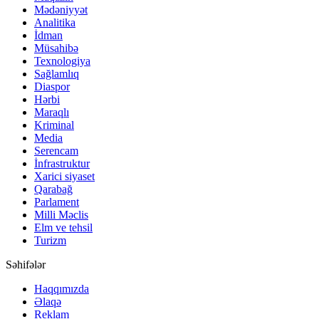
Mədəniyyət
Analitika
İdman
Müsahibə
Texnologiya
Sağlamlıq
Diaspor
Hərbi
Maraqlı
Kriminal
Media
Serencam
İnfrastruktur
Xarici siyaset
Qarabağ
Parlament
Milli Məclis
Elm ve tehsil
Turizm
Səhifələr
Haqqımızda
Əlaqə
Reklam