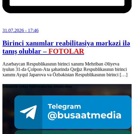
31.07.2026
- 17:46
Birinci xanımlar reabilitasiya mərkəzi ilə
tanış olublar –
FOTOLAR
Azərbaycan Respublikasının birinci xanımı Mehriban Əliyeva
iyulun 31-də Çolpon-Ata şəhərində Qırğız Respublikasının birinci
xanımı Ayqul Japarova və Özbəkistan Respublikasının birinci […]
Gündəlik xəbər bülletenlərinə abunə olun