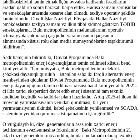
təhlükəsizliyini təmin etmək üçün əvvəlcə hadisənin fəsadlarını
aradan qaldırıb sonra hərəkəti bərpa etdik. Hadisə zamanı sərnişinlər
və əməkdaşlar arasında xəsarət alan olmadı, təxliyə operativ şəkildə
təmin olundu. Daxili İşlər Nazirliyi, Fövqəladə Hallar Nazirliyi
əməkdaşlarına təxliyə zamanı və ilkin tibbi xidmət göstərən TƏBİB
əməkdaşlarına, Bakı metropoliteninin məlumatlarının operativ
ictimaiyyətə çatdıraraq çaşqınlıq yaranmasının qarşısının
alınmasında xüsusi rolu olan media nümayəndələrinə təşəkkürümü
bildirirəm”.
Sədr həmçinin bildirib ki, Dövlət Proqramında Bakı
metropoliteninin enerji dayanıqlığının təmin edilməsi xüsusi bənd
kimi yer alıb: “Ümumiyyətlə, Bakı metropoliteninin elektrik
şəbəkəsi dayanıqlı qurulub – istənilən sahə iki fərqli alternativ enerji
mənbəyindən qidalanır. Dövlət Proqramında Bakı metropoliteninin
enerji dayanıqlığının təmin edilməsi xüsusi bənd kimi yer alıb. 2025-
ci ildə xarici ekspertləri dəvət edib enerji sistemini tam texniki
auditdən keçirdik və tədbirlər planı hazırladıq. Artıq 2025-ci ildən iki
mövcud yarımstansiyanın yenidən qurulması, bir yeni
yarımstansiyanın tikintisi, kabel şəbəkəsinin yenilənməsi və SCADA
sisteminin yenidən qurulması istiqamətində işlər görülür”.
O vurğulayıb ki, dizel generatorların əsas rolu xarici enerji
təchizatının əvəzlənməsinə fokuslanıb: “Bakı Metropoliteninin 21
ədəd dizel generatoru mövcuddur, bunlar mütəmadi olaraq texniki