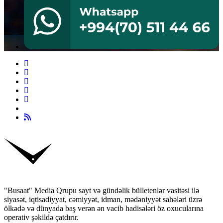
"Busaat" Media Qrupu sayt və gündəlik bülletenlər vasitəsi ilə
siyasət, iqtisadiyyat, cəmiyyət, idman, mədəniyyət sahələri üzrə
ölkədə və dünyada baş verən ən vacib hadisələri öz oxucularına
operativ şəkildə çatdırır.