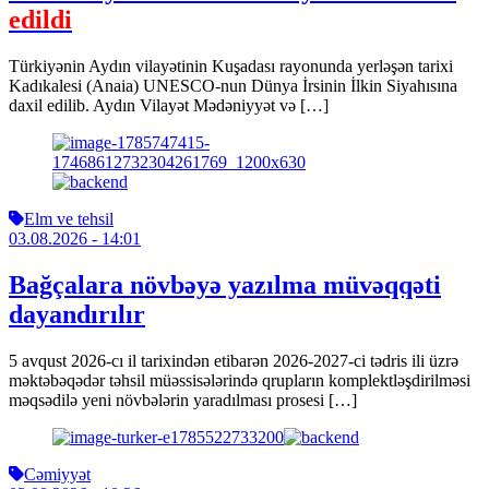
edildi
Türkiyənin Aydın vilayətinin Kuşadası rayonunda yerləşən tarixi
Kadıkalesi (Anaia) UNESCO-nun Dünya İrsinin İlkin Siyahısına
daxil edilib. Aydın Vilayət Mədəniyyət və […]
Elm ve tehsil
03.08.2026
- 14:01
Bağçalara növbəyə yazılma müvəqqəti
dayandırılır
5 avqust 2026-cı il tarixindən etibarən 2026-2027-ci tədris ili üzrə
məktəbəqədər təhsil müəssisələrində qrupların komplektləşdirilməsi
məqsədilə yeni növbələrin yaradılması prosesi […]
Cəmiyyət