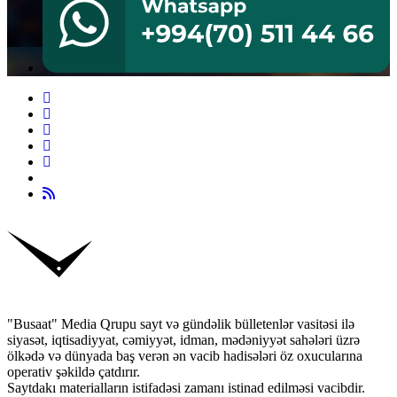
"Busaat" Media Qrupu sayt və gündəlik bülletenlər vasitəsi ilə
siyasət, iqtisadiyyat, cəmiyyət, idman, mədəniyyət sahələri üzrə
ölkədə və dünyada baş verən ən vacib hadisələri öz oxucularına
operativ şəkildə çatdırır.
Saytdakı materialların istifadəsi zamanı istinad edilməsi vacibdir.