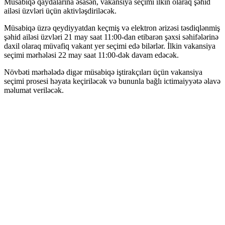
Müsabiqə qaydalarına əsasən, vakansiya seçimi ilkin olaraq şəhid
ailəsi üzvləri üçün aktivləşdiriləcək.
Müsabiqə üzrə qeydiyyatdan keçmiş və elektron ərizəsi təsdiqlənmiş
şəhid ailəsi üzvləri 21 may saat 11:00-dan etibarən şəxsi səhifələrinə
daxil olaraq müvafiq vakant yer seçimi edə bilərlər. İlkin vakansiya
seçimi mərhələsi 22 may saat 11:00-dək davam edəcək.
Növbəti mərhələdə digər müsabiqə iştirakçıları üçün vakansiya
seçimi prosesi həyata keçiriləcək və bununla bağlı ictimaiyyətə əlavə
məlumat veriləcək.