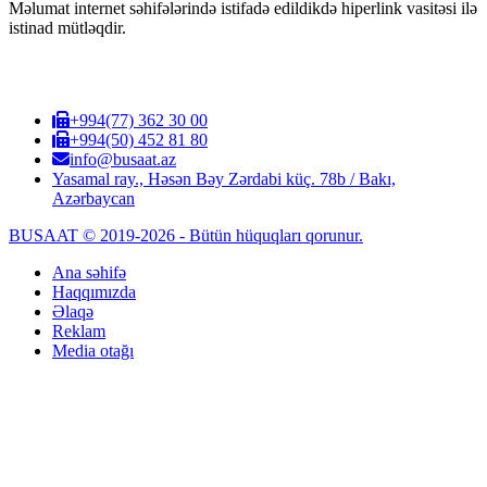
Məlumat internet səhifələrində istifadə edildikdə hiperlink vasitəsi ilə
istinad mütləqdir.
+994(77) 362 30 00
+994(50) 452 81 80
info@busaat.az
Yasamal ray., Həsən Bəy Zərdabi küç. 78b / Bakı,
Azərbaycan
BUSAAT © 2019-2026 - Bütün hüquqları qorunur.
Ana səhifə
Haqqımızda
Əlaqə
Reklam
Media otağı