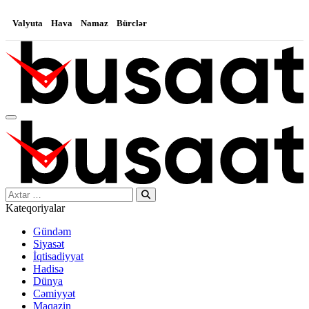
Valyuta
Hava
Namaz
Bürclər
Search…
Kateqoriyalar
Gündəm
Siyasət
İqtisadiyyat
Hadisə
Dünya
Cəmiyyət
Maqazin