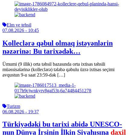
Elm ve tehsil
07.08.2026
- 10:45
Kolleclərə qəbul olmaq istəyənlərin
nəzərinə: Bu tarixədək…
Ümumi (9 illik) orta təhsil bazasında orta ixtisas təhsili
müəssisələrinə (kolleclərə) tələbə qəbulu üzrə ixtisas seçimi
avqustun 9-u saat 23:59-dək […]
Turizm
06.08.2026
- 19:37
Türkiyədəki bu tarixi abidə UNESCO-
nun Dünya İrsinin İlkin Siyahısına
daxil