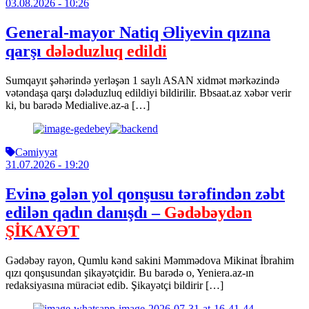
03.08.2026
- 10:26
General-mayor Natiq Əliyevin qızına
qarşı
dələduzluq edildi
Sumqayıt şəhərində yerləşən 1 saylı ASAN xidmət mərkəzində
vətəndaşa qarşı dələduzluq edildiyi bildirilir. Bbsaat.az xəbər verir
ki, bu barədə Medialive.az-a […]
Cəmiyyət
31.07.2026
- 19:20
Evinə gələn yol qonşusu tərəfindən zəbt
edilən qadın danışdı –
Gədəbəydən
ŞİKAYƏT
Gədəbəy rayon, Qumlu kənd sakini Məmmədova Mikinat İbrahim
qızı qonşusundan şikayətçidir. Bu barədə o, Yeniera.az-ın
redaksiyasına müraciət edib. Şikayətçi bildirir […]