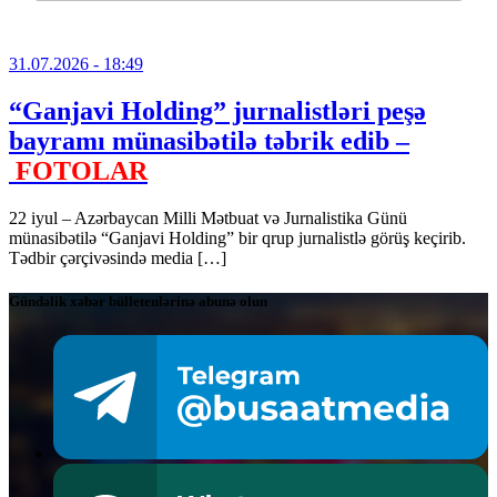
31.07.2026
- 18:49
“Ganjavi Holding” jurnalistləri peşə
bayramı münasibətilə təbrik edib –
FOTOLAR
22 iyul – Azərbaycan Milli Mətbuat və Jurnalistika Günü
münasibətilə “Ganjavi Holding” bir qrup jurnalistlə görüş keçirib.
Tədbir çərçivəsində media […]
Gündəlik xəbər bülletenlərinə abunə olun