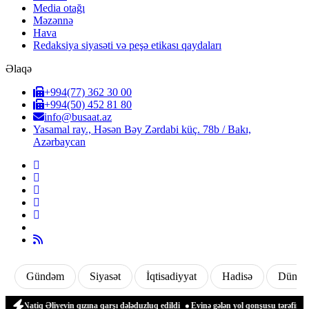
Media otağı
Məzənnə
Hava
Redaksiya siyasəti və peşə etikası qaydaları
Əlaqə
+994(77) 362 30 00
+994(50) 452 81 80
info@busaat.az
Yasamal ray., Həsən Bəy Zərdabi küç. 78b / Bakı,
Azərbaycan
Gündəm
Siyasət
İqtisadiyyat
Hadisə
Dünya
atiq Əliyevin qızına qarşı dələduzluq edildi
Evinə gələn yol qonşusu tərəfindən zə