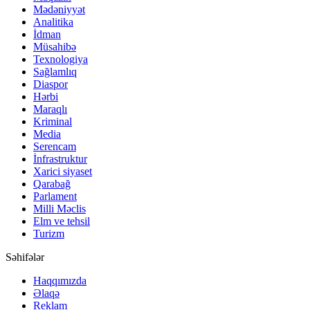
Mədəniyyət
Analitika
İdman
Müsahibə
Texnologiya
Sağlamlıq
Diaspor
Hərbi
Maraqlı
Kriminal
Media
Serencam
İnfrastruktur
Xarici siyaset
Qarabağ
Parlament
Milli Məclis
Elm ve tehsil
Turizm
Səhifələr
Haqqımızda
Əlaqə
Reklam