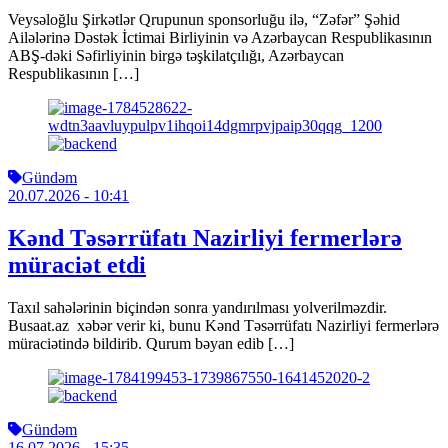
Veysəloğlu Şirkətlər Qrupunun sponsorluğu ilə, “Zəfər” Şəhid
Ailələrinə Dəstək İctimai Birliyinin və Azərbaycan Respublikasının
ABŞ-dəki Səfirliyinin birgə təşkilatçılığı, Azərbaycan
Respublikasının […]
Gündəm
20.07.2026
- 10:41
Kənd Təsərrüfatı Nazirliyi fermerlərə
müraciət etdi
Taxıl sahələrinin biçindən sonra yandırılması yolverilməzdir.
Busaat.az xəbər verir ki, bunu Kənd Təsərrüfatı Nazirliyi fermerlərə
müraciətində bildirib. Qurum bəyan edib […]
Gündəm
16.07.2026
- 15:35