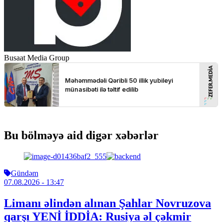
Busaat Media Group
Bu bölməyə aid digər xəbərlər
Gündəm
07.08.2026
- 13:47
Limanı əlindən alınan Şahlar Novruzova
qarşı YENİ İDDİA: Rusiya əl çəkmir