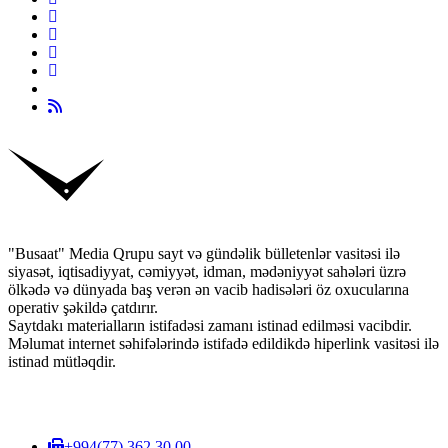
"Busaat" Media Qrupu sayt və gündəlik bülletenlər vasitəsi ilə
siyasət, iqtisadiyyat, cəmiyyət, idman, mədəniyyət sahələri üzrə
ölkədə və dünyada baş verən ən vacib hadisələri öz oxucularına
operativ şəkildə çatdırır.
Saytdakı materialların istifadəsi zamanı istinad edilməsi vacibdir.
Məlumat internet səhifələrində istifadə edildikdə hiperlink vasitəsi ilə
istinad mütləqdir.
+994(77) 362 30 00