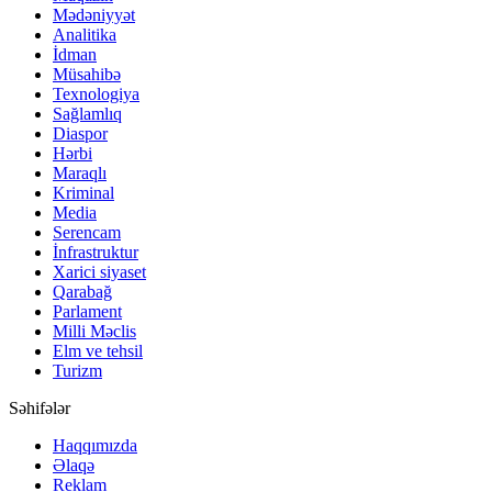
Mədəniyyət
Analitika
İdman
Müsahibə
Texnologiya
Sağlamlıq
Diaspor
Hərbi
Maraqlı
Kriminal
Media
Serencam
İnfrastruktur
Xarici siyaset
Qarabağ
Parlament
Milli Məclis
Elm ve tehsil
Turizm
Səhifələr
Haqqımızda
Əlaqə
Reklam