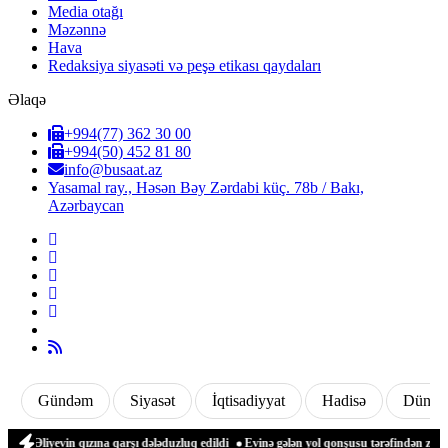
Media otağı
Məzənnə
Hava
Redaksiya siyasəti və peşə etikası qaydaları
Əlaqə
+994(77) 362 30 00
+994(50) 452 81 80
info@busaat.az
Yasamal ray., Həsən Bəy Zərdabi küç. 78b / Bakı,
Azərbaycan
Gündəm
Siyasət
İqtisadiyyat
Hadisə
Dünya
evin qızına qarşı dələduzluq edildi
Evinə gələn yol qonşusu tərəfindən zəbt edilən