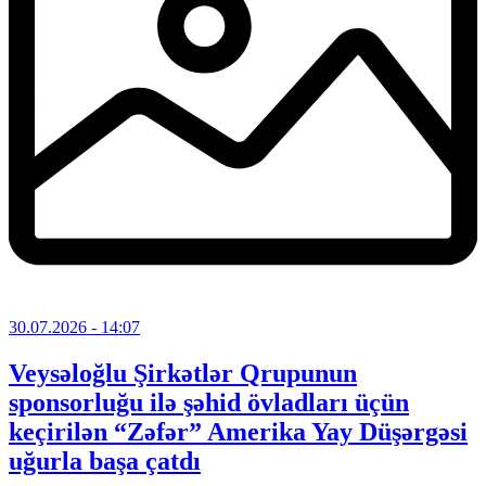
30.07.2026
- 14:07
Veysəloğlu Şirkətlər Qrupunun
sponsorluğu ilə şəhid övladları üçün
keçirilən “Zəfər” Amerika Yay Düşərgəsi
uğurla başa çatdı