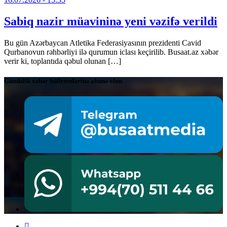
Sabiq nazir müavininə yeni vəzifə verildi
Bu gün Azərbaycan Atletika Federasiyasının prezidenti Cavid
Qurbanovun rəhbərliyi ilə qurumun iclası keçirilib. Busaat.az xəbər
verir ki, toplantıda qəbul olunan […]
Gündəlik xəbər bülletenlərinə abunə olun