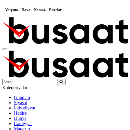
Valyuta
Hava
Namaz
Bürclər
Search…
Kateqoriyalar
Gündəm
Siyasət
İqtisadiyyat
Hadisə
Dünya
Cəmiyyət
Maqazin