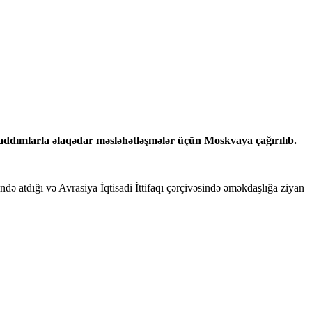
 addımlarla əlaqədar məsləhətləşmələr üçün Moskvaya çağırılıb.
ə atdığı və Avrasiya İqtisadi İttifaqı çərçivəsində əməkdaşlığa ziyan