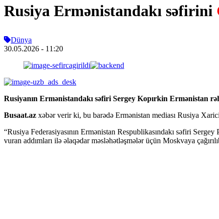
Rusiya Ermənistandakı səfirini
Dünya
30.05.2026
- 11:20
Rusiyanın Ermənistandakı səfiri Sergey Kopırkin Ermənistan rəhb
Busaat.az
xəbər verir ki, bu barədə Ermənistan mediası Rusiya Xarici İ
“Rusiya Federasiyasının Ermənistan Respublikasındakı səfiri Sergey Pa
vuran addımları ilə əlaqədar məsləhətləşmələr üçün Moskvaya çağırılıb