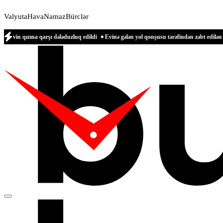
Valyuta
Hava
Namaz
Bürclər
na qarşı dələduzluq edildi
Evinə gələn yol qonşusu tərəfindən zəbt edilən qadın d