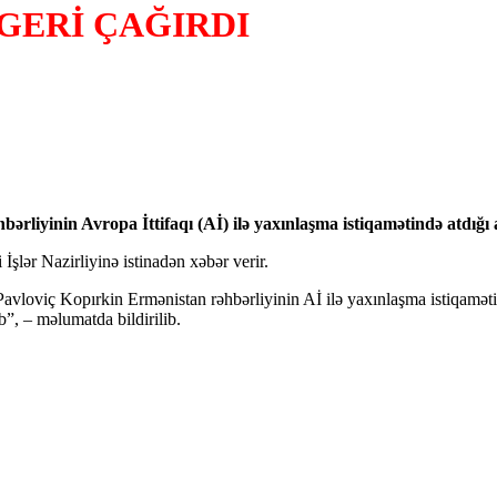
GERİ ÇAĞIRDI
ərliyinin Avropa İttifaqı (Aİ) ilə yaxınlaşma istiqamətində atdığı
şlər Nazirliyinə istinadən xəbər verir.
vloviç Kopırkin Ermənistan rəhbərliyinin Aİ ilə yaxınlaşma istiqamətind
”, – məlumatda bildirilib.