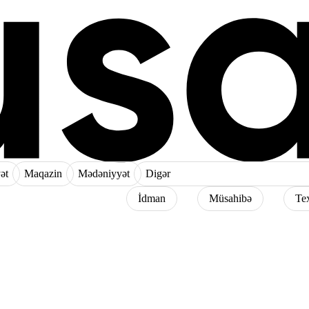
ət
Maqazin
Mədəniyyət
Digər
İdman
Müsahibə
Te