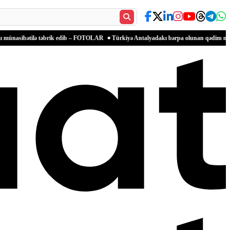
tilə təbrik edib – FOTOLAR
Türkiyə Antalyadakı bərpa olunan qədim məkanlarla məd