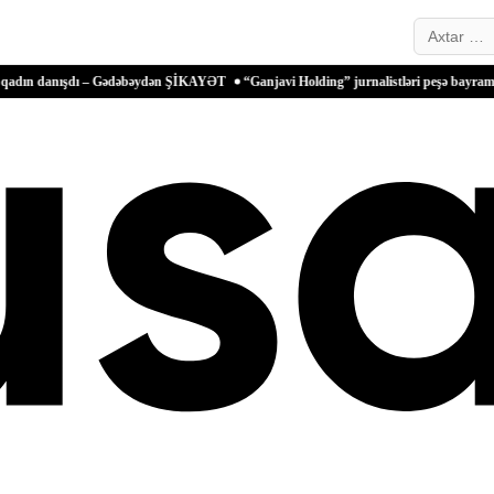
Search…
anışdı – Gədəbəydən ŞİKAYƏT
“Ganjavi Holding” jurnalistləri peşə bayramı münasibə