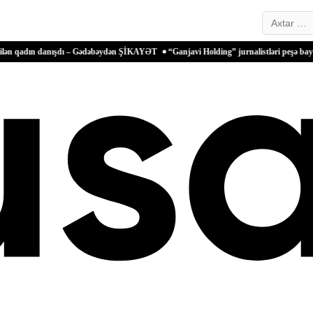
Search…
danışdı – Gədəbəydən ŞİKAYƏT
“Ganjavi Holding” jurnalistləri peşə bayramı münasi