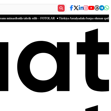
bətilə təbrik edib – FOTOLAR
Türkiyə Antalyadakı bərpa olunan qədim məkanlarla mə