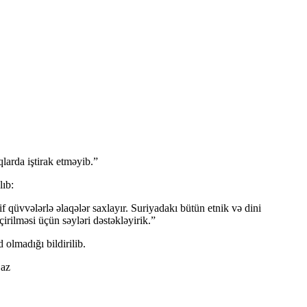
qlarda iştirak etməyib.”
lıb:
 qüvvələrlə əlaqələr saxlayır. Suriyadakı bütün etnik və dini
irilməsi üçün səyləri dəstəkləyirik.”
olmadığı bildirilib.
.az