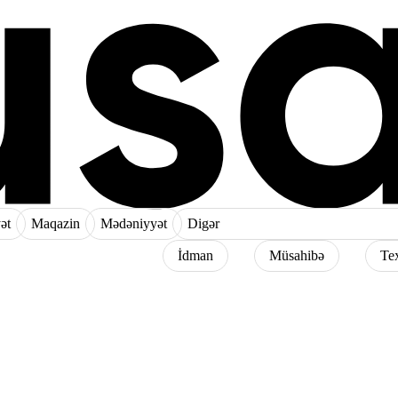
ət
Maqazin
Mədəniyyət
Digər
İdman
Müsahibə
Te