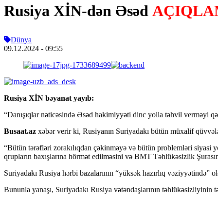
Rusiya XİN-dən Əsəd
AÇIQLAMA
Dünya
09.12.2024
- 09:55
Rusiya XİN bəyanat yayıb:
“Danışıqlar nəticəsində Əsəd hakimiyyəti dinc yolla təhvil verməyi qəb
Busaat.az
xəbər verir ki, Rusiyanın Suriyadakı bütün müxalif qüvvələr
“Bütün tərəfləri zorakılıqdan çəkinməyə və bütün problemləri siyasi yo
qrupların baxışlarına hörmət edilməsini və BMT Təhlükəsizlik Şurasını
Suriyadakı Rusiya hərbi bazalarının “yüksək hazırlıq vəziyyətində” ol
Bununla yanaşı, Suriyadakı Rusiya vətəndaşlarının təhlükəsizliyinin t