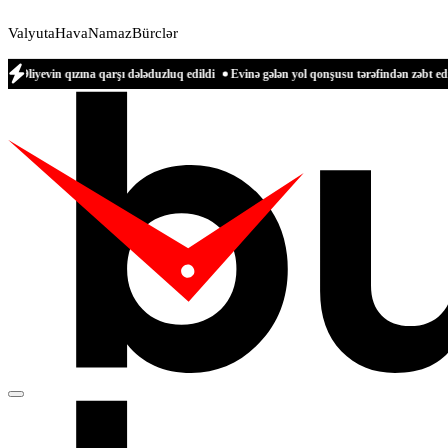
Valyuta
Hava
Namaz
Bürclər
ına qarşı dələduzluq edildi
Evinə gələn yol qonşusu tərəfindən zəbt edilən qadın 