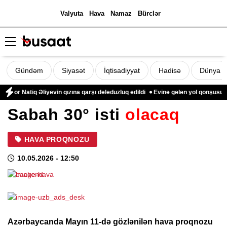
Valyuta
Hava
Namaz
Bürclər
Gündəm
Siyasət
İqtisadiyyat
Hadisə
Dünya
r Natiq Əliyevin qızına qarşı dələduzluq edildi
Evinə gələn yol qonşusu tərə
Sabah 30° isti
olacaq
HAVA PROQNOZU
10.05.2026
- 12:50
Azərbaycanda Mayın 11-də gözlənilən hava proqnozu