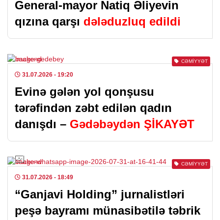
General-mayor Natiq Əliyevin
qızına qarşı
dələduzluq edildi
CƏMIYYƏT
31.07.2026
- 19:20
Evinə gələn yol qonşusu
tərəfindən zəbt edilən qadın
danışdı –
Gədəbəydən ŞİKAYƏT
CƏMIYYƏT
31.07.2026
- 18:49
“Ganjavi Holding” jurnalistləri
peşə bayramı münasibətilə təbrik