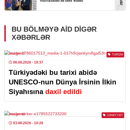
BU BÖLMƏYƏ AID DIGƏR
XƏBƏRLƏR
TURIZM
06.08.2026
- 19:37
Türkiyədəki bu tarixi abidə
UNESCO-nun Dünya İrsinin İlkin
Siyahısına
daxil edildi
CƏMIYYƏT
03.08.2026
- 10:26