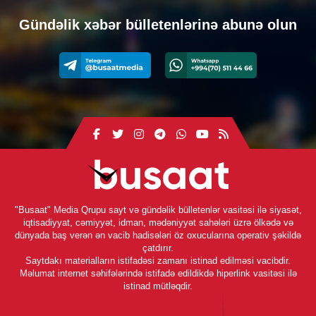
Gündəlik xəbər bülletenlərinə abunə olun
"Busaat" Media Qrupu sayt və gündəlik bülletenlər vasitəsi ilə siyasət,
iqtisadiyyat, cəmiyyət, idman, mədəniyyət sahələri üzrə ölkədə və
dünyada baş verən ən vacib hadisələri öz oxucularına operativ şəkildə
çatdırır.
Saytdakı materialların istifadəsi zamanı istinad edilməsi vacibdir.
Məlumat internet səhifələrində istifadə edildikdə hiperlink vasitəsi ilə
istinad mütləqdir.