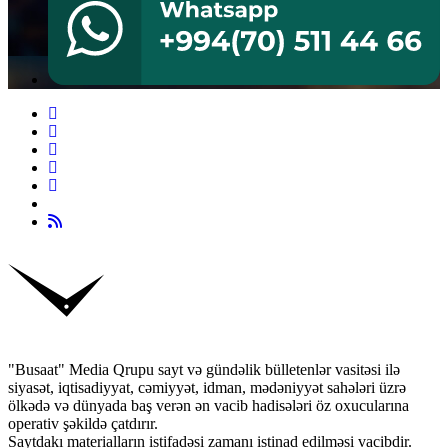
"Busaat" Media Qrupu sayt və gündəlik bülletenlər vasitəsi ilə
siyasət, iqtisadiyyat, cəmiyyət, idman, mədəniyyət sahələri üzrə
ölkədə və dünyada baş verən ən vacib hadisələri öz oxucularına
operativ şəkildə çatdırır.
Saytdakı materialların istifadəsi zamanı istinad edilməsi vacibdir.