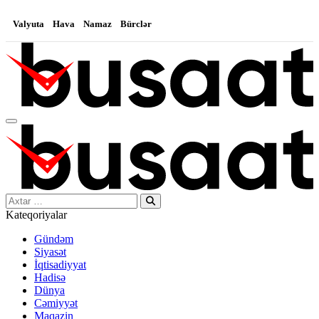
Valyuta
Hava
Namaz
Bürclər
Search…
Kateqoriyalar
Gündəm
Siyasət
İqtisadiyyat
Hadisə
Dünya
Cəmiyyət
Maqazin