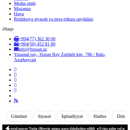
Media otağı
Məzənnə
Hava
Redaksiya siyasəti və peşə etikası qaydaları
Əlaqə
+994(77) 362 30 00
+994(50) 452 81 80
info@busaat.az
Yasamal ray., Həsən Bəy Zərdabi küç. 78b / Bakı,
Azərbaycan
Gündəm
Siyasət
İqtisadiyyat
Hadisə
Dünya
General-mayor Natiq Əliyevin qızına qarşı dələduzluq edildi
Evinə gələn yol qonşu