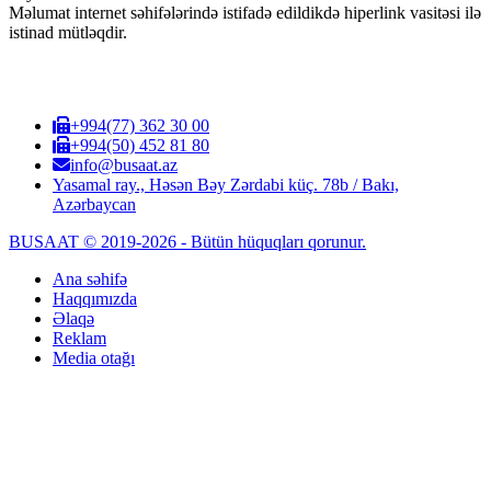
Məlumat internet səhifələrində istifadə edildikdə hiperlink vasitəsi ilə
istinad mütləqdir.
+994(77) 362 30 00
+994(50) 452 81 80
info@busaat.az
Yasamal ray., Həsən Bəy Zərdabi küç. 78b / Bakı,
Azərbaycan
BUSAAT © 2019-2026 - Bütün hüquqları qorunur.
Ana səhifə
Haqqımızda
Əlaqə
Reklam
Media otağı