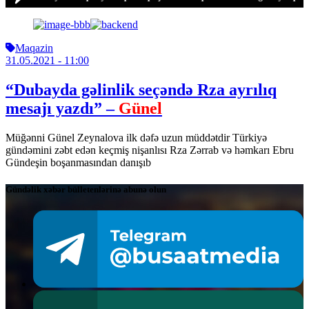
Maqazin
31.05.2021
- 11:00
“Dubayda gəlinlik seçəndə Rza ayrılıq
mesajı yazdı” –
Günel
Müğənni Günel Zeynalova ilk dəfə uzun müddətdir Türkiyə
gündəmini zəbt edən keçmiş nişanlısı Rza Zərrab və həmkarı Ebru
Gündeşin boşanmasından danışıb
Gündəlik xəbər bülletenlərinə abunə olun