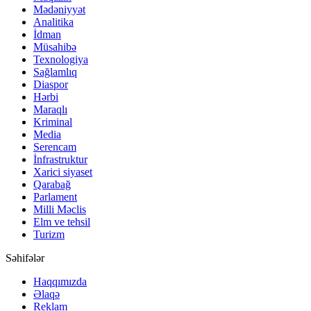
Mədəniyyət
Analitika
İdman
Müsahibə
Texnologiya
Sağlamlıq
Diaspor
Hərbi
Maraqlı
Kriminal
Media
Serencam
İnfrastruktur
Xarici siyaset
Qarabağ
Parlament
Milli Məclis
Elm ve tehsil
Turizm
Səhifələr
Haqqımızda
Əlaqə
Reklam