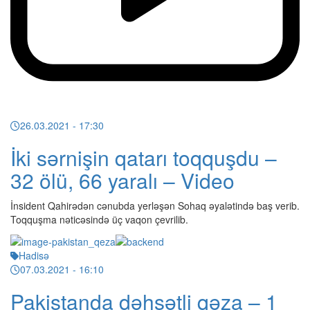
26.03.2021
- 17:30
İki sərnişin qatarı toqquşdu –
32 ölü, 66 yaralı – Video
İnsident Qahirədən cənubda yerləşən Sohaq əyalətində baş verib.
Toqquşma nəticəsində üç vaqon çevrilib.
Hadisə
07.03.2021
- 16:10
Pakistanda dəhşətli qəza – 1