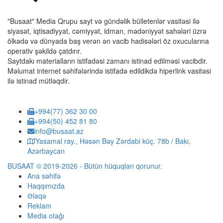
"Busaat" Media Qrupu sayt və gündəlik bülletenlər vasitəsi ilə
siyasət, iqtisadiyyat, cəmiyyət, idman, mədəniyyət sahələri üzrə
ölkədə və dünyada baş verən ən vacib hadisələri öz oxucularına
operativ şəkildə çatdırır.
Saytdakı materialların istifadəsi zamanı istinad edilməsi vacibdir.
Məlumat internet səhifələrində istifadə edildikdə hiperlink vasitəsi
ilə istinad mütləqdir.
+994(77) 362 30 00
+994(50) 452 81 80
info@busaat.az
Yasamal ray., Həsən Bəy Zərdabi küç. 78b / Bakı,
Azərbaycan
BUSAAT © 2019-2026 - Bütün hüquqları qorunur.
Ana səhifə
Haqqımızda
Əlaqə
Reklam
Media otağı