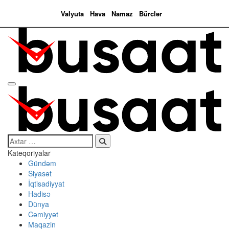
Valyuta
Hava
Namaz
Bürclər
Search…
Kateqoriyalar
Gündəm
Siyasət
İqtisadiyyat
Hadisə
Dünya
Cəmiyyət
Maqazin