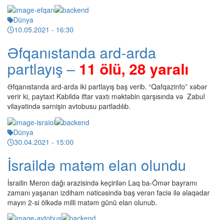
Dünya
10.05.2021
- 16:30
Əfqanıstanda ard-arda
partlayış –
11 ölü, 28 yaralı
Əfqanıstanda ard-arda iki partlayış baş verib. “Qafqazinfo” xəbər
verir ki, paytaxt Kabildə iftar vaxtı məktəbin qarşısında və Zabul
vilayətində sərnişin avtobusu partladılıb.
Dünya
30.04.2021
- 15:00
İsraildə matəm elan olundu
İsrailin Meron dağı ərazisində keçirilən Laq ba-Ömər bayramı
zamanı yaşanan izdiham nəticəsində baş verən faciə ilə əlaqədar
mayın 2-si ölkədə milli matəm günü elan olunub.