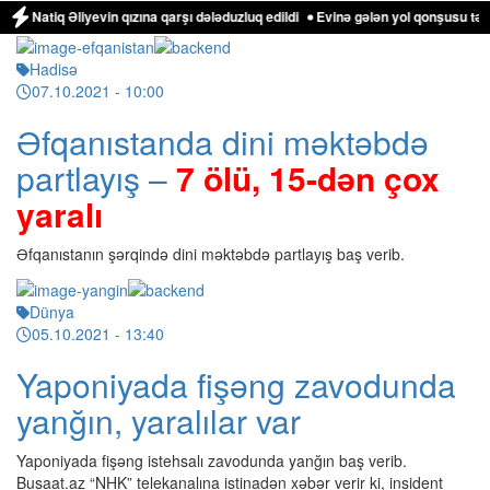
q Əliyevin qızına qarşı dələduzluq edildi
Evinə gələn yol qonşusu tərəfindən
Hadisə
07.10.2021
- 10:00
Əfqanıstanda dini məktəbdə
partlayış –
7 ölü, 15-dən çox
yaralı
Əfqanıstanın şərqində dini məktəbdə partlayış baş verib.
Dünya
05.10.2021
- 13:40
Yaponiyada fişəng zavodunda
yanğın, yaralılar var
Yaponiyada fişəng istehsalı zavodunda yanğın baş verib.
Busaat.az “NHK” telekanalına istinadən xəbər verir ki, insident