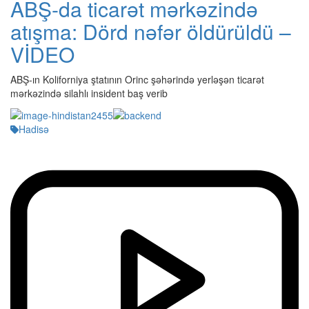
ABŞ-da ticarət mərkəzində
atışma: Dörd nəfər öldürüldü –
VİDEO
ABŞ-ın Koliforniya ştatının Orinc şəhərində yerləşən ticarət
mərkəzində silahlı insident baş verib
Hadisə