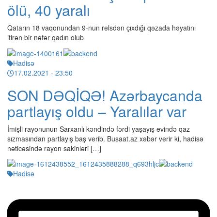
ölü, 40 yaralı
Qatarın 18 vaqonundan 9-nun relsdən çıxdığı qəzada həyatını
itirən bir nəfər qadın olub
Hadisə
17.02.2021
- 23:50
SON DƏQİQƏ! Azərbaycanda
partlayış oldu – Yaralılar var
İmişli rayonunun Sarxanlı kəndində fərdi yaşayış evində qaz
sızmasından partlayış baş verib. Busaat.az xəbər verir ki, hadisə
nəticəsində rayon sakinləri […]
Hadisə