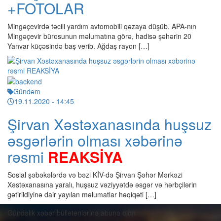
+FOTOLAR
Mingəçevirdə təcili yardım avtomobili qəzaya düşüb. APA-nın
Mingəçevir bürosunun məlumatına görə, hadisə şəhərin 20
Yanvar küçəsində baş verib. Ağdaş rayon […]
Gündəm
19.11.2020
- 14:45
Şirvan Xəstəxanasında huşsuz
əsgərlərin olması xəbərinə
rəsmi
REAKSİYA
Sosial şəbəkələrdə və bəzi KİV-də Şirvan Şəhər Mərkəzi
Xəstəxanasına yaralı, huşsuz vəziyyətdə əsgər və hərbçilərin
gətirildiyinə dair yayılan məlumatlar həqiqəti […]
Gündəlik xəbər bülletenlərinə abunə olun