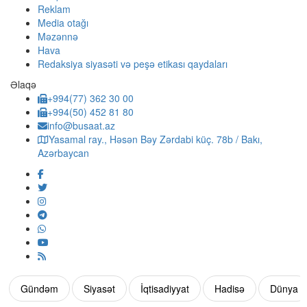
Reklam
Media otağı
Məzənnə
Hava
Redaksiya siyasəti və peşə etikası qaydaları
Əlaqə
+994(77) 362 30 00
+994(50) 452 81 80
info@busaat.az
Yasamal ray., Həsən Bəy Zərdabi küç. 78b / Bakı,
Azərbaycan
Gündəm
Siyasət
İqtisadiyyat
Hadisə
Dünya