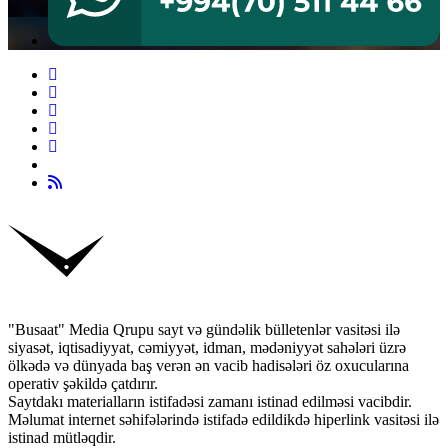
"Busaat" Media Qrupu sayt və gündəlik bülletenlər vasitəsi ilə
siyasət, iqtisadiyyat, cəmiyyət, idman, mədəniyyət sahələri üzrə
ölkədə və dünyada baş verən ən vacib hadisələri öz oxucularına
operativ şəkildə çatdırır.
Saytdakı materialların istifadəsi zamanı istinad edilməsi vacibdir.
Məlumat internet səhifələrində istifadə edildikdə hiperlink vasitəsi ilə
istinad mütləqdir.