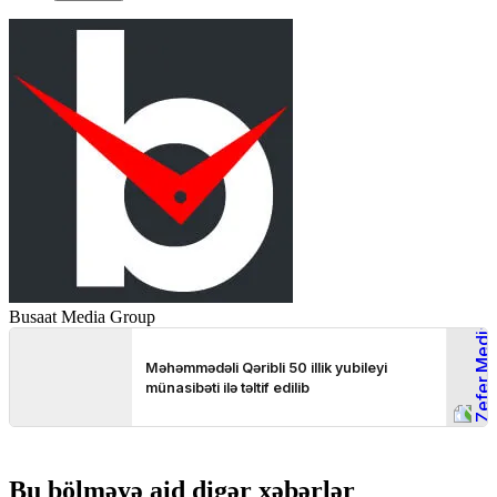
Busaat Media Group
Bu bölməyə aid digər xəbərlər