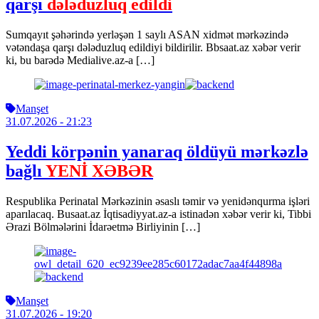
qarşı
dələduzluq edildi
Sumqayıt şəhərində yerləşən 1 saylı ASAN xidmət mərkəzində
vətəndaşa qarşı dələduzluq edildiyi bildirilir. Bbsaat.az xəbər verir
ki, bu barədə Medialive.az-a […]
Manşet
31.07.2026
- 21:23
Yeddi körpənin yanaraq öldüyü mərkəzlə
bağlı
YENİ XƏBƏR
Respublika Perinatal Mərkəzinin əsaslı təmir və yenidənqurma işləri
aparılacaq. Busaat.az İqtisadiyyat.az-a istinadən xəbər verir ki, Tibbi
Ərazi Bölmələrini İdarəetmə Birliyinin […]
Manşet
31.07.2026
- 19:20