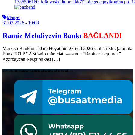
Manşet
31.07.2026
- 19:08
Ramiz Mehdiyevin Bankı
BAĞLANDI
Mərkəzi Bankının İdarə Heyətinin 27 iyul 2026-cı il tarixli Qərarı ilə
Bank “BTB” ASC-nin müraciəti əsasında “Banklar haqqında”
Azərbaycan Respublikası […]
Gündəlik xəbər bülletenlərinə abunə olun