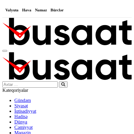
Valyuta
Hava
Namaz
Bürclər
Search…
Kateqoriyalar
Gündəm
Siyasət
İqtisadiyyat
Hadisə
Dünya
Cəmiyyət
Maqazin