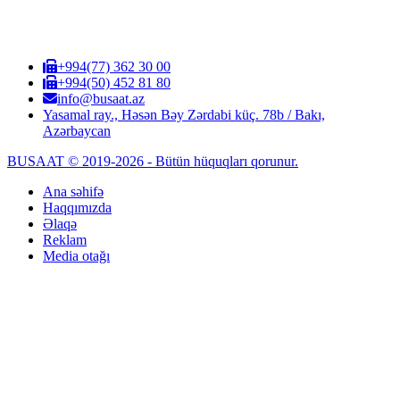
+994(77) 362 30 00
+994(50) 452 81 80
info@busaat.az
Yasamal ray., Həsən Bəy Zərdabi küç. 78b / Bakı,
Azərbaycan
BUSAAT © 2019-2026 - Bütün hüquqları qorunur.
Ana səhifə
Haqqımızda
Əlaqə
Reklam
Media otağı