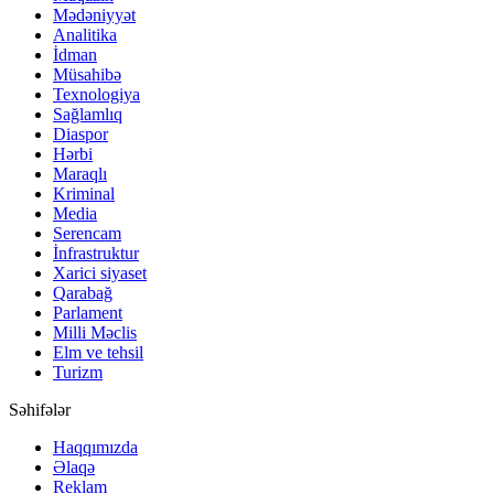
Mədəniyyət
Analitika
İdman
Müsahibə
Texnologiya
Sağlamlıq
Diaspor
Hərbi
Maraqlı
Kriminal
Media
Serencam
İnfrastruktur
Xarici siyaset
Qarabağ
Parlament
Milli Məclis
Elm ve tehsil
Turizm
Səhifələr
Haqqımızda
Əlaqə
Reklam