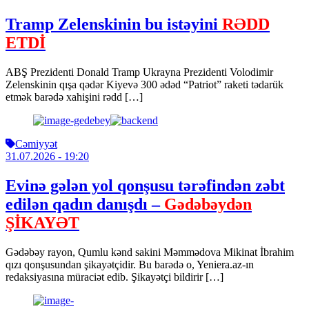
Tramp Zelenskinin bu istəyini
RƏDD
ETDİ
ABŞ Prezidenti Donald Tramp Ukrayna Prezidenti Volodimir
Zelenskinin qışa qədər Kiyevə 300 ədəd “Patriot” raketi tədarük
etmək barədə xahişini rədd […]
Cəmiyyət
31.07.2026
- 19:20
Evinə gələn yol qonşusu tərəfindən zəbt
edilən qadın danışdı –
Gədəbəydən
ŞİKAYƏT
Gədəbəy rayon, Qumlu kənd sakini Məmmədova Mikinat İbrahim
qızı qonşusundan şikayətçidir. Bu barədə o, Yeniera.az-ın
redaksiyasına müraciət edib. Şikayətçi bildirir […]