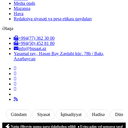
Media otağı
Məzənnə
Hava
Redaksiya siyasəti və peşə etikası qaydaları
Əlaqə
+994(77) 362 30 00
+994(50) 452 81 80
info@busaat.az
Yasamal ray., Həsən Bəy Zərdabi küç. 78b / Bakı,
Azərbaycan
Gündəm
Siyasət
İqtisadiyyat
Hadisə
Dünya
Natiq Əliyevin qızına qarşı dələduzluq edildi
Evinə gələn yol qonşusu tərəfindən z