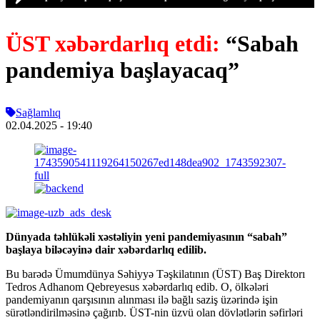
ÜST xəbərdarlıq etdi:
“Sabah
pandemiya başlayacaq”
Sağlamlıq
02.04.2025
- 19:40
Dünyada təhlükəli xəstəliyin yeni pandemiyasının “sabah”
başlaya biləcəyinə dair xəbərdarlıq edilib.
Bu barədə Ümumdünya Səhiyyə Təşkilatının (ÜST) Baş Direktorı
Tedros Adhanom Qebreyesus xəbərdarlıq edib. O, ölkələri
pandemiyanın qarşısının alınması ilə bağlı saziş üzərində işin
sürətləndirilməsinə çağırıb. ÜST-nin üzvü olan dövlətlərin səfirləri