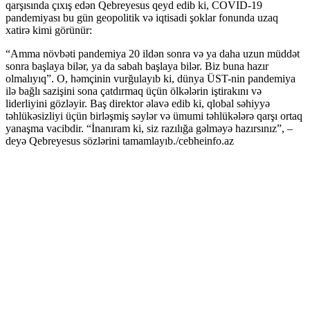
qarşısında çıxış edən Qebreyesus qeyd edib ki, COVID-19
pandemiyası bu gün geopolitik və iqtisadi şoklar fonunda uzaq
xatirə kimi görünür:
“Amma növbəti pandemiya 20 ildən sonra və ya daha uzun müddət
sonra başlaya bilər, ya da sabah başlaya bilər. Biz buna hazır
olmalıyıq”. O, həmçinin vurğulayıb ki, dünya ÜST-nin pandemiya
ilə bağlı sazişini sona çatdırmaq üçün ölkələrin iştirakını və
liderliyini gözləyir. Baş direktor əlavə edib ki, qlobal səhiyyə
təhlükəsizliyi üçün birləşmiş səylər və ümumi təhlükələrə qarşı ortaq
yanaşma vacibdir. “İnanıram ki, siz razılığa gəlməyə hazırsınız”, –
deyə Qebreyesus sözlərini tamamlayıb./cebheinfo.az