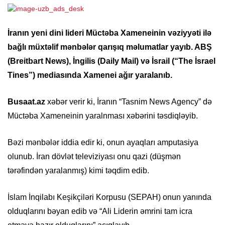
İranın yeni dini lideri Müctəba Xameneinin vəziyyəti ilə
bağlı müxtəlif mənbələr qarışıq məlumatlar yayıb. ABŞ
(Breitbart News), İngilis (Daily Mail) və İsrail (“The İsrael
Tines”) mediasında Xamenei ağır yaralanıb.
Busaat.az
xəbər verir ki, İranın “Tasnim News Agency” də
Müctəba Xameneinin yaralnması xəbərini təsdiqləyib.
Bəzi mənbələr iddia edir ki, onun ayaqları amputasiya
olunub. İran dövlət televiziyası onu qazi (düşmən
tərəfindən yaralanmış) kimi təqdim edib.
İslam İnqilabı Keşikçiləri Korpusu (SEPAH) onun yanında
olduqlarını bəyan edib və “Ali Liderin əmrini tam icra