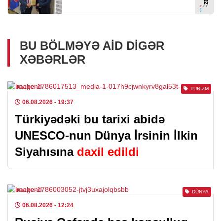
BU BÖLMƏYƏ AID DIGƏR
XƏBƏRLƏR
TURIZM
06.08.2026
- 19:37
Türkiyədəki bu tarixi abidə
UNESCO-nun Dünya İrsinin İlkin
Siyahısına
daxil edildi
DÜNYA
06.08.2026
- 12:24