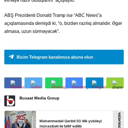
etməyə hazır olduqlarını” açıqlayıb.
ABŞ Prezidenti Donald Tramp isə “ABC News”a
açıqlamasında demişdi ki, “o, bizdən razılıq almalıdır. Əgər
almasa, uzun sürməyəcək”.
Bizim Telegram kanalımıza abunə olun
Busaat Media Group