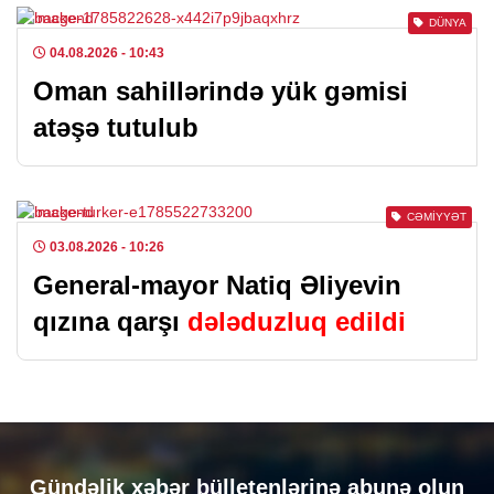
DÜNYA
04.08.2026
- 10:43
Oman sahillərində yük gəmisi
atəşə tutulub
CƏMIYYƏT
03.08.2026
- 10:26
General-mayor Natiq Əliyevin
qızına qarşı
dələduzluq edildi
Gündəlik xəbər bülletenlərinə abunə olun