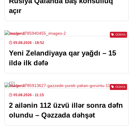
Rusiya Qafanda baş konsulluq
açır
DÜNYA
05.08.2026
- 18:52
Yeni Zelandiyaya qar yağdı – 15
ildə ilk dəfə
DÜNYA
05.08.2026
- 11:15
2 ailənin 112 üzvü illər sonra dəfn
olundu – Qəzzada dəhşət