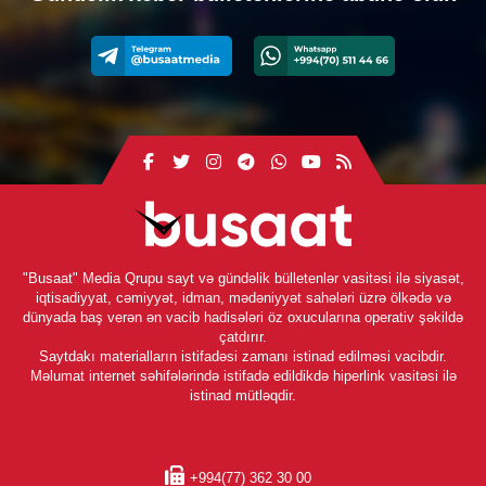
"Busaat" Media Qrupu sayt və gündəlik bülletenlər vasitəsi ilə siyasət,
iqtisadiyyat, cəmiyyət, idman, mədəniyyət sahələri üzrə ölkədə və
dünyada baş verən ən vacib hadisələri öz oxucularına operativ şəkildə
çatdırır.
Saytdakı materialların istifadəsi zamanı istinad edilməsi vacibdir.
Məlumat internet səhifələrində istifadə edildikdə hiperlink vasitəsi ilə
istinad mütləqdir.
+994(77) 362 30 00