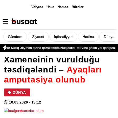
Valyuta
Hava
Namaz
Bürclər
Gündəm
Siyasət
İqtisadiyyat
Hadisə
Dünya
r Natiq Əliyevin qızına qarşı dələduzluq edildi
Evinə gələn yol qonşusu tərə
Xameneinin vurulduğu
təsdiqələndi –
Ayaqları
amputasiya olunub
DÜNYA
10.03.2026
- 13:12