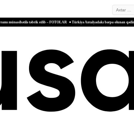
Search…
ibətilə təbrik edib – FOTOLAR
Türkiyə Antalyadakı bərpa olunan qədim məkanlarla m