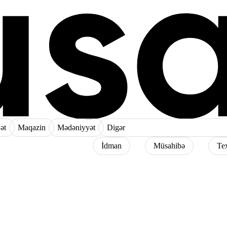
ət
Maqazin
Mədəniyyət
Digər
İdman
Müsahibə
Te