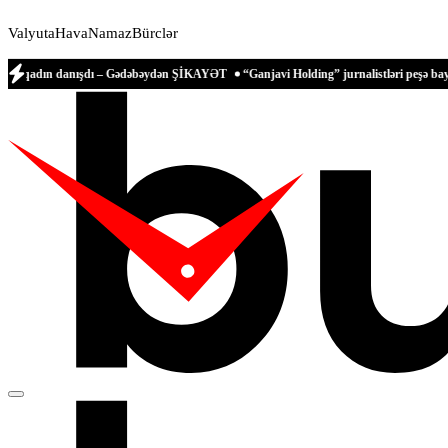
Valyuta
Hava
Namaz
Bürclər
 danışdı – Gədəbəydən ŞİKAYƏT
“Ganjavi Holding” jurnalistləri peşə bayramı münas