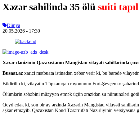
Xəzər sahilində 35 ölü
suiti tapı
Dünya
20.05.2026
- 17:30
Xəzər dənizinin Qazaxıstanın Mangistau vilayəti sahillərində çoxsay
Busaat.az
xarici mətbuata istinadən xəbər verir ki, bu barədə vilay
Bildirilib ki, vilayətin Tüpkaraqan rayonunun Fort-Şevçenko şəhərind
Ölümlərin səbəbini müəyyən etmək üçün ərazidən su nümunələri götü
Qeyd edək ki, son bir ay ərzində Xəzərin Mangistau vilayəti sahilləri
aşkar etməyib. Qazaxıstan Kənd Təsərrüfatı Nazirliyinin versiyasına gö