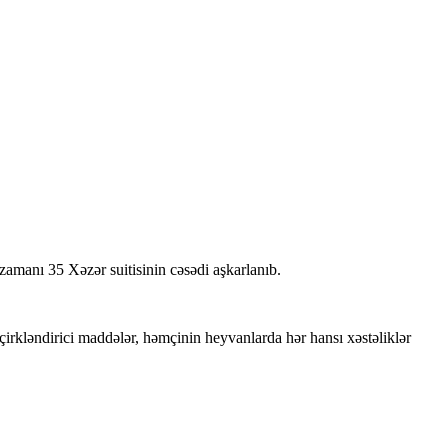
amanı 35 Xəzər suitisinin cəsədi aşkarlanıb.
irkləndirici maddələr, həmçinin heyvanlarda hər hansı xəstəliklər