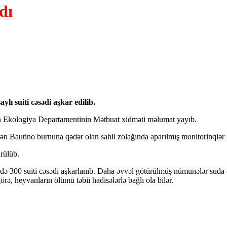
ldı
lı suiti cəsədi aşkar edilib.
ətin Ekologiya Departamentinin Mətbuat xidməti məlumat yayıb.
ən Bautino burnuna qədər olan sahil zolağında aparılmış monitorinqlər z
rülüb.
ndə 300 suiti cəsədi aşkarlanıb. Daha əvvəl götürülmüş nümunələr suda ç
rə, heyvanların ölümü təbii hadisələrlə bağlı ola bilər.