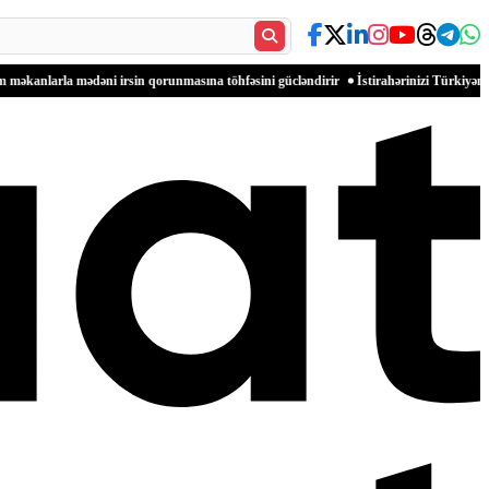
ədəni irsin qorunmasına töhfəsini gücləndirir
İstirahərinizi Türkiyənin dəniz sahill