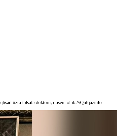
tisad üzrə fəlsəfə doktoru, dosent olub.///Qafqazinfo