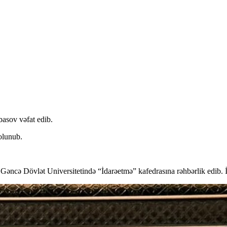
basov vəfat edib.
olunub.
əncə Dövlət Universitetində “İdarəetmə” kafedrasına rəhbərlik edib. İq