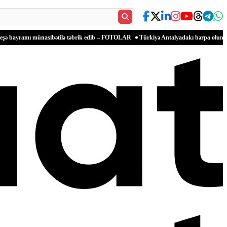
sibətilə təbrik edib – FOTOLAR
Türkiyə Antalyadakı bərpa olunan qədim məkanlarla 