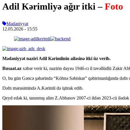
Adil Kərimliyə ağır itki –
Foto
Mədəniyyət
12.05.2026
- 15:55
Mədəniyyət naziri Adil Kərimlinin ailəsinə itki üz verib.
Busaat.az
xəbər verir ki, nazirin dayısı 1946-cı il təvəllüdlü Zakir Ab
O, bu gün Gəncə şəhərində “Köhnə Səbiskar” qəbiristanlığında dəfn 
Dəfn mərasimində A.Kərimli də iştirak edib.
Qeyd edək ki, tanınmış alim Z.Abbasov 2007-ci ildən 2023-cü ilədək G