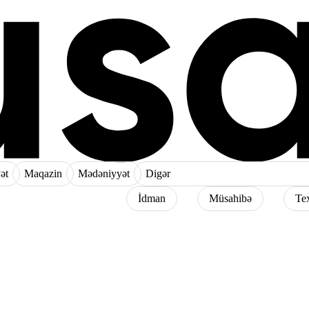
ət
Maqazin
Mədəniyyət
Digər
İdman
Müsahibə
Te