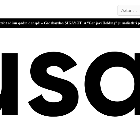
Search…
n danışdı – Gədəbəydən ŞİKAYƏT
“Ganjavi Holding” jurnalistləri peşə bayramı müna