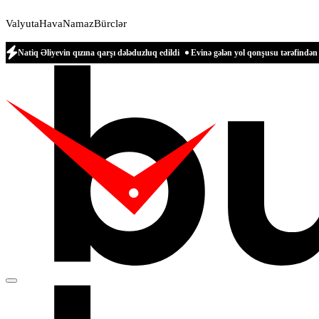
Valyuta
Hava
Namaz
Bürclər
qızına qarşı dələduzluq edildi
Evinə gələn yol qonşusu tərəfindən zəbt edilən qadı