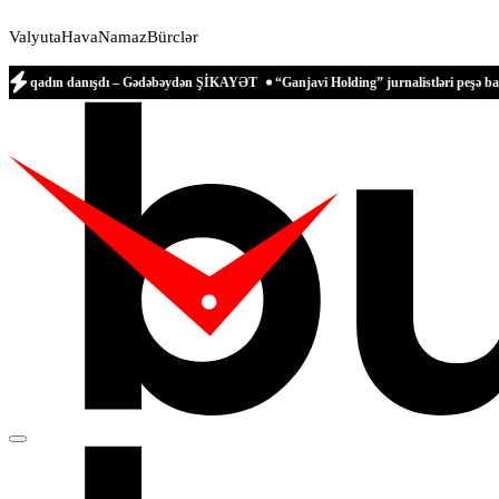
Valyuta
Hava
Namaz
Bürclər
n danışdı – Gədəbəydən ŞİKAYƏT
“Ganjavi Holding” jurnalistləri peşə bayramı münas