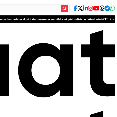
ədəni irsin qorunmasına töhfəsini gücləndirir
İstirahərinizi Türkiyənin dəniz sahil