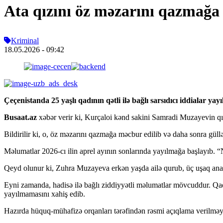
Ata qızını öz məzarını qazmağa
Kriminal
18.05.2026
- 09:42
Çeçenistanda 25 yaşlı qadının qətli ilə bağlı sarsıdıcı iddialar yayı
Busaat.az
xəbər verir ki, Kurçaloi kənd sakini Samradi Muzayevin q
Bildirilir ki, o, öz məzarını qazmağa məcbur edilib və daha sonra güll
Məlumatlar 2026-cı ilin aprel ayının sonlarında yayılmağa başlayıb. “
Qeyd olunur ki, Zuhra Muzayeva erkən yaşda ailə qurub, üç uşaq anası 
Eyni zamanda, hadisə ilə bağlı ziddiyyətli məlumatlar mövcuddur. Qad
yayılmamasını xahiş edib.
Hazırda hüquq-mühafizə orqanları tərəfindən rəsmi açıqlama verilməyib