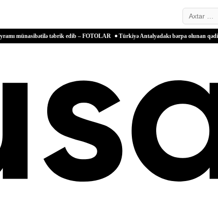
Search…
ibətilə təbrik edib – FOTOLAR
Türkiyə Antalyadakı bərpa olunan qədim məkanlarla m