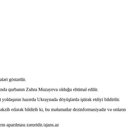
əri göstərilir.
əsində qurbanın Zuhra Muzayeva olduğu ehtimal edilir.
oldaşının hazırda Ukraynada döyüşlərdə iştirak etdiyi bildirilir.
kzib edərək bildirib ki, bu məlumatlar dezinformasiyadır və onların
n aparılması zəruridir./ajans.az