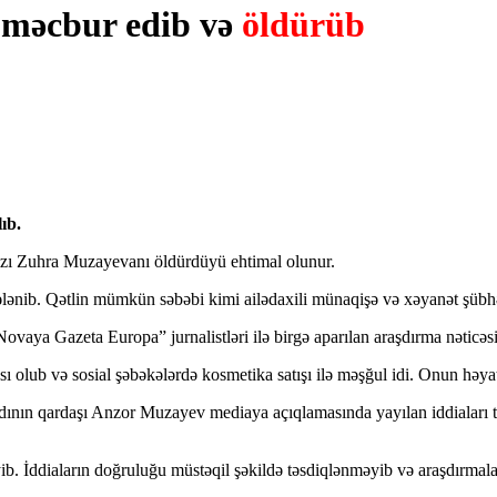
 məcbur edib və
öldürüb
lıb.
ızı Zuhra Muzayevanı öldürdüyü ehtimal olunur.
ələnib. Qətlin mümkün səbəbi kimi ailədaxili münaqişə və xəyanət şübhəl
Novaya Gazeta Europa” jurnalistləri ilə birgə aparılan araşdırma nətic
olub və sosial şəbəkələrdə kosmetika satışı ilə məşğul idi. Onun həyat y
ının qardaşı Anzor Muzayev mediaya açıqlamasında yayılan iddiaları tə
. İddiaların doğruluğu müstəqil şəkildə təsdiqlənməyib və araşdırmaları