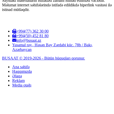
Saytdakı materialların istifadəsi zamanı istinad edilməsi vacibdir.
Məlumat internet səhifələrində istifadə edildikdə hiperlink vasitəsi ilə
istinad mütləqdir.
+994(77) 362 30 00
+994(50) 452 81 80
info@busaat.az
Yasamal ray., Həsən Bəy Zərdabi küç. 78b / Bakı,
Azərbaycan
BUSAAT © 2019-2026 - Bütün hüquqları qorunur.
Ana səhifə
Haqqımızda
Əlaqə
Reklam
Media otağı