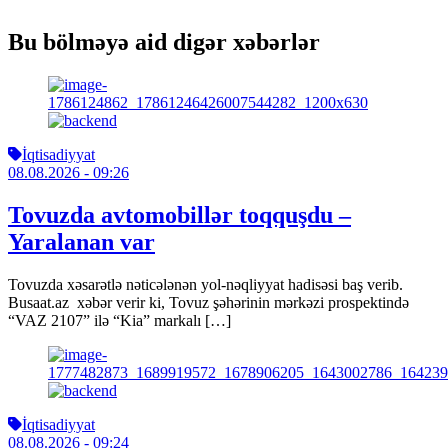
Bu bölməyə aid digər xəbərlər
İqtisadiyyat
08.08.2026
- 09:26
Tovuzda avtomobillər toqquşdu –
Yaralanan var
Tovuzda xəsarətlə nəticələnən yol-nəqliyyat hadisəsi baş verib.
Busaat.az xəbər verir ki, Tovuz şəhərinin mərkəzi prospektində
“VAZ 2107” ilə “Kia” markalı […]
İqtisadiyyat
08.08.2026
- 09:24