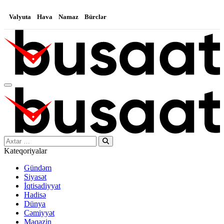
Valyuta
Hava
Namaz
Bürclər
Search…
Kateqoriyalar
Gündəm
Siyasət
İqtisadiyyat
Hadisə
Dünya
Cəmiyyət
Maqazin