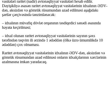
vasitələri raritet (nadir) avtonəqliyyat vasitələri hesab edilir.
Dəyişikliyə əsasən raritet avtonəqliyyat vasitələrinin idxalının ƏDV-
dən, aksizdən və gömrük rüsumundan azad edilməsi aşağıdakı
şərtlər çərçivəsində tənzimlənəcək:
– idxalının müvafiq dövlət orqanının təsdiqedici sənədi əsasında
həyata keçirilməsi;
– idxal olunan raritet avtonəqliyyat vasitələrinin sayının şəxs
tərəfindən təqvim ili ərzində 1 ədəddən (ölkə üzrə ümumilikdə 10
ədəddən) çox olmaması.
Raritet avtonəqliyyat vasitələrinin idxalının ƏDV-dən, aksizdən və
gömrük rüsumundan azad edilməsi onların idxalçılarının xərclərinin
azalmasına imkan yaradacaq.