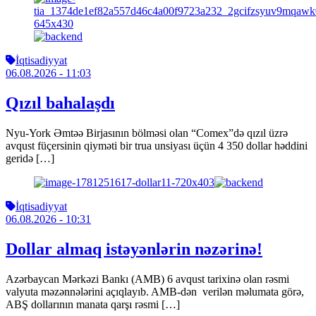
İqtisadiyyat
06.08.2026
- 11:03
Qızıl bahalaşdı
Nyu-York Əmtəə Birjasının bölməsi olan “Comex”də qızıl üzrə
avqust füçersinin qiyməti bir trua unsiyası üçün 4 350 dollar həddini
geridə […]
İqtisadiyyat
06.08.2026
- 10:31
Dollar almaq istəyənlərin nəzərinə!
Azərbaycan Mərkəzi Bankı (AMB) 6 avqust tarixinə olan rəsmi
valyuta məzənnələrini açıqlayıb. AMB-dən verilən məlumata görə,
ABŞ dollarının manata qarşı rəsmi […]