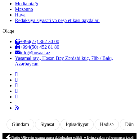
Media otağı
Məzənnə
Hava
Redaksiya siyasəti və peşə etikası qaydaları
Əlaqə
+994(77) 362 30 00
+994(50) 452 81 80
info@busaat.az
Yasamal ray., Həsən Bəy Zərdabi küç. 78b / Bakı,
Azərbaycan
Gündəm
Siyasət
İqtisadiyyat
Hadisə
Dünya
Natiq Əliyevin qızına qarşı dələduzluq edildi
Evinə gələn yol qonşusu tərəfindən z