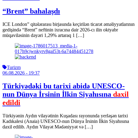
“Brent” bahalaşdı
ICE London” qitələrarası birjasında keçirilən ticarət əməliyyatlarının
gedişində “Brent” neftinin ixracına dair 2026-cı ilin oktyabr
müqaviləsinin dəyəri 1,29% artaraq 1 […]
Turizm
06.08.2026
- 19:37
Türkiyədəki bu tarixi abidə UNESCO-
nun Dünya İrsinin İlkin Siyahısına
daxil
edildi
Türkiyənin Aydın vilayətinin Kuşadası rayonunda yerləşən tarixi
Kadıkalesi (Anaia) UNESCO-nun Dünya İrsinin İlkin Siyahısına
daxil edilib. Aydın Vilayət Mədəniyyət və […]