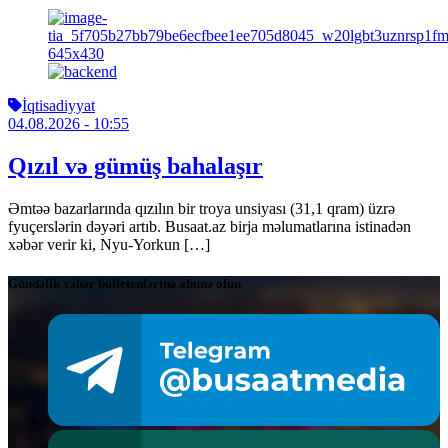
İqtisadiyyat
04.08.2026
- 10:55
Qızıl və gümüş bahalaşır
Əmtəə bazarlarında qızılın bir troya unsiyası (31,1 qram) üzrə
fyuçerslərin dəyəri artıb. Busaat.az birja məlumatlarına istinadən
xəbər verir ki, Nyu-Yorkun […]
Gündəlik xəbər bülletenlərinə abunə olun