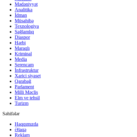
Mədəniyyət
Analitika
İdman
Müsahibə
Texnologiya
Sağlamlıq
Diaspor
Hərbi
Maraqlı
Kriminal
Media
Serencam
İnfrastruktur
Xarici siyaset
Qarabağ
Parlament
Milli Məclis
Elm ve tehsil
Turizm
Səhifələr
Haqqımızda
Əlaqə
Reklam