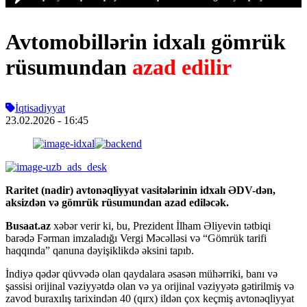
Avtomobillərin idxalı gömrük
rüsumundan
azad edilir
İqtisadiyyat
23.02.2026
- 16:45
Raritet (nadir) avtonəqliyyat vasitələrinin idxalı ƏDV-dən,
aksizdən və gömrük rüsumundan azad ediləcək.
Busaat.az
xəbər verir ki, bu, Prezident İlham Əliyevin tətbiqi
barədə Fərman imzaladığı Vergi Məcəlləsi və “Gömrük tarifi
haqqında” qanuna dəyişiklikdə əksini tapıb.
İndiyə qədər qüvvədə olan qaydalara əsasən mühərriki, banı və
şassisi orijinal vəziyyətdə olan və ya orijinal vəziyyətə gətirilmiş və
zavod buraxılış tarixindən 40 (qırx) ildən çox keçmiş avtonəqliyyat