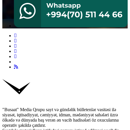
"Busaat" Media Qrupu sayt və gündəlik bülletenlər vasitəsi ilə
siyasət, iqtisadiyyat, cəmiyyət, idman, mədəniyyət sahələri üzrə
ölkədə və dünyada baş verən ən vacib hadisələri öz oxucularına
operativ şəkildə çatdırır.