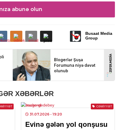
SIY
mıza abunə olun
Əli
0
Busaat Media
İQT
Group
Az
ko
0
SIY
Rəq
Naz
mü
IGƏR XƏBƏRLƏR
0
ƏMIYYƏT
CƏMIYYƏT
SIY
31.07.2026
- 19:20
Avt
Evinə gələn yol qonşusu
hər