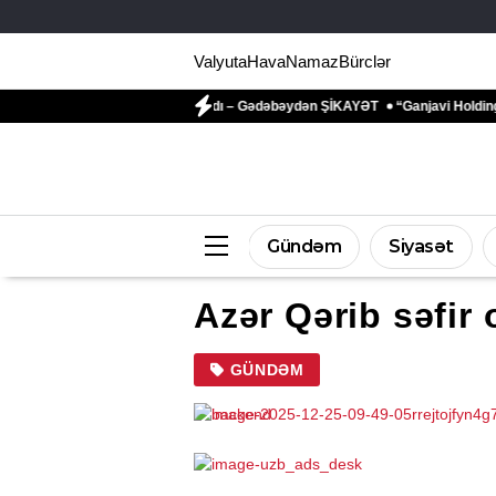
Valyuta
Hava
Namaz
Bürclər
dilən qadın danışdı – Gədəbəydən ŞİKAYƏT
“Ganjavi Holding” jurnalistləri p
Gündəm
Siyasət
Azər Qərib səfir
GÜNDƏM