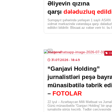
Əliyevin qızına
qarşı
dələduzluq edild
Sumqayıt şəhərində yerləşən 1 saylı ASAN
xidmət mərkəzində vətəndaşa qarşı dələduz
edildiyi bildirilir. Bbsaat.az xəbər verir ki, bu
Medialive.az-a […]
C
31.07.2026
- 18:49
“Ganjavi Holding”
jurnalistləri peşə bayr
münasibətilə təbrik ed
–
FOTOLAR
22 iyul – Azərbaycan Milli Mətbuat və Jurnal
Günü münasibətilə “Ganjavi Holding” bir qrup
jurnalistlə görüş keçirib. Tədbir çərçivəsind