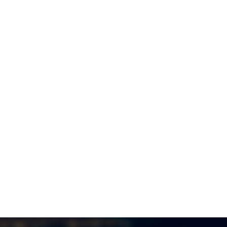
IYYƏT
eral-mayor Natiq Əliyevin qızına
şı
dələduzluq edildi
3.08.2026
- 10:26
IYYƏT
rbaycan dili və əlifbası
nüdür
1.08.2026
- 00:00
IYYƏT
 nazirdən bu avtomobil nəqliyyatı
 bağlı
QƏRAR
1.07.2026
- 22:06
NŞET
di körpənin yanaraq öldüyü
kəzlə bağlı
YENİ XƏBƏR