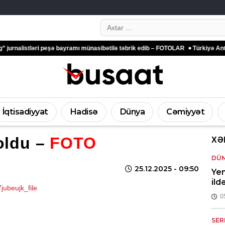
Search…
eşə bayramı münasibətilə təbrik edib – FOTOLAR
Türkiyə Antalyadakı bərpa ol
İqtisadiyyat
Hadisə
Dünya
Cəmiyyət
 oldu –
FOTO
XƏ
DÜ
25.12.2025
- 09:50
Yen
ild
0
SER