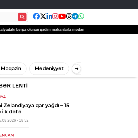
unan qədim məkanlarla mədəni irsin qorunmasına töhfəsini gücləndirir
İstirah
Maqazin
Mədəniyyət
Digər
➜
BƏR LENTI
İdman
Müsahibə
NYA
i Zelandiyaya qar yağdı – 15
ə ilk dəfə
5.08.2026
- 18:52
ENCAM