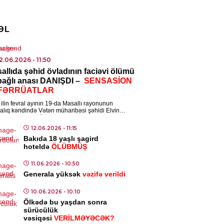
qlandı
4.08.2026
- 12:02
ƏL
2.12.2022
- 00:10
14.03.2021
- 16:21
vrovun Qarabağ
Bu gün Türkiy
ISADIYYAT
sajı:
Rusiya məxfi
İstiqlal Marşını
ıl və gümüş bahalaşır
2.06.2026
- 11:50
allıda şəhid övladının faciəvi ölümü
anını işə salır?
qəbulunun 100-
4.08.2026
- 10:55
 bağlı anası DANIŞDI –
SENSASİON
dönümüdür
FƏRRÜATLAR
DƏNIYYƏT
ilin fevral ayının 19-da Masallı rayonunun
i Çan “Tanrının zirehi 4″ün
alıq kəndində Vətən müharibəsi şəhidi Elvin
ovun 13 yaşlı oğlu Ayhan Əzizov faciəvi […]
ilişləri üçün Bakıdadır
12.06.2026
- 11:15
4.08.2026
- 10:52
Bakıda 18 yaşlı şagird
hoteldə
ÖLÜBMÜŞ
NYA
11.06.2026
- 10:50
n sahillərində yük gəmisi
Generala yüksək
vəzifə verildi
şə tutulub
10.06.2026
- 10:10
4.08.2026
- 10:43
Ölkədə bu yaşdan sonra
sürücülük
vəsiqəsi
VERİLMƏYƏCƏK?
MINAL