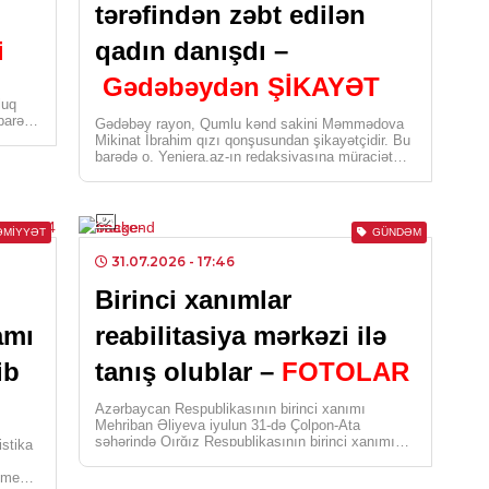
tərəfindən zəbt edilən
0
i
qadın danışdı –
ELM
Gədəbəydən ŞİKAYƏT
Ba
luq
 barədə
müv
Gədəbəy rayon, Qumlu kənd sakini Məmmədova
Mikinat İbrahim qızı qonşusundan şikayətçidir. Bu
barədə o, Yeniera.az-ın redaksiyasına müraciət
0
edib. Şikayətçi bildirir […]
SIY
ƏMIYYƏT
GÜNDƏM
Pre
mal
31.07.2026
- 17:46
Pro
Birinci xanımlar
0
amı
reabilitasiya mərkəzi ilə
ib
tanış olublar –
FOTOLAR
SIY
Ele
Azərbaycan Respublikasının birinci xanımı
bəz
Mehriban Əliyeva iyulun 31-də Çolpon-Ata
şəhərində Qırğız Respublikasının birinci xanımı
istika
0
Ayqul Japarova və Özbəkistan Respublikasının
birinci […]
ə media