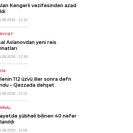
lan Kəngərli vəzifəsindən azad
ldi
5.08.2026
- 12:32
IYYƏT
al Aslanovdan yeni rəis
inatları
5.08.2026
- 12:30
NYA
ilənin 112 üzvü illər sonra dəfn
undu – Qəzzada dəhşət
5.08.2026
- 11:15
MINAL
ayətdə şübhəli bilinən 40 nəfər
lanıldı
5.08.2026
- 11:08