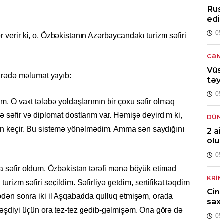
Rus
edi
0
 verir ki, o, Özbəkistanın Azərbaycandakı turizm səfiri
CƏM
Vüs
arədə məlumat yayıb:
təy
0
m. O vaxt tələbə yoldaşlarımın bir çoxu səfir olmaq
ndə səfir və diplomat dostlarım var. Həmişə deyirdim ki,
DÜ
n keçir. Bu sistemə yönəlmədim. Amma sən saydığını
2 a
ol
0
a səfir oldum. Özbəkistan tərəfi mənə böyük etimad
KRI
rizm səfiri seçildim. Səfirliyə getdim, sertifikat təqdim
Cin
təbdən sonra iki il Aşqabadda qulluq etmişəm, orada
sax
şdiyi üçün ora tez-tez gedib-gəlmişəm. Ona görə də
0