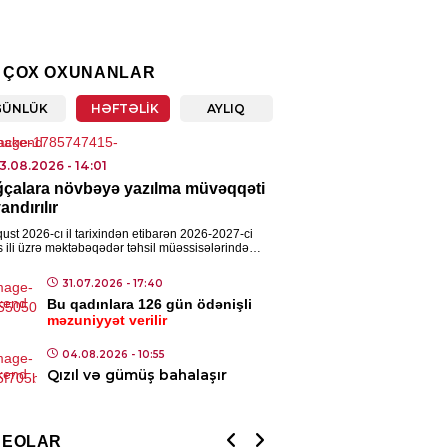
IYYƏT
 sürücülərə müraciət etdi
 ÇOX OXUNANLAR
5.08.2026
- 11:05
GÜNLÜK
HƏFTƏLIK
AYLIQ
IYYƏT
3.08.2026
- 14:01
rbaycanda donuzlarla bağlı
çalara növbəyə yazılma müvəqqəti
itorinqlər keçiriləcək
andırılır
5.08.2026
- 10:07
ust 2026-cı il tarixindən etibarən 2026-2027-ci
is ili üzrə məktəbəqədər təhsil müəssisələrində
ların komplektləşdirilməsi məqsədilə yeni
AN
ələrin yaradılması prosesi […]
31.07.2026
- 17:40
pionlar Liqası: “Sabah”
Bu qadınlara 126 gün ödənişli
hus”la qarşılaşacaq
məzuniyyət verilir
5.08.2026
- 09:58
04.08.2026
- 10:55
Qızıl və gümüş bahalaşır
IAL
ı metrosunda xətlərin
ılmasına başlanılır – Tarix
DEOLAR