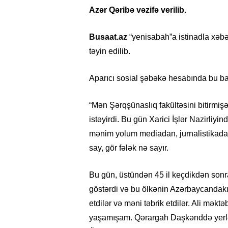
Azər Qəribə vəzifə verilib.
Busaat.az
“yenisabah”a istinadla xəbər
təyin edilib.
Aparıcı sosial şəbəkə hesabında bu b
“Mən Şərqşünaslıq fakültəsini bitirmişə
istəyirdi. Bu gün Xarici İşlər Nazirliyi
mənim yolum mediadan, jurnalistikada
say, gör fələk nə sayır.
Bu gün, üstündən 45 il keçdikdən sonr
göstərdi və bu ölkənin Azərbaycandakı tu
etdilər və məni təbrik etdilər. Ali mək
yaşamışam. Qərargah Daşkənddə yerlə