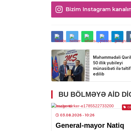
Bizim Instagram kanalı
BU BÖLMƏYƏ AID D
C
03.08.2026
- 10:26
General-mayor Natiq