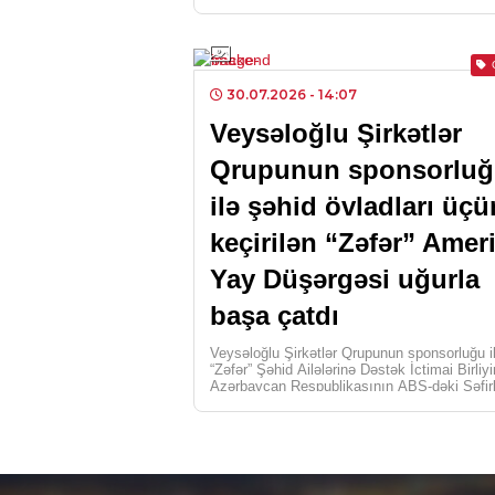
[…]
30.07.2026
- 14:07
Veysəloğlu Şirkətlər
Qrupunun sponsorlu
ilə şəhid övladları üçü
keçirilən “Zəfər” Amer
Yay Düşərgəsi uğurla
başa çatdı
Veysəloğlu Şirkətlər Qrupunun sponsorluğu i
“Zəfər” Şəhid Ailələrinə Dəstək İctimai Birliy
Azərbaycan Respublikasının ABŞ-dəki Səfirl
birgə təşkilatçılığı, Azərbaycan Respublikas
[…]