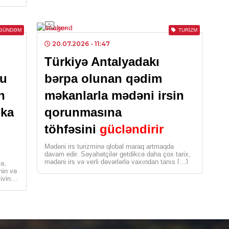
CƏM
Gen
qar
GÜNDƏM
TURIZM
20.07.2026
- 11:47
0
Türkiyə Antalyadakı
CƏM
ğu
bərpa olunan qədim
Azə
n
məkanlarla mədəni irsin
gü
0
ika
qorunmasına
töhfəsini
gücləndirir
CƏM
Baş
Mədəni irs turizminə qlobal maraq artmaqda
davam edir. Səyahətçilər getdikcə daha çox tarix,
ilə
mədəni irs və yerli dəyərlərlə yaxından tanış […]
lə,
inin və
3
iyinin
ının
MA
Yed
mər