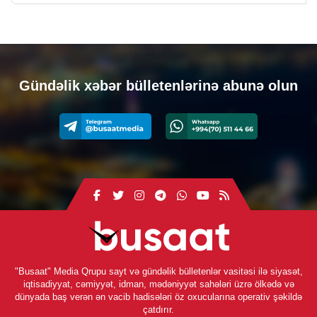
Gündəlik xəbər bülletenlərinə abunə olun
"Busaat" Media Qrupu sayt və gündəlik bülletenlər vasitəsi ilə siyasət,
iqtisadiyyat, cəmiyyət, idman, mədəniyyət sahələri üzrə ölkədə və
dünyada baş verən ən vacib hadisələri öz oxucularına operativ şəkildə
çatdırır.