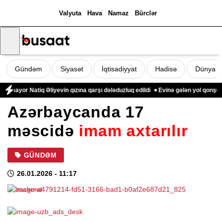
Valyuta
Hava
Namaz
Bürclər
Gündəm
Siyasət
İqtisadiyyat
Hadisə
Dünya
mayor Natiq Əliyevin qızına qarşı dələduzluq edildi
Evinə gələn yol qonşusu 
Azərbaycanda 17
məscidə
imam axtarılır
GÜNDƏM
26.01.2026
- 11:17