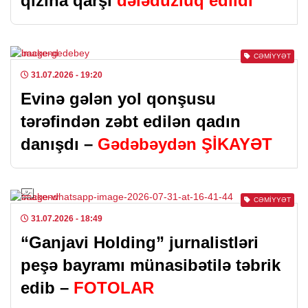
qızına qarşı
dələduzluq edildi
CƏMIYYƏT
31.07.2026
- 19:20
Evinə gələn yol qonşusu
tərəfindən zəbt edilən qadın
danışdı –
Gədəbəydən ŞİKAYƏT
CƏMIYYƏT
31.07.2026
- 18:49
“Ganjavi Holding” jurnalistləri
peşə bayramı münasibətilə təbrik
edib –
FOTOLAR