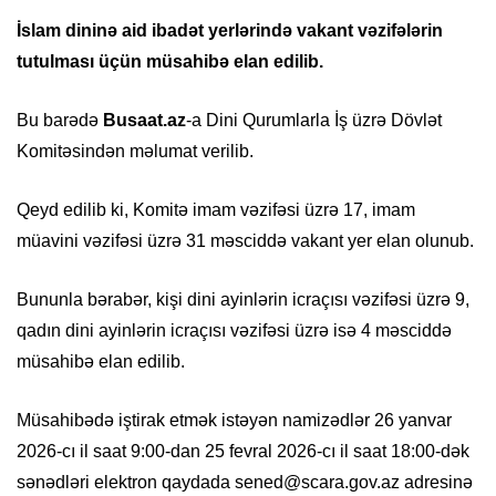
İslam dininə aid ibadət yerlərində vakant vəzifələrin
tutulması üçün müsahibə elan edilib.
Bu barədə
Busaat.az
-a Dini Qurumlarla İş üzrə Dövlət
Komitəsindən məlumat verilib.
Qeyd edilib ki, Komitə imam vəzifəsi üzrə 17, imam
müavini vəzifəsi üzrə 31 məsciddə vakant yer elan olunub.
Bununla bərabər, kişi dini ayinlərin icraçısı vəzifəsi üzrə 9,
qadın dini ayinlərin icraçısı vəzifəsi üzrə isə 4 məsciddə
müsahibə elan edilib.
Müsahibədə iştirak etmək istəyən namizədlər 26 yanvar
2026-cı il saat 9:00-dan 25 fevral 2026-cı il saat 18:00-dək
sənədləri elektron qaydada sened@scara.gov.az adresinə