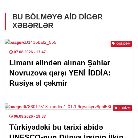
BU BÖLMƏYƏ AID DIGƏR
XƏBƏRLƏR
GÜNDƏM
07.08.2026
- 13:47
Limanı əlindən alınan Şahlar
Novruzova qarşı YENİ İDDİA:
Rusiya əl çəkmir
TURIZM
06.08.2026
- 19:37
Türkiyədəki bu tarixi abidə
UNESCO-nun Dünya İrsinin İlkin