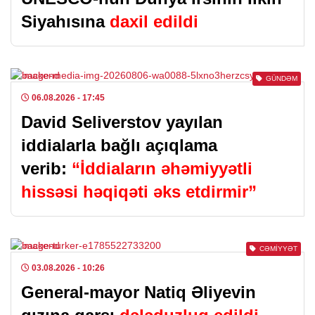
Siyahısına
daxil edildi
GÜNDƏM
06.08.2026
- 17:45
David Seliverstov yayılan
iddialarla bağlı açıqlama
verib:
“İddiaların əhəmiyyətli
hissəsi həqiqəti əks etdirmir”
CƏMIYYƏT
03.08.2026
- 10:26
General-mayor Natiq Əliyevin