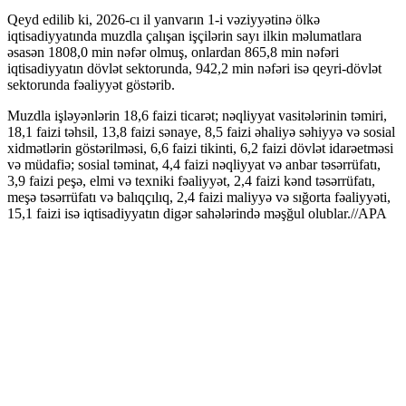
Qeyd edilib ki, 2026-cı il yanvarın 1-i vəziyyətinə ölkə
iqtisadiyyatında muzdla çalışan işçilərin sayı ilkin məlumatlara
əsasən 1808,0 min nəfər olmuş, onlardan 865,8 min nəfəri
iqtisadiyyatın dövlət sektorunda, 942,2 min nəfəri isə qeyri-dövlət
sektorunda fəaliyyət göstərib.
Muzdla işləyənlərin 18,6 faizi ticarət; nəqliyyat vasitələrinin təmiri,
18,1 faizi təhsil, 13,8 faizi sənaye, 8,5 faizi əhaliyə səhiyyə və sosial
xidmətlərin göstərilməsi, 6,6 faizi tikinti, 6,2 faizi dövlət idarəetməsi
və müdafiə; sosial təminat, 4,4 faizi nəqliyyat və anbar təsərrüfatı,
3,9 faizi peşə, elmi və texniki fəaliyyət, 2,4 faizi kənd təsərrüfatı,
meşə təsərrüfatı və balıqçılıq, 2,4 faizi maliyyə və sığorta fəaliyyəti,
15,1 faizi isə iqtisadiyyatın digər sahələrində məşğul olublar.//APA