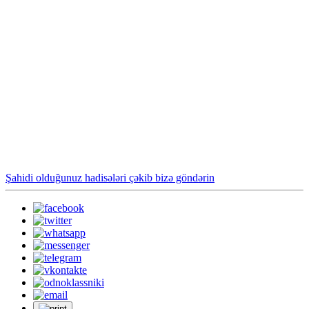
Şahidi olduğunuz hadisələri çəkib bizə göndərin