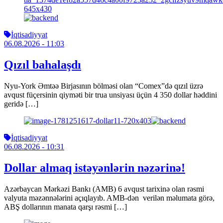
İqtisadiyyat
06.08.2026
- 11:03
Qızıl bahalaşdı
Nyu-York Əmtəə Birjasının bölməsi olan “Comex”də qızıl üzrə
avqust füçersinin qiyməti bir trua unsiyası üçün 4 350 dollar həddini
geridə […]
İqtisadiyyat
06.08.2026
- 10:31
Dollar almaq istəyənlərin nəzərinə!
Azərbaycan Mərkəzi Bankı (AMB) 6 avqust tarixinə olan rəsmi
valyuta məzənnələrini açıqlayıb. AMB-dən verilən məlumata görə,
ABŞ dollarının manata qarşı rəsmi […]