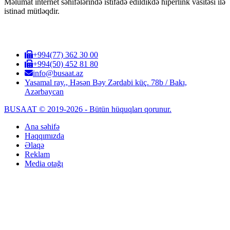
Məlumat internet səhifələrində istifadə edildikdə hiperlink vasitəsi ilə
istinad mütləqdir.
+994(77) 362 30 00
+994(50) 452 81 80
info@busaat.az
Yasamal ray., Həsən Bəy Zərdabi küç. 78b / Bakı,
Azərbaycan
BUSAAT © 2019-2026 - Bütün hüquqları qorunur.
Ana səhifə
Haqqımızda
Əlaqə
Reklam
Media otağı