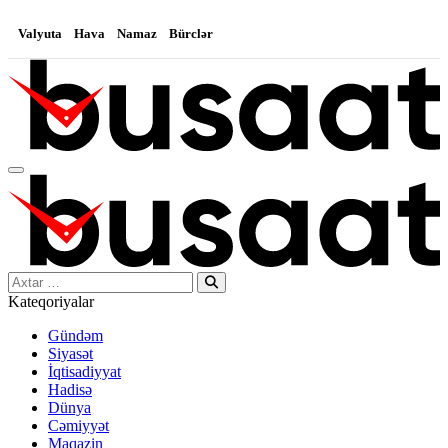
Valyuta
Hava
Namaz
Bürclər
Search…
Kateqoriyalar
Gündəm
Siyasət
İqtisadiyyat
Hadisə
Dünya
Cəmiyyət
Maqazin