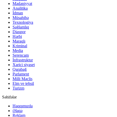
Mədəniyyət
Analitika
İdman
Müsahibə
Texnologiya
Sağlamlıq
Diaspor
Hərbi
Maraqlı
Kriminal
Media
Serencam
İnfrastruktur
Xarici siyaset
Qarabağ
Parlament
Milli Məclis
Elm ve tehsil
Turizm
Səhifələr
Haqqımızda
Əlaqə
Reklam