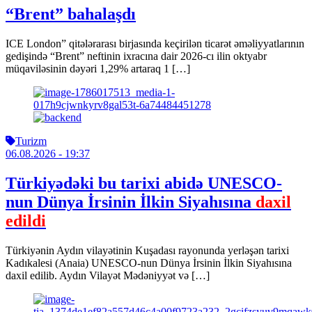
“Brent” bahalaşdı
ICE London” qitələrarası birjasında keçirilən ticarət əməliyyatlarının
gedişində “Brent” neftinin ixracına dair 2026-cı ilin oktyabr
müqaviləsinin dəyəri 1,29% artaraq 1 […]
Turizm
06.08.2026
- 19:37
Türkiyədəki bu tarixi abidə UNESCO-
nun Dünya İrsinin İlkin Siyahısına
daxil
edildi
Türkiyənin Aydın vilayətinin Kuşadası rayonunda yerləşən tarixi
Kadıkalesi (Anaia) UNESCO-nun Dünya İrsinin İlkin Siyahısına
daxil edilib. Aydın Vilayət Mədəniyyət və […]