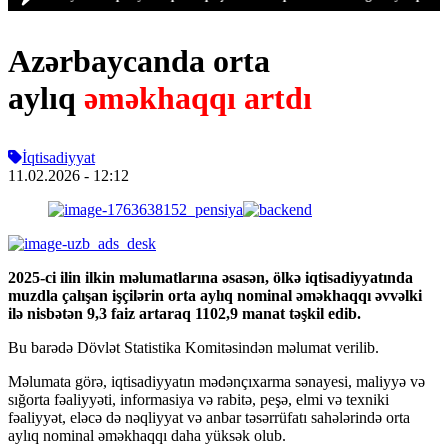
Azərbaycanda orta
aylıq
əməkhaqqı artdı
İqtisadiyyat
11.02.2026
- 12:12
2025-ci ilin ilkin məlumatlarına əsasən, ölkə iqtisadiyyatında
muzdla çalışan işçilərin orta aylıq nominal əməkhaqqı əvvəlki
ilə nisbətən 9,3 faiz artaraq 1102,9 manat təşkil edib.
Bu barədə Dövlət Statistika Komitəsindən məlumat verilib.
Məlumata görə, iqtisadiyyatın mədənçıxarma sənayesi, maliyyə və
sığorta fəaliyyəti, informasiya və rabitə, peşə, elmi və texniki
fəaliyyət, eləcə də nəqliyyat və anbar təsərrüfatı sahələrində orta
aylıq nominal əməkhaqqı daha yüksək olub.