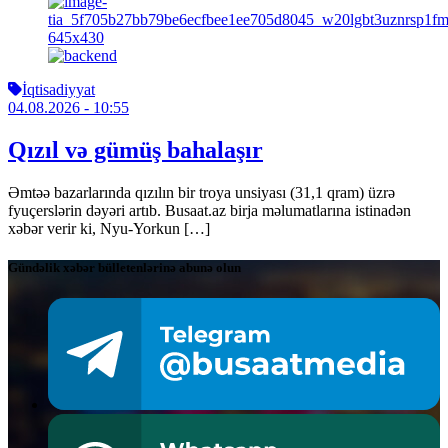
İqtisadiyyat
04.08.2026
- 10:55
Qızıl və gümüş bahalaşır
Əmtəə bazarlarında qızılın bir troya unsiyası (31,1 qram) üzrə
fyuçerslərin dəyəri artıb. Busaat.az birja məlumatlarına istinadən
xəbər verir ki, Nyu-Yorkun […]
Gündəlik xəbər bülletenlərinə abunə olun