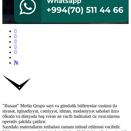
"Busaat" Media Qrupu sayt və gündəlik bülletenlər vasitəsi ilə
siyasət, iqtisadiyyat, cəmiyyət, idman, mədəniyyət sahələri üzrə
ölkədə və dünyada baş verən ən vacib hadisələri öz oxucularına
operativ şəkildə çatdırır.
Saytdakı materialların istifadəsi zamanı istinad edilməsi vacibdir.