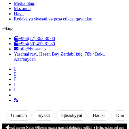
Media otağı
Məzənnə
Hava
Redaksiya siyasəti və peşə etikası qaydaları
Əlaqə
+994(77) 362 30 00
+994(50) 452 81 80
info@busaat.az
Yasamal ray., Həsən Bəy Zərdabi küç. 78b / Bakı,
Azərbaycan
Gündəm
Siyasət
İqtisadiyyat
Hadisə
Dünya
eral-mayor Natiq Əliyevin qızına qarşı dələduzluq edildi
Evinə gələn yol qonşusu tə