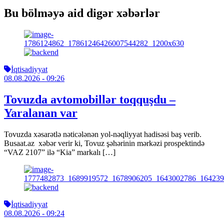
Bu bölməyə aid digər xəbərlər
İqtisadiyyat
08.08.2026
- 09:26
Tovuzda avtomobillər toqquşdu –
Yaralanan var
Tovuzda xəsarətlə nəticələnən yol-nəqliyyat hadisəsi baş verib.
Busaat.az xəbər verir ki, Tovuz şəhərinin mərkəzi prospektində
“VAZ 2107” ilə “Kia” markalı […]
İqtisadiyyat
08.08.2026
- 09:24