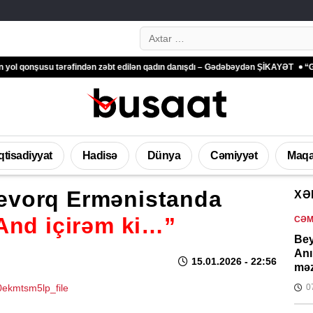
Search…
su tərəfindən zəbt edilən qadın danışdı – Gədəbəydən ŞİKAYƏT
“Ganjavi Holdi
İqtisadiyyat
Hadisə
Dünya
Cəmiyyət
Maqa
evorq Ermənistanda
XƏ
And içirəm ki…”
CƏM
Bey
Anı
15.01.2026
- 22:56
məz
0