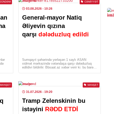
0
GÜNDƏM
CƏMIYYƏT
03.08.2026
- 10:26
SOS
lan
General-mayor Natiq
Evl
ma
Əliyevin qızına
gəl
ara
qarşı
dələduzluq edildi
0
CƏM
Müq
nlər
Sumqayıt şəhərində yerləşən 1 saylı ASAN
ödə
rdə
xidmət mərkəzində vətəndaşa qarşı dələduzluq
mü
edildiyi bildirilir. Bbsaat.az xəbər verir ki, bu barədə
Medialive.az-a […]
0
MANŞET
MANŞET
XARI
31.07.2026
- 19:20
Azə
Erm
aq
Tramp Zelenskinin bu
gön
istəyini
RƏDD ETDİ
0