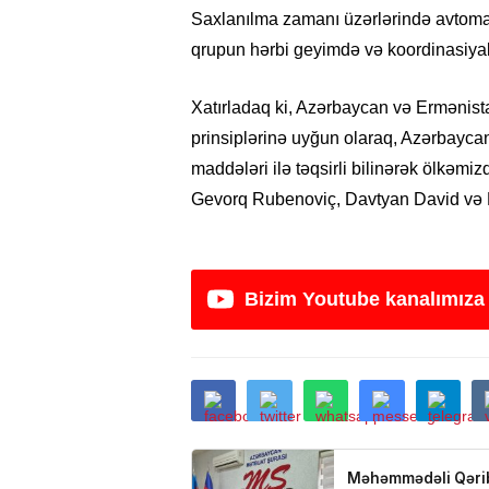
Saxlanılma zamanı üzərlərində avtomat s
qrupun hərbi geyimdə və koordinasiyalı
Xatırladaq ki, Azərbaycan və Ermənista
prinsiplərinə uyğun olaraq, Azərbayca
maddələri ilə təqsirli bilinərək ölkəm
Gevorq Rubenoviç, Davtyan David və E
Bizim Youtube kanalımıza