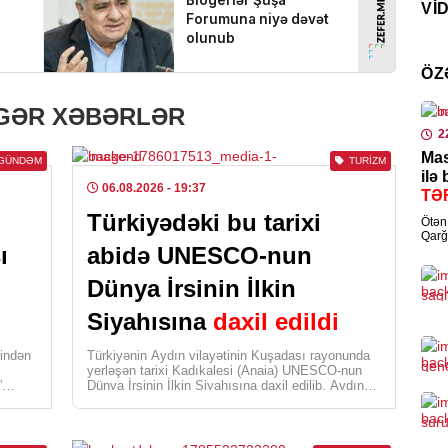
VI
Zər
şəx
0
ÖZ
02
La
HAD
IGƏR XƏBƏRLƏR
me
Ürə
2
old
Mas
pl
GÜNDƏM
TURIZM
qo
ilə
06.08.2026
- 19:37
TƏ
0
Türkiyədəki bu tarixi
Ötən 
Qarğ
ı
abidə UNESCO-nun
KRI
Əziz
Cin
Dünya İrsinin İlkin
sax
Siyahısına
daxil edildi
0
lindən
Türkiyənin Aydın vilayətinin Kuşadası rayonunda
yerləşən tarixi Kadıkalesi (Anaia) UNESCO-nun
ELM
”
Dünya İrsinin İlkin Siyahısına daxil edilib. Aydın
Vilayət Mədəniyyət və […]
Kol
nəz