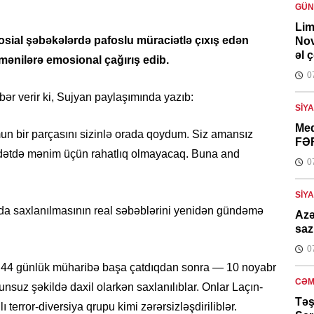
GÜ
Lim
sial şəbəkələrdə pafoslu müraciətlə çıxış edən
Nov
əl 
ənilərə emosional çağırış edib.
0
ər verir ki, Sujyan paylaşımında yazıb:
SIY
Med
mun bir parçasını sizinlə orada qoydum. Siz amansız
FƏ
üddətdə mənim üçün rahatlıq olmayacaq. Buna and
0
SIY
ıda saxlanılmasının real səbəblərini yenidən gündəmə
Azə
saz
0
ər 44 günlük müharibə başa çatdıqdan sonra — 10 noyabr
CƏM
nsuz şəkildə daxil olarkən saxlanılıblar. Onlar Laçın-
Təş
 terror-diversiya qrupu kimi zərərsizləşdiriliblər.