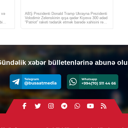
TUR
r və
ABŞ Prezidenti Donald Tramp Ukrayna Prezidenti
Tür
Volodimir Zelenskinin qışa qədər Kiyevə 300 ədəd
bi
“Patriot” raketi tədarük etmək barədə xahişini rədd
nun
[…]
Siy
0
GÜ
Dav
ündəlik xəbər bülletenlərinə abunə ol
bağ
əhə
etd
0
DÜN
Rus
0
KRI