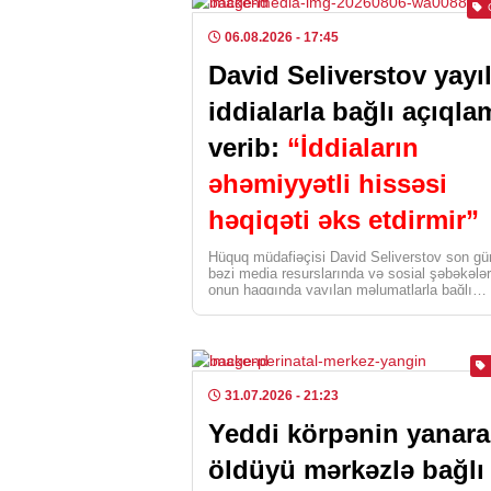
06.08.2026
- 17:45
David Seliverstov yayı
iddialarla bağlı açıqla
verib:
“İddiaların
əhəmiyyətli hissəsi
həqiqəti əks etdirmir”
Hüquq müdafiəçisi David Seliverstov son gü
bəzi media resurslarında və sosial şəbəkələ
onun haqqında yayılan məlumatlarla bağlı
açıqlama yayıb. O […]
31.07.2026
- 21:23
Yeddi körpənin yanar
öldüyü mərkəzlə bağlı