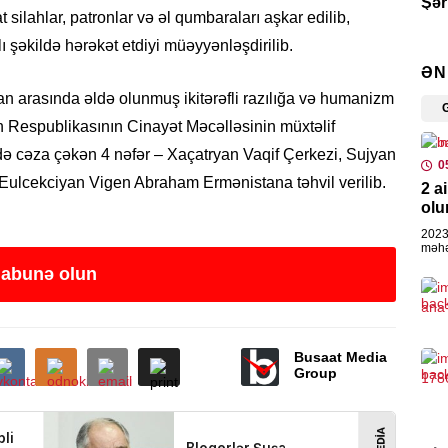
Şər
ilahlar, patronlar və əl qumbaraları aşkar edilib,
0
 şəkildə hərəkət etdiyi müəyyənləşdirilib.
ƏN
SIY
n arasında əldə olunmuş ikitərəfli razılığa və humanizm
Azə
n Respublikasının Cinayət Məcəlləsinin müxtəlif
Pak
izdə cəza çəkən 4 nəfər – Xaçatryan Vaqif Çerkezi, Sujyan
0
0
ulcekciyan Vigen Abraham Ermənistana təhvil verilib.
2 a
SER
olu
Nem
2023
məhə
0
olan
 abunə olun
üzvü
MED
Jur
ödə
Busaat Media
Group
0
HAD