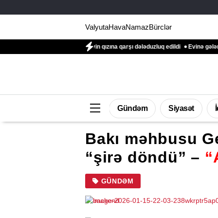
Valyuta
Hava
Namaz
Bürclər
al-mayor Natiq Əliyevin qızına qarşı dələduzluq edildi
Evinə gələn yol qonşu
Gündəm
Siyasət
Bakı məhbusu G
“şirə döndü” –
“
GÜNDƏM