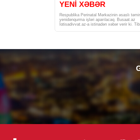
YENİ XƏBƏR
Respublika Perinatal Mərkəzinin əsaslı təmi
yenidənqurma işləri aparılacaq. Busaat.az
İqtisadiyyat.az-a istinadən xəbər verir ki, Tib
Ərazi Bölmələrini İdarəetmə Birliyinin […]
G