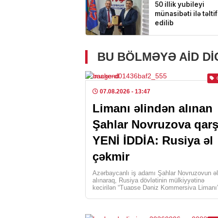
BU BÖLMƏYƏ AID D
07.08.2026
- 13:47
Limanı əlindən alınan
Şahlar Novruzova qarş
YENİ İDDİA: Rusiya əl
çəkmir
Azərbaycanlı iş adamı Şahlar Novruzovun ə
alınaraq, Rusiya dövlətinin mülkiyyətinə
keçirilən “Tuapse Dəniz Kommersiya Limanı
MMC keçmiş sahibinə qarşı iddia qaldırıb.
Busaat.az Lent.az-a istinadən […]