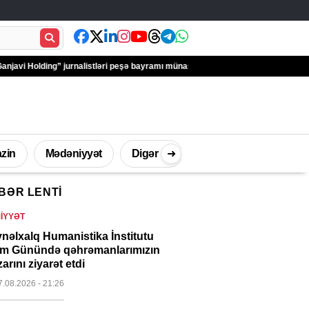
ng” jurnalistləri peşə bayramı münasibətilə təbrik edib – FOTOLAR
Türkiyə A
zin
Mədəniyyət
Digər
➜
BƏR LENTI
İdman
Müsahibə
Texnologi
IYYƏT
nəlxalq Humanistika İnstitutu
m Günündə qəhrəmanlarımızın
arını ziyarət etdi
7.08.2026
- 21:26