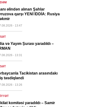
NDƏM
anı əlindən alınan Şahlar
ruzova qarşı YENİ İDDİA: Rusiya
çəkmir
7.08.2026
- 13:47
ASƏT
ia və Yayım Şurası yaradıldı –
RMAN
7.08.2026
- 13:31
ASƏT
rbaycanla Tacikistan arasındakı
iş təsdiqləndi
7.08.2026
- 13:26
IYYƏT
kilat komitəsi yaradıldı – Samir