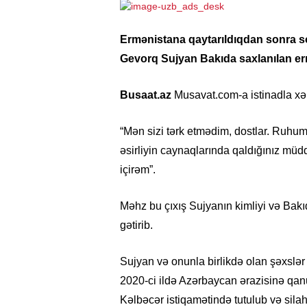
Ermənistana qaytarıldıqdan sonra so
Gevorq Sujyan Bakıda saxlanılan erm
Busaat.az
Musavat.com-a istinadla xəb
“Mən sizi tərk etmədim, dostlar. Ruhu
əsirliyin caynaqlarında qaldığınız m
içirəm”.
Məhz bu çıxış Sujyanın kimliyi və Bak
gətirib.
Sujyan və onunla birlikdə olan şəxsl
2020-ci ildə Azərbaycan ərazisinə qanu
Kəlbəcər istiqamətində tutulub və silahlı