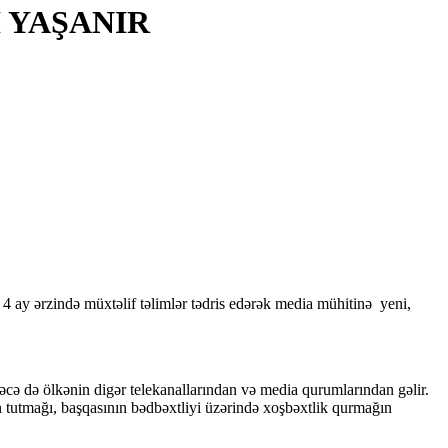
 YAŞANIR
 4 ay ərzində müxtəlif təlimlər tədris edərək media mühitinə yeni,
cə də ölkənin digər telekanallarından və media qurumlarından gəlir.
n tutmağı, başqasının bədbəxtliyi üzərində xoşbəxtlik qurmağın