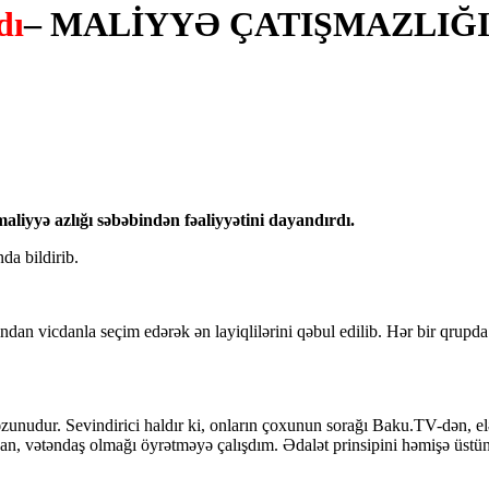
dı
– MALİYYƏ ÇATIŞMAZLIĞI
aliyyə azlığı səbəbindən fəaliyyətini dayandırdı.
a bildirib.
ndan vicdanla seçim edərək ən layiqlilərini qəbul edilib. Hər bir qrupda
nudur. Sevindirici haldır ki, onların çoxunun sorağı Baku.TV-dən, elə
san, vətəndaş olmağı öyrətməyə çalışdım. Ədalət prinsipini həmişə üstü