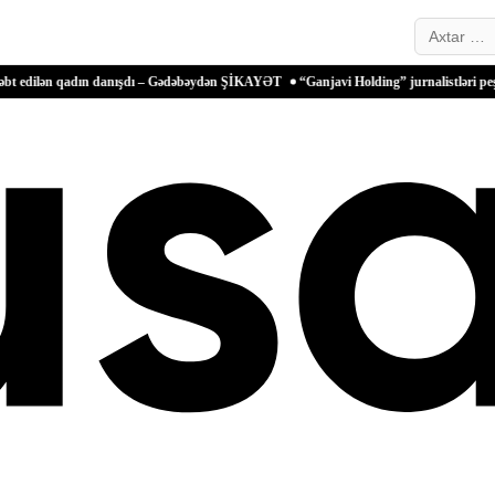
Search…
qadın danışdı – Gədəbəydən ŞİKAYƏT
“Ganjavi Holding” jurnalistləri peşə bayramı m