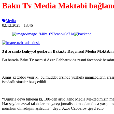
Baku Tv Media Məktəbi bağlan
Media
02.12.2025
- 13:46
3 il ərzində fəaliyyət göstərən Baku.tv Rəqəmsal Media Məktəbi m
Bu barədə Baku Tv rəsmisi Azər Cabbarov öz rəsmi facebook hesabınd
Ajans.az xəbər verir ki, bu müddət ərzində yüzlərlə namizədlərin arası
istedadlı simalar bəxş edildi.
“Qürurla deyə bilərəm ki, 100-dən artıq gənc Media Məktəbimizin məzu
Hər şeydən əvvəl tələbələrimə yaxşı jurnalist olmaqdan öncə yaxşı in
mümkün olmadığını aşıladım.”-deyə, Azər Cabbarov qeyd edib.