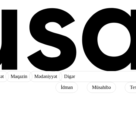
ət
Maqazin
Mədəniyyət
Digər
İdman
Müsahibə
Te