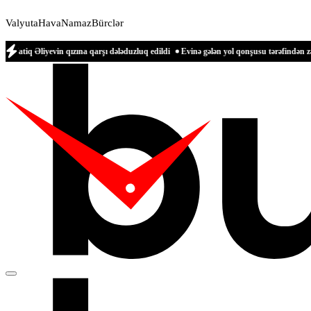
Valyuta
Hava
Namaz
Bürclər
vin qızına qarşı dələduzluq edildi
Evinə gələn yol qonşusu tərəfindən zəbt edilən 