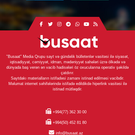
"Busaat" Media Qrupu sayt və gündəlik bülletenlər vasitəsi ilə siyasət,
iqtisadiyyat, cəmiyyət, idman, mədəniyyət sahələri üzrə ölkədə və
dünyada baş verən ən vacib hadisələri öz oxucularına operativ şəkildə
çatdırır.
Saytdakı materialların istifadəsi zamanı istinad edilməsi vacibdir.
Məlumat internet səhifələrində istifadə edildikdə hiperlink vasitəsi ilə
istinad mütləqdir.
+994(77) 362 30 00
+994(50) 452 81 80
info@busaat.az