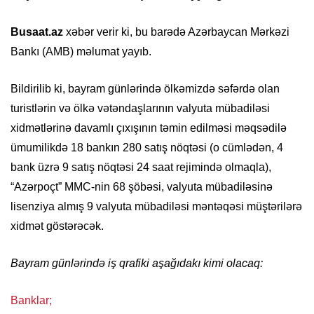
Busaat.az
xəbər verir ki, bu barədə Azərbaycan Mərkəzi
Bankı (AMB) məlumat yayıb.
Bildirilib ki, bayram günlərində ölkəmizdə səfərdə olan
turistlərin və ölkə vətəndaşlarının valyuta mübadiləsi
xidmətlərinə davamlı çıxışının təmin edilməsi məqsədilə
ümumilikdə 18 bankın 280 satış nöqtəsi (o cümlədən, 4
bank üzrə 9 satış nöqtəsi 24 saat rejimində olmaqla),
“Azərpoçt” MMC-nin 68 şöbəsi, valyuta mübadiləsinə
lisenziya almış 9 valyuta mübadiləsi məntəqəsi müştərilərə
xidmət göstərəcək.
Bayram günlərində iş qrafiki aşağıdakı kimi olacaq:
Banklar;