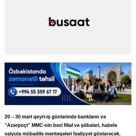
20 – 30 mart qeyri-iş günlərində bankların və
“Azərpoçt” MMC-nin bəzi filial və şöbələri, habelə
valyuta mübadilə məntəqələri fəaliyyət göstərəcək.