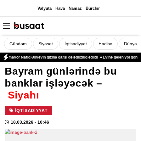
Valyuta
Hava
Namaz
Bürclər
Gündəm
Siyasət
İqtisadiyyat
Hadisə
Dünya
ayor Natiq Əliyevin qızına qarşı dələduzluq edildi
Evinə gələn yol qonşusu t
Bayram günlərində bu
banklar işləyəcək –
Siyahı
İQTISADIYYAT
18.03.2026
- 10:46