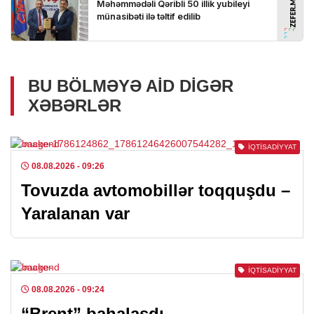
BU BÖLMƏYƏ AID DIGƏR
XƏBƏRLƏR
İQTISADIYYAT
08.08.2026
- 09:26
Tovuzda avtomobillər toqquşdu –
Yaralanan var
İQTISADIYYAT
08.08.2026
- 09:24
“Brent” bahalaşdı