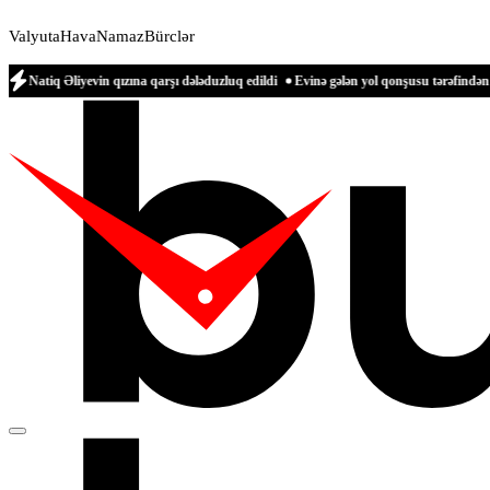
Valyuta
Hava
Namaz
Bürclər
evin qızına qarşı dələduzluq edildi
Evinə gələn yol qonşusu tərəfindən zəbt edilə