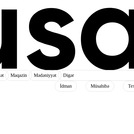
ət
Maqazin
Mədəniyyət
Digər
İdman
Müsahibə
Te