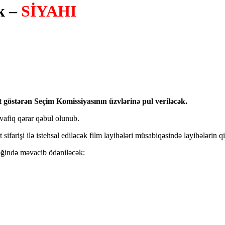
k –
SİYAHI
göstərən Seçim Komissiyasının üzvlərinə pul veriləcək.
üvafiq qərar qəbul olunub.
ifarişi ilə istehsal ediləcək film layihələri müsabiqəsində layihələrin 
əğində məvacib ödəniləcək: