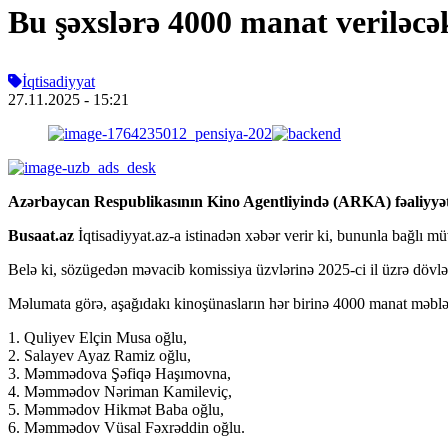
Bu şəxslərə 4000 manat veriləcə
İqtisadiyyat
27.11.2025
- 15:21
Azərbaycan Respublikasının Kino Agentliyində (ARKA) fəaliyyət 
Busaat.az
İqtisadiyyat.az-a istinadən xəbər verir ki, bununla bağlı m
Belə ki, sözügedən məvacib komissiya üzvlərinə 2025-ci il üzrə dövlət s
Məlumata görə, aşağıdakı kinoşünasların hər birinə 4000 manat məbl
1. Quliyev Elçin Musa oğlu,
2. Salayev Ayaz Ramiz oğlu,
3. Məmmədova Şəfiqə Haşımovna,
4. Məmmədov Nəriman Kamileviç,
5. Məmmədov Hikmət Baba oğlu,
6. Məmmədov Vüsal Fəxrəddin oğlu.