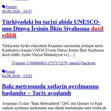
Turizm
06.08.2026
- 19:37
Türkiyədəki bu tarixi abidə UNESCO-
nun Dünya İrsinin İlkin Siyahısına
daxil
edildi
Türkiyənin Aydın vilayətinin Kuşadası rayonunda yerləşən tarixi
Kadıkalesi (Anaia) UNESCO-nun Dünya İrsinin İlkin Siyahısına
daxil edilib. Aydın Vilayət Mədəniyyət və […]
Sosial
04.08.2026
- 12:02
Bakı metrosunda xətlərin ayrılmasına
başlanılır – Tarix açıqlandı
Avqustun 15-dən “Bakı Metropliteni” QSC-nin Qırmızı və Yaşıl
xətlərin ayrılması layihəsinin əsas tikinti mərhələsinə start veriləcək.