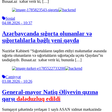
Busaat.az xəbər verir ki, […]
Sosial
04.08.2026
- 10:37
Azərbaycanda sığorta olunanlar və
sığortalılarla bağlı yeni qayda
Nazirlər Kabineti “Sığortalıların təqdim etdiyi məlumatlar əsasında
sığorta olunanların və sığortalıların sığortaçıda uçotu Qaydası”nı
təsdiqləyib. Busaat.az xəbər verir ki, bununla […]
Cəmiyyət
03.08.2026
- 10:26
General-mayor Natiq Əliyevin qızına
qarşı
dələduzluq edildi
Sumqayıt şəhərində yerləşən 1 saylı ASAN xidmət mərkəzində