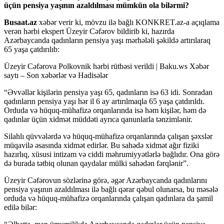
üçün pensiya yaşının azaldılması mümkün ola bilərmi?
Busaat.az
xəbər verir ki, mövzu ilə bağlı KONKRET.az-a açıqlama
verən hərbi ekspert Üzeyir Cəfərov bildirib ki, hazırda
Azərbaycanda qadınların pensiya yaşı mərhələli şəkildə artırılaraq
65 yaşa çatdırılıb:
Üzeyir Cəfərova Polkovnik hərbi rütbəsi verildi | Baku.ws Xəbər
saytı – Son xəbərlər və Hadisələr
“Əvvəllər kişilərin pensiya yaşı 65, qadınların isə 63 idi. Sonradan
qadınların pensiya yaşı hər il 6 ay artırılmaqla 65 yaşa çatdırıldı.
Orduda və hüquq-mühafizə orqanlarında isə həm kişilər, həm də
qadınlar üçün xidmət müddəti ayrıca qanunlarla tənzimlənir.
Silahlı qüvvələrdə və hüquq-mühafizə orqanlarında çalışan şəxslər
müqavilə əsasında xidmət edirlər. Bu sahədə xidmət ağır fiziki
hazırlıq, xüsusi intizam və ciddi məhrumiyyətlərlə bağlıdır. Ona görə
də burada tətbiq olunan qaydalar mülki sahədən fərqlənir”.
Üzeyir Cəfərovun sözlərinə görə, əgər Azərbaycanda qadınlarını
pensiya yaşının azaldılması ilə bağlı qərar qəbul olunarsa, bu məsələ
orduda və hüquq-mühafizə orqanlarında çalışan qadınlara da şamil
edilə bilər: