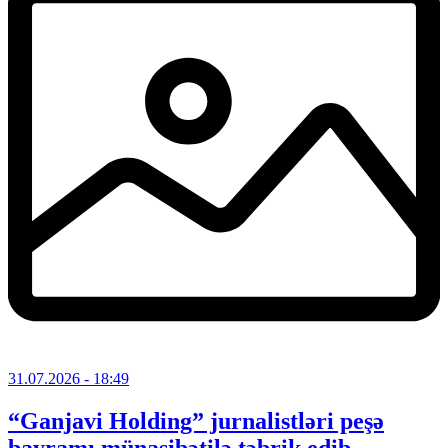
31.07.2026
- 18:49
“Ganjavi Holding” jurnalistləri peşə
bayramı münasibətilə təbrik edib –