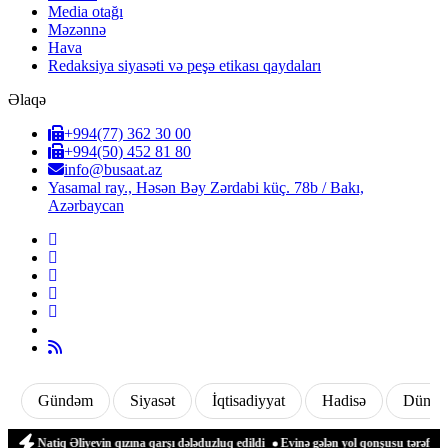
Media otağı
Məzənnə
Hava
Redaksiya siyasəti və peşə etikası qaydaları
Əlaqə
+994(77) 362 30 00
+994(50) 452 81 80
info@busaat.az
Yasamal ray., Həsən Bəy Zərdabi küç. 78b / Bakı,
Azərbaycan
Gündəm
Siyasət
İqtisadiyyat
Hadisə
Dünya
Natiq Əliyevin qızına qarşı dələduzluq edildi
Evinə gələn yol qonşusu tərəfindən zə