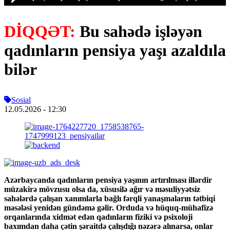
DİQQƏT:
Bu sahədə işləyən
qadınların pensiya yaşı azaldıla
bilər
Sosial
12.05.2026
- 12:30
Azərbaycanda qadınların pensiya yaşının artırılması illərdir
müzakirə mövzusu olsa da, xüsusilə ağır və məsuliyyətsiz
sahələrdə çalışan xanımlarla bağlı fərqli yanaşmaların tətbiqi
məsələsi yenidən gündəmə gəlir. Orduda və hüquq-mühafizə
orqanlarında xidmət edən qadınların fiziki və psixoloji
baxımdan daha çətin şəraitdə çalışdığı nəzərə alınarsa, onlar