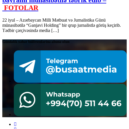
FOTOLAR
22 iyul – Azərbaycan Milli Mətbuat və Jurnalistika Günü
münasibətilə “Ganjavi Holding” bir qrup jurnalistlə görüş keçirib.
Tədbir çərçivəsində media […]
Gündəlik xəbər bülletenlərinə abunə olun