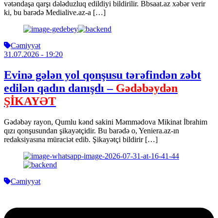
vətəndaşa qarşı dələduzluq edildiyi bildirilir. Bbsaat.az xəbər verir
ki, bu barədə Medialive.az-a […]
Cəmiyyət
31.07.2026
- 19:20
Evinə gələn yol qonşusu tərəfindən zəbt
edilən qadın danışdı –
Gədəbəydən
ŞİKAYƏT
Gədəbəy rayon, Qumlu kənd sakini Məmmədova Mikinat İbrahim
qızı qonşusundan şikayətçidir. Bu barədə o, Yeniera.az-ın
redaksiyasına müraciət edib. Şikayətçi bildirir […]
Cəmiyyət