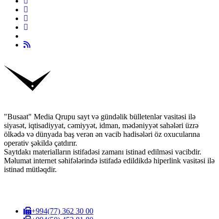
"Busaat" Media Qrupu sayt və gündəlik bülletenlər vasitəsi ilə
siyasət, iqtisadiyyat, cəmiyyət, idman, mədəniyyət sahələri üzrə
ölkədə və dünyada baş verən ən vacib hadisələri öz oxucularına
operativ şəkildə çatdırır.
Saytdakı materialların istifadəsi zamanı istinad edilməsi vacibdir.
Məlumat internet səhifələrində istifadə edildikdə hiperlink vasitəsi ilə
istinad mütləqdir.
+994(77) 362 30 00