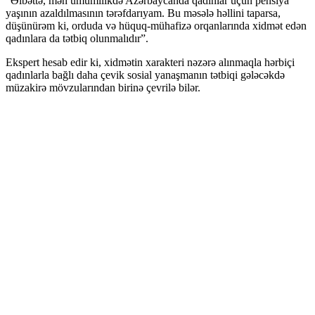
“Əlbəttə, mən ümumilikdə Azərbaycanda qadınlar üçün pensiya
yaşının azaldılmasının tərəfdarıyam. Bu məsələ həllini taparsa,
düşünürəm ki, orduda və hüquq-mühafizə orqanlarında xidmət edən
qadınlara da tətbiq olunmalıdır”.
Ekspert hesab edir ki, xidmətin xarakteri nəzərə alınmaqla hərbiçi
qadınlarla bağlı daha çevik sosial yanaşmanın tətbiqi gələcəkdə
müzakirə mövzularından birinə çevrilə bilər.