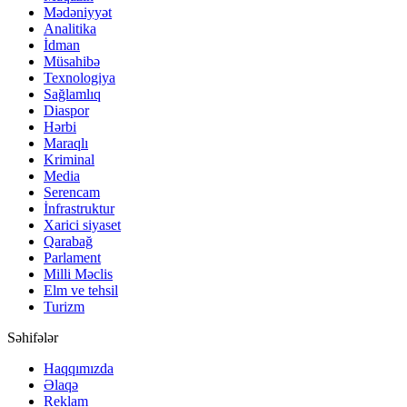
Mədəniyyət
Analitika
İdman
Müsahibə
Texnologiya
Sağlamlıq
Diaspor
Hərbi
Maraqlı
Kriminal
Media
Serencam
İnfrastruktur
Xarici siyaset
Qarabağ
Parlament
Milli Məclis
Elm ve tehsil
Turizm
Səhifələr
Haqqımızda
Əlaqə
Reklam