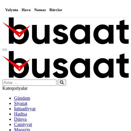
Valyuta
Hava
Namaz
Bürclər
Search…
Kateqoriyalar
Gündəm
Siyasət
İqtisadiyyat
Hadisə
Dünya
Cəmiyyət
Maqazin