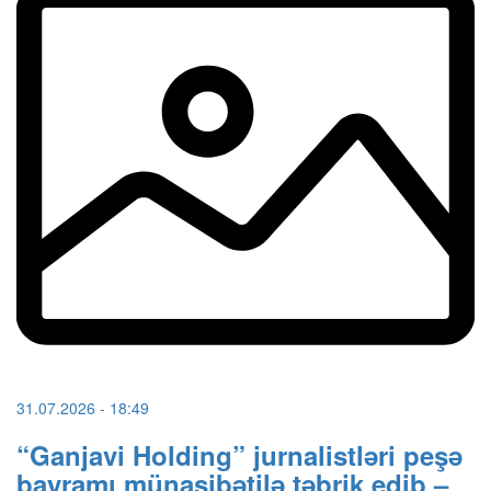
31.07.2026
- 18:49
“Ganjavi Holding” jurnalistləri peşə
bayramı münasibətilə təbrik edib –