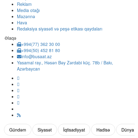
Reklam
Media otağı
Məzənnə
Hava
Redaksiya siyasəti və peşə etikası qaydaları
Əlaqə
+994(77) 362 30 00
+994(50) 452 81 80
info@busaat.az
Yasamal ray., Həsən Bəy Zərdabi küç. 78b / Bakı,
Azərbaycan
Gündəm
Siyasət
İqtisadiyyat
Hadisə
Dünya