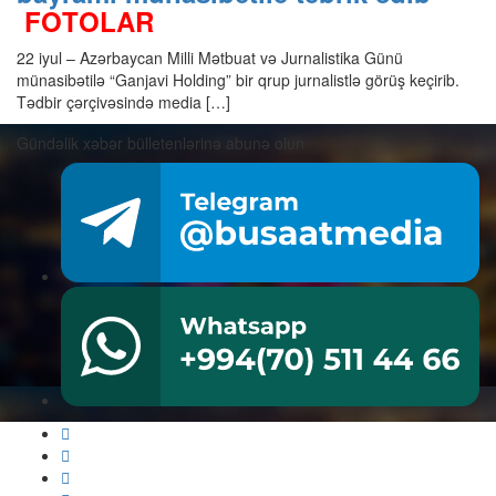
FOTOLAR
22 iyul – Azərbaycan Milli Mətbuat və Jurnalistika Günü
münasibətilə “Ganjavi Holding” bir qrup jurnalistlə görüş keçirib.
Tədbir çərçivəsində media […]
Gündəlik xəbər bülletenlərinə abunə olun