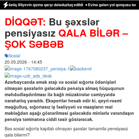
 Əliyevin qızına qarşı dələduzluq edildi
Evinə gələn yol qonşusu tərəfindən
DİQQƏT:
Bu şəxslər
pensiyasız
QALA BİLƏR –
ŞOK SƏBƏB
Sosial
20.05.2026
- 14:45
Azərbaycanda əmək stajı və sosial sığorta ödənişləri
olmayan şəxslərin gələcəkdə pensiya almaq hüququnun
məhdudlaşdırılması ilə bağlı müzakirələr cəmiyyətdə
narahatlıq yaradıb. Ekspertlər hesab edir ki, qeyri-rəsmi
məşğulluq, sığortasız iş fəaliyyəti və maaşların real
məbləğdən aşağı göstərilməsi gələcəkdə minlərlə vətəndaşın
pensiya təminatına ciddi təsir göstərəcək.
Bəs sosial sığorta kapitalı olmayan şəxslər tamamilə pensiyasız
qala bilərmi?