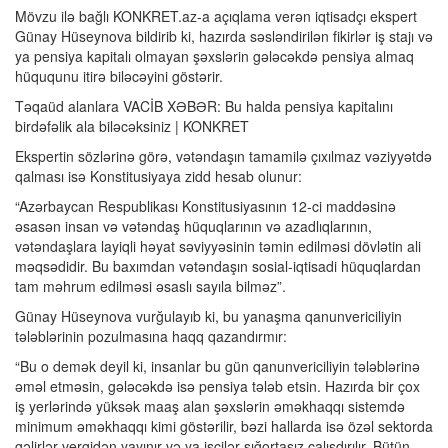
Mövzu ilə bağlı KONKRET.az-a açıqlama verən iqtisadçı ekspert
Günay Hüseynova bildirib ki, hazırda səsləndirilən fikirlər iş stajı və
ya pensiya kapitalı olmayan şəxslərin gələcəkdə pensiya almaq
hüququnu itirə biləcəyini göstərir.
Təqaüd alanlara VACİB XƏBƏR: Bu halda pensiya kapitalını
birdəfəlik ala biləcəksiniz | KONKRET
Ekspertin sözlərinə görə, vətəndaşın tamamilə çıxılmaz vəziyyətdə
qalması isə Konstitusiyaya zidd hesab olunur:
“Azərbaycan Respublikası Konstitusiyasının 12-ci maddəsinə
əsasən insan və vətəndaş hüquqlarının və azadlıqlarının,
vətəndaşlara layiqli həyat səviyyəsinin təmin edilməsi dövlətin ali
məqsədidir. Bu baxımdan vətəndaşın sosial-iqtisadi hüquqlardan
tam məhrum edilməsi əsaslı sayıla bilməz”.
Günay Hüseynova vurğulayıb ki, bu yanaşma qanunvericiliyin
tələblərinin pozulmasına haqq qazandırmır:
“Bu o demək deyil ki, insanlar bu gün qanunvericiliyin tələblərinə
əməl etməsin, gələcəkdə isə pensiya tələb etsin. Hazırda bir çox
iş yerlərində yüksək maaş alan şəxslərin əməkhaqqı sistemdə
minimum əməkhaqqı kimi göstərilir, bəzi hallarda isə özəl sektorda
gəlirlər vergidən yayınır və ya işçilər sığortasız çalışdırılır. Bütün