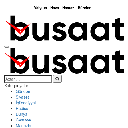
Valyuta
Hava
Namaz
Bürclər
Search…
Kateqoriyalar
Gündəm
Siyasət
İqtisadiyyat
Hadisə
Dünya
Cəmiyyət
Maqazin