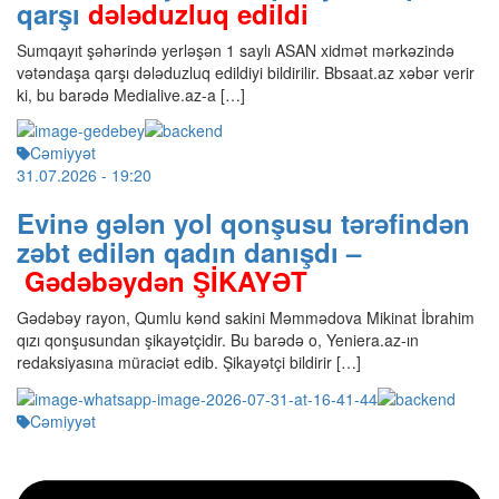
qarşı
dələduzluq edildi
Sumqayıt şəhərində yerləşən 1 saylı ASAN xidmət mərkəzində
vətəndaşa qarşı dələduzluq edildiyi bildirilir. Bbsaat.az xəbər verir
ki, bu barədə Medialive.az-a […]
Cəmiyyət
31.07.2026
- 19:20
Evinə gələn yol qonşusu tərəfindən
zəbt edilən qadın danışdı –
Gədəbəydən ŞİKAYƏT
Gədəbəy rayon, Qumlu kənd sakini Məmmədova Mikinat İbrahim
qızı qonşusundan şikayətçidir. Bu barədə o, Yeniera.az-ın
redaksiyasına müraciət edib. Şikayətçi bildirir […]
Cəmiyyət