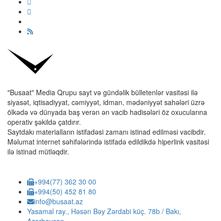
"Busaat" Media Qrupu sayt və gündəlik bülletenlər vasitəsi ilə
siyasət, iqtisadiyyat, cəmiyyət, idman, mədəniyyət sahələri üzrə
ölkədə və dünyada baş verən ən vacib hadisələri öz oxucularına
operativ şəkildə çatdırır.
Saytdakı materialların istifadəsi zamanı istinad edilməsi vacibdir.
Məlumat internet səhifələrində istifadə edildikdə hiperlink vasitəsi
ilə istinad mütləqdir.
+994(77) 362 30 00
+994(50) 452 81 80
info@busaat.az
Yasamal ray., Həsən Bəy Zərdabi küç. 78b / Bakı,