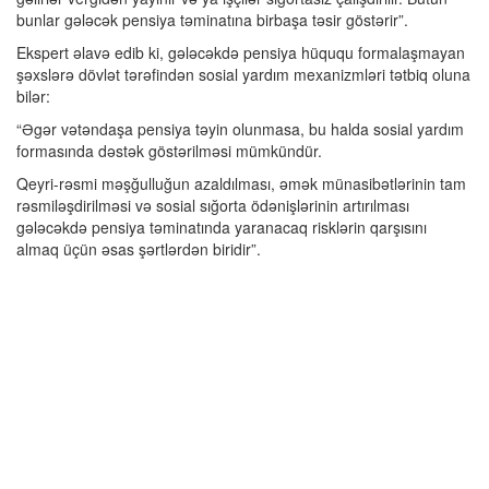
bunlar gələcək pensiya təminatına birbaşa təsir göstərir”.
Ekspert əlavə edib ki, gələcəkdə pensiya hüququ formalaşmayan
şəxslərə dövlət tərəfindən sosial yardım mexanizmləri tətbiq oluna
bilər:
“Əgər vətəndaşa pensiya təyin olunmasa, bu halda sosial yardım
formasında dəstək göstərilməsi mümkündür.
Qeyri-rəsmi məşğulluğun azaldılması, əmək münasibətlərinin tam
rəsmiləşdirilməsi və sosial sığorta ödənişlərinin artırılması
gələcəkdə pensiya təminatında yaranacaq risklərin qarşısını
almaq üçün əsas şərtlərdən biridir”.