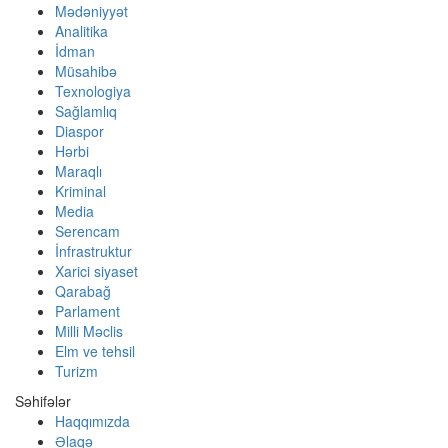
Mədəniyyət
Analitika
İdman
Müsahibə
Texnologiya
Sağlamlıq
Diaspor
Hərbi
Maraqlı
Kriminal
Media
Serencam
İnfrastruktur
Xarici siyaset
Qarabağ
Parlament
Milli Məclis
Elm ve tehsil
Turizm
Səhifələr
Haqqımızda
Əlaqə