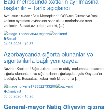
Bakı metrosunda xətlərin ayrılmasına
başlanılır – Tarix açıqlandı
Avqustun 15-dən “Bakı Metropliteni” QSC-nin Qırmızı və Yaşıl
xətlərin ayrılması layihəsinin əsas tikinti mərhələsinə start
veriləcək. Busaat.az xəbər verir ki, […]
Sosial
04.08.2026
- 10:37
Azərbaycanda sığorta olunanlar və
sığortalılarla bağlı yeni qayda
Nazirlər Kabineti “Sığortalıların təqdim etdiyi məlumatlar əsasında
sığorta olunanların və sığortalıların sığortaçıda uçotu Qaydası”nı
təsdiqləyib. Busaat.az xəbər verir ki, bununla […]
Cəmiyyət
03.08.2026
- 10:26
General-mayor Natiq Əliyevin qızına