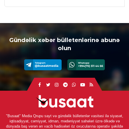
Gündəlik xəbər bülletenlərinə abunə
olun
"Busaat" Media Qrupu sayt və gündəlik bülletenlər vasitəsi ilə siyasət,
iqtisadiyyat, cəmiyyət, idman, mədəniyyət sahələri üzrə ölkədə və
dünyada baş verən ən vacib hadisələri öz oxucularına operativ şəkildə