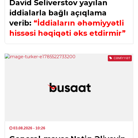
David Seliverstov yayılan
iddialarla bağlı açıqlama
verib:
“İddiaların əhəmiyyətli
hissəsi həqiqəti əks etdirmir”
CƏMIYYƏT
03.08.2026
- 10:26