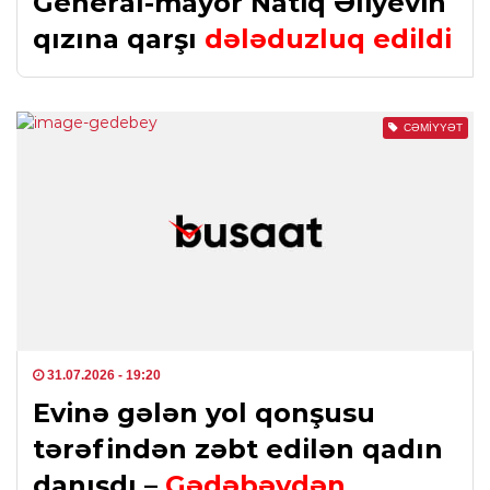
General-mayor Natiq Əliyevin
qızına qarşı
dələduzluq edildi
CƏMIYYƏT
31.07.2026
- 19:20
Evinə gələn yol qonşusu
tərəfindən zəbt edilən qadın
danışdı –
Gədəbəydən