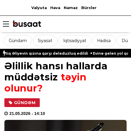
Valyuta
Hava
Namaz
Bürclər
Gündəm
Siyasət
İqtisadiyyat
Hadisə
Dün
iyevin qızına qarşı dələduzluq edildi
Evinə gələn yol qonşusu t
Əlillik hansı hallarda
müddətsiz
təyin
olunur?
GÜNDƏM
21.05.2026
- 14:10