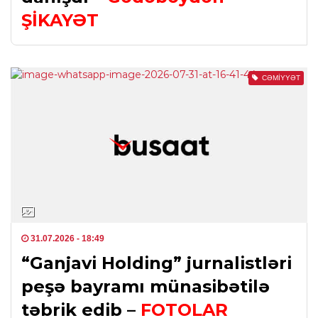
ŞİKAYƏT
CƏMIYYƏT
31.07.2026
- 18:49
“Ganjavi Holding” jurnalistləri
peşə bayramı münasibətilə
təbrik edib –
FOTOLAR