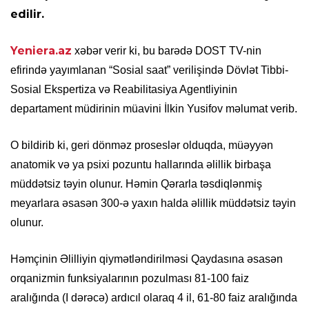
edilir.
Yeniera.az
xəbər verir ki, bu barədə DOST TV-nin
efirində yayımlanan “Sosial saat” verilişində Dövlət Tibbi-
Sosial Ekspertiza və Reabilitasiya Agentliyinin
departament müdirinin müavini İlkin Yusifov məlumat verib.
O bildirib ki, geri dönməz proseslər olduqda, müəyyən
anatomik və ya psixi pozuntu hallarında əlillik birbaşa
müddətsiz təyin olunur. Həmin Qərarla təsdiqlənmiş
meyarlara əsasən 300-ə yaxın halda əlillik müddətsiz təyin
olunur.
Həmçinin Əlilliyin qiymətləndirilməsi Qaydasına əsasən
orqanizmin funksiyalarının pozulması 81-100 faiz
aralığında (I dərəcə) ardıcıl olaraq 4 il, 61-80 faiz aralığında