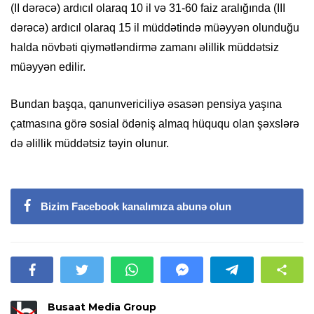
(II dərəcə) ardıcıl olaraq 10 il və 31-60 faiz aralığında (III
dərəcə) ardıcıl olaraq 15 il müddətində müəyyən olunduğu
halda növbəti qiymətləndirmə zamanı əlillik müddətsiz
müəyyən edilir.
Bundan başqa, qanunvericiliyə əsasən pensiya yaşına
çatmasına görə sosial ödəniş almaq hüququ olan şəxslərə
də əlillik müddətsiz təyin olunur.
Bizim Facebook kanalımıza abunə olun
Busaat Media Group