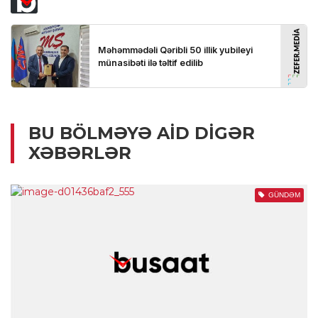
BU BÖLMƏYƏ AID DIGƏR
XƏBƏRLƏR
GÜNDƏM