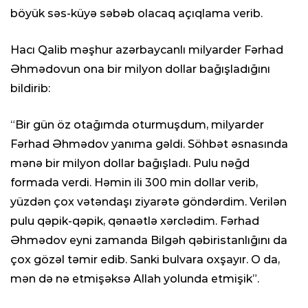
böyük səs-küyə səbəb olacaq açıqlama verib.
Hacı Qalib məşhur azərbaycanlı milyarder Fərhad
Əhmədovun ona bir milyon dollar bağışladığını
bildirib:
“Bir gün öz otağımda oturmuşdum, milyarder
Fərhad Əhmədov yanıma gəldi. Söhbət əsnasında
mənə bir milyon dollar bağışladı. Pulu nəğd
formada verdi. Həmin ili 300 min dollar verib,
yüzdən çox vətəndaşı ziyarətə göndərdim. Verilən
pulu qəpik-qəpik, qənaətlə xərclədim. Fərhad
Əhmədov eyni zamanda Bilgəh qəbiristanlığını da
çox gözəl təmir edib. Sanki bulvara oxşayır. O da,
mən də nə etmişəksə Allah yolunda etmişik”.