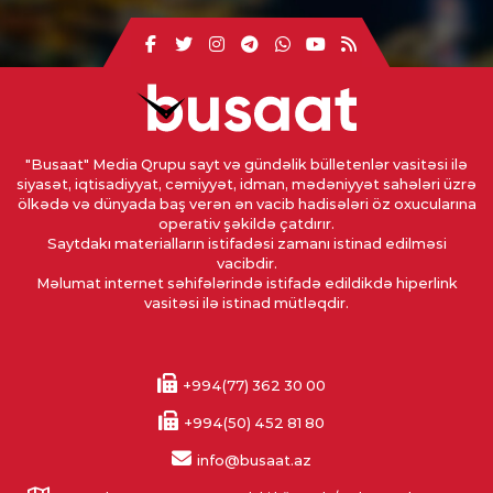
"Busaat" Media Qrupu sayt və gündəlik bülletenlər vasitəsi ilə
siyasət, iqtisadiyyat, cəmiyyət, idman, mədəniyyət sahələri üzrə
ölkədə və dünyada baş verən ən vacib hadisələri öz oxucularına
operativ şəkildə çatdırır.
Saytdakı materialların istifadəsi zamanı istinad edilməsi
vacibdir.
Məlumat internet səhifələrində istifadə edildikdə hiperlink
vasitəsi ilə istinad mütləqdir.
+994(77) 362 30 00
+994(50) 452 81 80
info@busaat.az