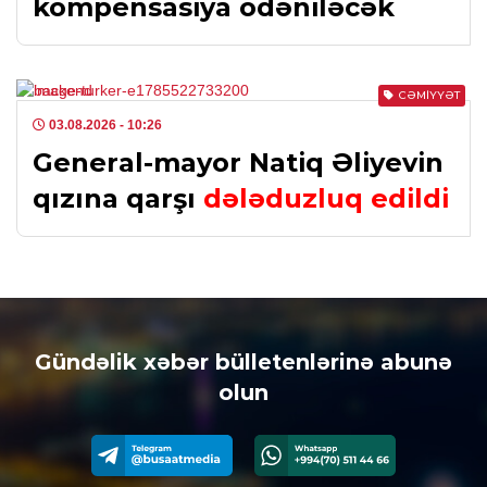
kompensasiya ödəniləcək
CƏMIYYƏT
03.08.2026
- 10:26
General-mayor Natiq Əliyevin
qızına qarşı
dələduzluq edildi
Gündəlik xəbər bülletenlərinə abunə
olun