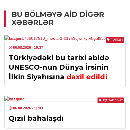
BU BÖLMƏYƏ AID DIGƏR
XƏBƏRLƏR
TURIZM
06.08.2026
- 19:37
Türkiyədəki bu tarixi abidə
UNESCO-nun Dünya İrsinin
İlkin Siyahısına
daxil edildi
İQTISADIYYAT
06.08.2026
- 11:03
Qızıl bahalaşdı