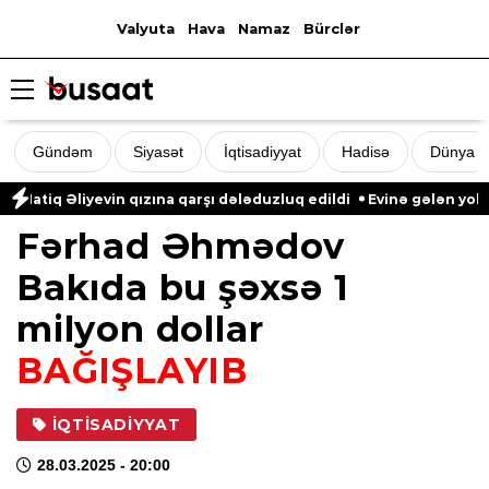
Valyuta
Hava
Namaz
Bürclər
Gündəm
Siyasət
İqtisadiyyat
Hadisə
Dünya
iq Əliyevin qızına qarşı dələduzluq edildi
Evinə gələn yol qon
Fərhad Əhmədov
Bakıda bu şəxsə 1
milyon dollar
BAĞIŞLAYIB
İQTISADIYYAT
28.03.2025
- 20:00