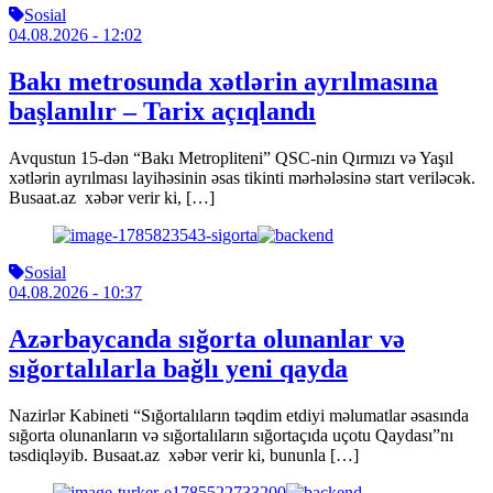
Sosial
04.08.2026
- 12:02
Bakı metrosunda xətlərin ayrılmasına
başlanılır – Tarix açıqlandı
Avqustun 15-dən “Bakı Metropliteni” QSC-nin Qırmızı və Yaşıl
xətlərin ayrılması layihəsinin əsas tikinti mərhələsinə start veriləcək.
Busaat.az xəbər verir ki, […]
Sosial
04.08.2026
- 10:37
Azərbaycanda sığorta olunanlar və
sığortalılarla bağlı yeni qayda
Nazirlər Kabineti “Sığortalıların təqdim etdiyi məlumatlar əsasında
sığorta olunanların və sığortalıların sığortaçıda uçotu Qaydası”nı
təsdiqləyib. Busaat.az xəbər verir ki, bununla […]