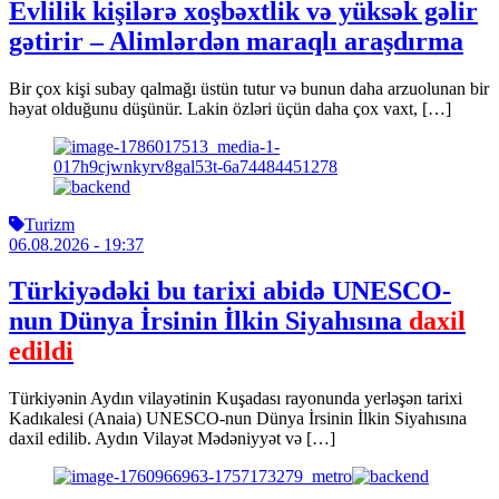
Evlilik kişilərə xoşbəxtlik və yüksək gəlir
gətirir – Alimlərdən maraqlı araşdırma
Bir çox kişi subay qalmağı üstün tutur və bunun daha arzuolunan bir
həyat olduğunu düşünür. Lakin özləri üçün daha çox vaxt, […]
Turizm
06.08.2026
- 19:37
Türkiyədəki bu tarixi abidə UNESCO-
nun Dünya İrsinin İlkin Siyahısına
daxil
edildi
Türkiyənin Aydın vilayətinin Kuşadası rayonunda yerləşən tarixi
Kadıkalesi (Anaia) UNESCO-nun Dünya İrsinin İlkin Siyahısına
daxil edilib. Aydın Vilayət Mədəniyyət və […]