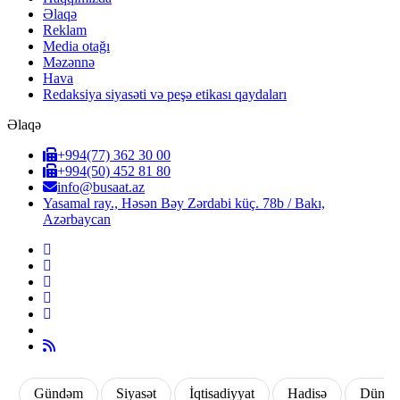
Əlaqə
Reklam
Media otağı
Məzənnə
Hava
Redaksiya siyasəti və peşə etikası qaydaları
Əlaqə
+994(77) 362 30 00
+994(50) 452 81 80
info@busaat.az
Yasamal ray., Həsən Bəy Zərdabi küç. 78b / Bakı,
Azərbaycan
Gündəm
Siyasət
İqtisadiyyat
Hadisə
Dünya