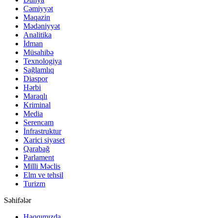
Cəmiyyət
Maqazin
Mədəniyyət
Analitika
İdman
Müsahibə
Texnologiya
Sağlamlıq
Diaspor
Hərbi
Maraqlı
Kriminal
Media
Serencam
İnfrastruktur
Xarici siyaset
Qarabağ
Parlament
Milli Məclis
Elm ve tehsil
Turizm
Səhifələr
Haqqımızda