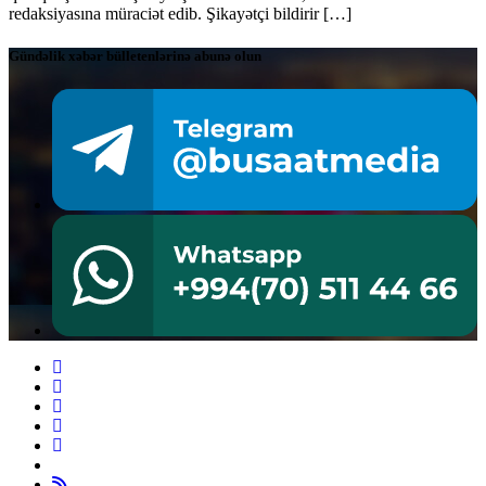
redaksiyasına müraciət edib. Şikayətçi bildirir […]
Gündəlik xəbər bülletenlərinə abunə olun