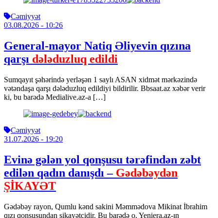
Cəmiyyət
03.08.2026
- 10:26
General-mayor Natiq Əliyevin qızına
qarşı
dələduzluq edildi
Sumqayıt şəhərində yerləşən 1 saylı ASAN xidmət mərkəzində
vətəndaşa qarşı dələduzluq edildiyi bildirilir. Bbsaat.az xəbər verir
ki, bu barədə Medialive.az-a […]
Cəmiyyət
31.07.2026
- 19:20
Evinə gələn yol qonşusu tərəfindən zəbt
edilən qadın danışdı –
Gədəbəydən
ŞİKAYƏT
Gədəbəy rayon, Qumlu kənd sakini Məmmədova Mikinat İbrahim
qızı qonşusundan şikayətçidir. Bu barədə o, Yeniera.az-ın