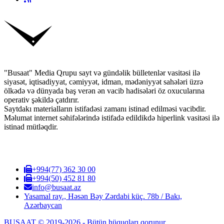
"Busaat" Media Qrupu sayt və gündəlik bülletenlər vasitəsi ilə
siyasət, iqtisadiyyat, cəmiyyət, idman, mədəniyyət sahələri üzrə
ölkədə və dünyada baş verən ən vacib hadisələri öz oxucularına
operativ şəkildə çatdırır.
Saytdakı materialların istifadəsi zamanı istinad edilməsi vacibdir.
Məlumat internet səhifələrində istifadə edildikdə hiperlink vasitəsi ilə
istinad mütləqdir.
+994(77) 362 30 00
+994(50) 452 81 80
info@busaat.az
Yasamal ray., Həsən Bəy Zərdabi küç. 78b / Bakı,
Azərbaycan
BUSAAT © 2019-2026 - Bütün hüquqları qorunur.