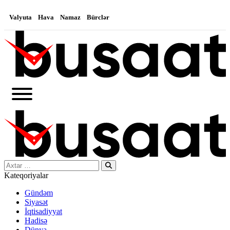
Valyuta
Hava
Namaz
Bürclər
Search…
Kateqoriyalar
Gündəm
Siyasət
İqtisadiyyat
Hadisə
Dünya