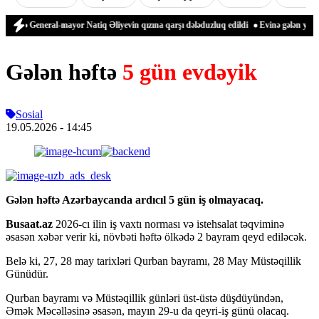
General-mayor Natiq Əliyevin qızına qarşı dələduzluq edildi
Evinə gələn yol qonş
Gələn həftə
5 gün evdəyik
Sosial
19.05.2026
- 14:45
Gələn həftə Azərbaycanda ardıcıl 5 gün iş olmayacaq.
Busaat.az
2026-cı ilin iş vaxtı norması və istehsalat təqviminə
əsasən xəbər verir ki, növbəti həftə ölkədə 2 bayram qeyd ediləcək.
Belə ki, 27, 28 may tarixləri Qurban bayramı, 28 May Müstəqillik
Günüdür.
Qurban bayramı və Müstəqillik günləri üst-üstə düşdüyündən,
Əmək Məcəlləsinə əsasən, mayın 29-u da qeyri-iş günü olacaq.