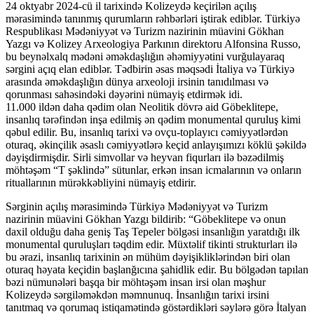
24 oktyabr 2024-cü il tarixində Kolizeydə keçirilən açılış
mərasimində tanınmış qurumların rəhbərləri iştirak ediblər. Türkiyə
Respublikası Mədəniyyət və Turizm nazirinin müavini Gökhan
Yazgı və Kolizey Arxeologiya Parkının direktoru Alfonsina Russo,
bu beynəlxalq mədəni əməkdaşlığın əhəmiyyətini vurğulayaraq
sərgini açıq elan ediblər. Tədbirin əsas məqsədi İtaliya və Türkiyə
arasında əməkdaşlığın dünya arxeoloji irsinin tanıdılması və
qorunması sahəsindəki dəyərini nümayiş etdirmək idi.
11.000 ildən daha qədim olan Neolitik dövrə aid Göbeklitepe,
insanlıq tərəfindən inşa edilmiş ən qədim monumental quruluş kimi
qəbul edilir. Bu, insanlıq tarixi və ovçu-toplayıcı cəmiyyətlərdən
oturaq, əkinçilik əsaslı cəmiyyətlərə keçid anlayışımızı köklü şəkildə
dəyişdirmişdir. Sirli simvollar və heyvan fiqurları ilə bəzədilmiş
möhtəşəm “T şəklində” sütunlar, erkən insan icmalarının və onların
rituallarının mürəkkəbliyini nümayiş etdirir.
Sərginin açılış mərasimində Türkiyə Mədəniyyət və Turizm
nazirinin müavini Gökhan Yazgı bildirib: “Göbeklitepe və onun
daxil olduğu daha geniş Taş Tepeler bölgəsi insanlığın yaratdığı ilk
monumental quruluşları təqdim edir. Müxtəlif tikinti strukturları ilə
bu ərazi, insanlıq tarixinin ən mühüm dəyişikliklərindən biri olan
oturaq həyata keçidin başlanğıcına şahidlik edir. Bu bölgədən tapılan
bəzi nümunələri başqa bir möhtəşəm insan irsi olan məşhur
Kolizeydə sərgiləməkdən məmnunuq. İnsanlığın tarixi irsini
tanıtmaq və qorumaq istiqamətində göstərdikləri səylərə görə İtalyan