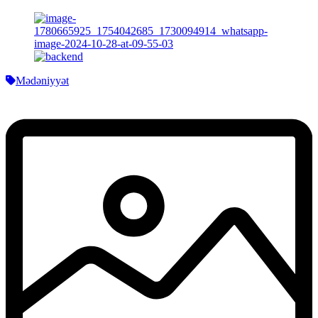
Mədəniyyət