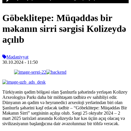
Göbeklitepe: Müqəddəs bir
məkanın sirri sərgisi Kolizeydə
açılıb
Mədəniyyət
30.10.2024
- 11:50
Türkiyənin qədim bölgəsi olan Şanlıurfa şəhərində yerləşən Kolizey
Arxeologiya Parkı daha bir möhtəşəm tədbirə ev sahibliyi edir.
Dünyanın ən qədim və heyranedici arxeoloji yerlərindən biri olan
Şanlıurfa şəhərini kəşf edəcək tədbir – “Göbeklitepe: Müqəddəs Bir
Məkanın Sirri” sərgisinin açılışı olub. Sərgi 25 oktyabr 2024 – 2
mart 2025 tarixləri arasında Kolizeydə hər kəs üçün açıq olacaq və
sivilizasiyanın başlanğıcına dair əvəzolunmaz bir töhfə verəcək.