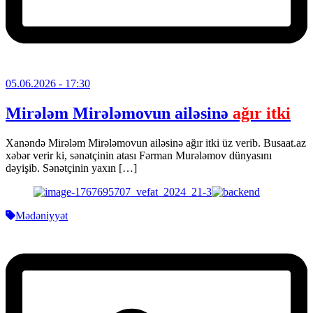
05.06.2026
- 17:30
Mirələm Mirələmovun ailəsinə
ağır itki
Xanəndə Mirələm Mirələmovun ailəsinə ağır itki üz verib. Busaat.az
xəbər verir ki, sənətçinin atası Fərman Murələmov dünyasını
dəyişib. Sənətçinin yaxın […]
Mədəniyyət