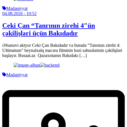
Mədəniyyət
04.08.2026
- 10:52
Ceki Çan “Tanrının zirehi 4″ün
çəkilişləri üçün Bakıdadır
Əfsanəvi aktyor Ceki Çan Bakıdadır və burada “Tanrının zirehi 4:
Ultimatum” beynəlxalq macəra filminin bəzi səhnələrinin çəkilişləri
başlayır. Busaat.az Qazaxıstanın Bakıdakı […]
Mədəniyyət