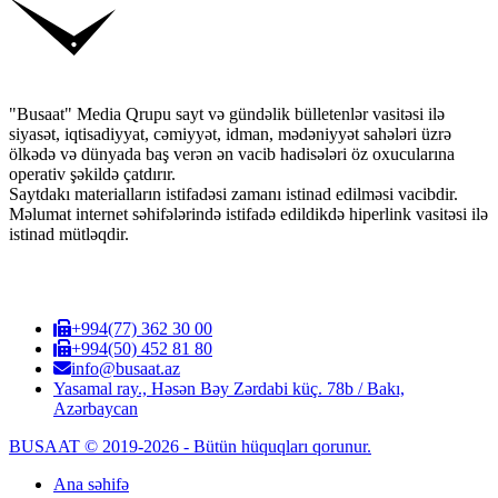
"Busaat" Media Qrupu sayt və gündəlik bülletenlər vasitəsi ilə
siyasət, iqtisadiyyat, cəmiyyət, idman, mədəniyyət sahələri üzrə
ölkədə və dünyada baş verən ən vacib hadisələri öz oxucularına
operativ şəkildə çatdırır.
Saytdakı materialların istifadəsi zamanı istinad edilməsi vacibdir.
Məlumat internet səhifələrində istifadə edildikdə hiperlink vasitəsi ilə
istinad mütləqdir.
+994(77) 362 30 00
+994(50) 452 81 80
info@busaat.az
Yasamal ray., Həsən Bəy Zərdabi küç. 78b / Bakı,
Azərbaycan
BUSAAT © 2019-2026 - Bütün hüquqları qorunur.
Ana səhifə