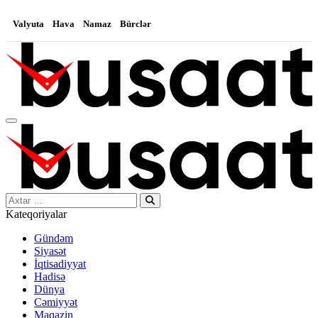
Valyuta
Hava
Namaz
Bürclər
Search…
Kateqoriyalar
Gündəm
Siyasət
İqtisadiyyat
Hadisə
Dünya
Cəmiyyət
Maqazin