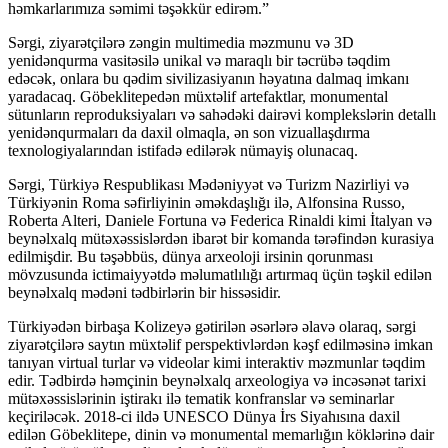
həmkarlarımıza səmimi təşəkkür edirəm.”
Sərgi, ziyarətçilərə zəngin multimedia məzmunu və 3D
yenidənqurma vasitəsilə unikal və maraqlı bir təcrübə təqdim
edəcək, onlara bu qədim sivilizasiyanın həyatına dalmaq imkanı
yaradacaq. Göbeklitepedən müxtəlif artefaktlar, monumental
sütunların reproduksiyaları və sahədəki dairəvi komplekslərin detallı
yenidənqurmaları da daxil olmaqla, ən son vizuallaşdırma
texnologiyalarından istifadə edilərək nümayiş olunacaq.
Sərgi, Türkiyə Respublikası Mədəniyyət və Turizm Nazirliyi və
Türkiyənin Roma səfirliyinin əməkdaşlığı ilə, Alfonsina Russo,
Roberta Alteri, Daniele Fortuna və Federica Rinaldi kimi İtalyan və
beynəlxalq mütəxəssislərdən ibarət bir komanda tərəfindən kurasiya
edilmişdir. Bu təşəbbüs, dünya arxeoloji irsinin qorunması
mövzusunda ictimaiyyətdə məlumatlılığı artırmaq üçün təşkil edilən
beynəlxalq mədəni tədbirlərin bir hissəsidir.
Türkiyədən birbaşa Kolizeyə gətirilən əsərlərə əlavə olaraq, sərgi
ziyarətçilərə saytın müxtəlif perspektivlərdən kəşf edilməsinə imkan
tanıyan virtual turlar və videolar kimi interaktiv məzmunlar təqdim
edir. Tədbirdə həmçinin beynəlxalq arxeologiya və incəsənət tarixi
mütəxəssislərinin iştirakı ilə tematik konfranslar və seminarlar
keçiriləcək. 2018-ci ildə UNESCO Dünya İrs Siyahısına daxil
edilən Göbeklitepe, dinin və monumental memarlığın köklərinə dair