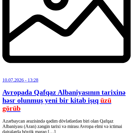
10.07.2026
- 13:28
Avropada Qafqaz Albaniyasının tarixinə
həsr olunmuş yeni bir kitab işıq
üzü
görüb
Azərbaycan ərazisində qədim dövlətlərdən biri olan Qafqaz
Albaniyası (Aran) zəngin tarixi və mirası Avropa elmi və ictimai
dairələrdə böyük maraq […]