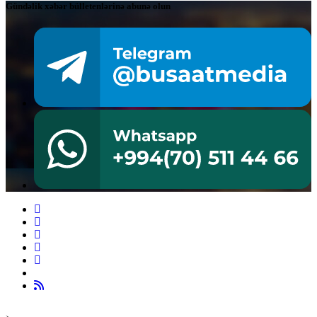
Gündəlik xəbər bülletenlərinə abunə olun