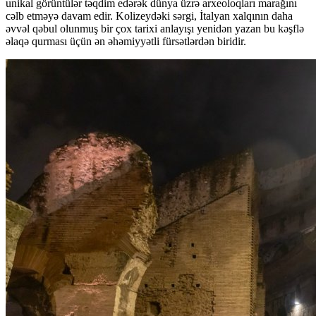
unikal görüntülər təqdim edərək dünya üzrə arxeoloqları marağını
cəlb etməyə davam edir. Kolizeydəki sərgi, İtalyan xalqının daha
əvvəl qəbul olunmuş bir çox tarixi anlayışı yenidən yazan bu kəşflə
əlaqə qurması üçün ən əhəmiyyətli fürsətlərdən biridir.