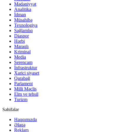
Mədəniyyət
Analitika
İdman
Müsahibə
Texnologiya
Sağlamlıq
Diaspor
Hərbi
Maraqlı
Kriminal
Media
Serencam
İnfrastruktur
Xarici siyaset
Qarabağ
Parlament
Milli Məclis
Elm ve tehsil
Turizm
Səhifələr
Haqqımızda
Əlaqə
Reklam