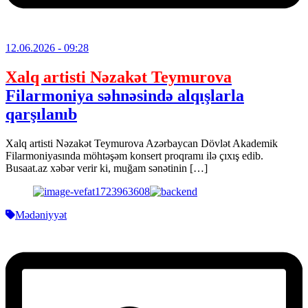
12.06.2026
- 09:28
Xalq artisti Nəzakət Teymurova
Filarmoniya səhnəsində alqışlarla
qarşılanıb
Xalq artisti Nəzakət Teymurova Azərbaycan Dövlət Akademik
Filarmoniyasında möhtəşəm konsert proqramı ilə çıxış edib.
Busaat.az xəbər verir ki, muğam sənətinin […]
Mədəniyyət