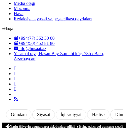
Media otağı
Məzənnə
Hava
Redaksiya siyasəti və peşə etikası qaydaları
Əlaqə
+994(77) 362 30 00
+994(50) 452 81 80
info@busaat.az
Yasamal ray., Həsən Bəy Zərdabi küç. 78b / Bakı,
Azərbaycan
Gündəm
Siyasət
İqtisadiyyat
Hadisə
Dünya
tiq Əliyevin qızına qarşı dələduzluq edildi
Evinə gələn yol qonşusu tərəfindən zəb