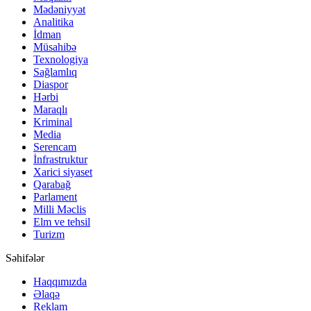
Mədəniyyət
Analitika
İdman
Müsahibə
Texnologiya
Sağlamlıq
Diaspor
Hərbi
Maraqlı
Kriminal
Media
Serencam
İnfrastruktur
Xarici siyaset
Qarabağ
Parlament
Milli Məclis
Elm ve tehsil
Turizm
Səhifələr
Haqqımızda
Əlaqə
Reklam