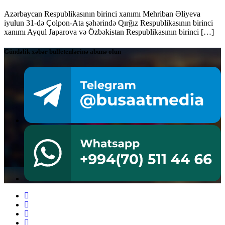
Azərbaycan Respublikasının birinci xanımı Mehriban Əliyeva
iyulun 31-də Çolpon-Ata şəhərində Qırğız Respublikasının birinci
xanımı Ayqul Japarova və Özbəkistan Respublikasının birinci […]
Gündəlik xəbər bülletenlərinə abunə olun