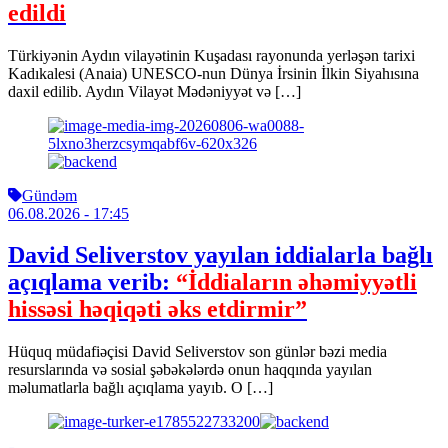
edildi
Türkiyənin Aydın vilayətinin Kuşadası rayonunda yerləşən tarixi
Kadıkalesi (Anaia) UNESCO-nun Dünya İrsinin İlkin Siyahısına
daxil edilib. Aydın Vilayət Mədəniyyət və […]
Gündəm
06.08.2026
- 17:45
David Seliverstov yayılan iddialarla bağlı
açıqlama verib:
“İddiaların əhəmiyyətli
hissəsi həqiqəti əks etdirmir”
Hüquq müdafiəçisi David Seliverstov son günlər bəzi media
resurslarında və sosial şəbəkələrdə onun haqqında yayılan
məlumatlarla bağlı açıqlama yayıb. O […]