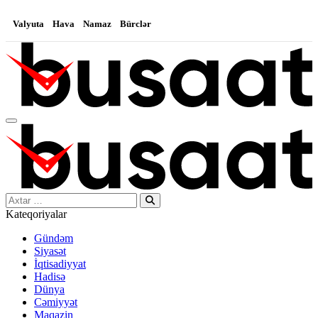
Valyuta
Hava
Namaz
Bürclər
Search…
Kateqoriyalar
Gündəm
Siyasət
İqtisadiyyat
Hadisə
Dünya
Cəmiyyət
Maqazin