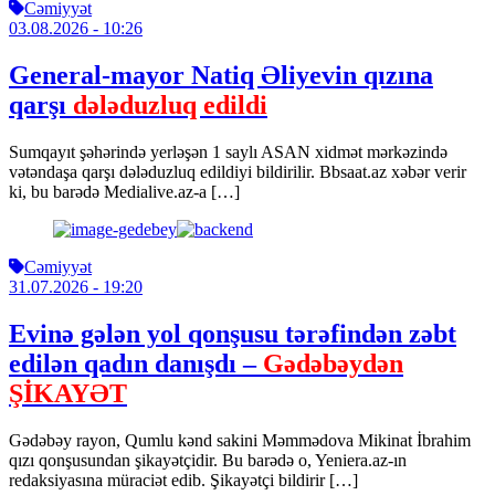
Cəmiyyət
03.08.2026
- 10:26
General-mayor Natiq Əliyevin qızına
qarşı
dələduzluq edildi
Sumqayıt şəhərində yerləşən 1 saylı ASAN xidmət mərkəzində
vətəndaşa qarşı dələduzluq edildiyi bildirilir. Bbsaat.az xəbər verir
ki, bu barədə Medialive.az-a […]
Cəmiyyət
31.07.2026
- 19:20
Evinə gələn yol qonşusu tərəfindən zəbt
edilən qadın danışdı –
Gədəbəydən
ŞİKAYƏT
Gədəbəy rayon, Qumlu kənd sakini Məmmədova Mikinat İbrahim
qızı qonşusundan şikayətçidir. Bu barədə o, Yeniera.az-ın
redaksiyasına müraciət edib. Şikayətçi bildirir […]