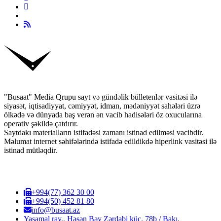
"Busaat" Media Qrupu sayt və gündəlik bülletenlər vasitəsi ilə
siyasət, iqtisadiyyat, cəmiyyət, idman, mədəniyyət sahələri üzrə
ölkədə və dünyada baş verən ən vacib hadisələri öz oxucularına
operativ şəkildə çatdırır.
Saytdakı materialların istifadəsi zamanı istinad edilməsi vacibdir.
Məlumat internet səhifələrində istifadə edildikdə hiperlink vasitəsi ilə
istinad mütləqdir.
+994(77) 362 30 00
+994(50) 452 81 80
info@busaat.az
Yasamal ray., Həsən Bəy Zərdabi küç. 78b / Bakı,