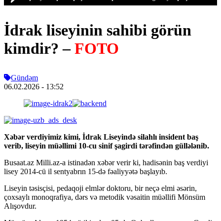
İdrak liseyinin sahibi görün
kimdir? –
FOTO
Gündəm
06.02.2026
- 13:52
Xəbər verdiyimiz kimi, İdrak Liseyində silahlı insident baş
verib, liseyin müəllimi 10-cu sinif şagirdi tərəfindən güllələnib.
Busaat.az Milli.az-a istinadən xəbər verir ki, hadisənin baş verdiyi
lisey 2014-cü il sentyabrın 15-də fəaliyyətə başlayıb.
Liseyin təsisçisi, pedaqoji elmlər doktoru, bir neçə elmi əsərin,
çoxsaylı monoqrafiya, dərs və metodik vəsaitin müəllifi Mönsüm
Alışovdur.