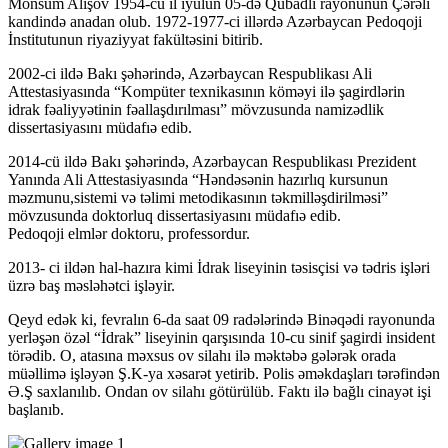
Mönsüm Alışov 1954-cü il iyulun 05-də Qubadlı rayonunun Çərəli
kandində anadan olub. 1972-1977-ci illərdə Azərbaycan Pedoqoji
İnstitutunun riyaziyyat fakültəsini bitirib.
2002-ci ildə Bakı şəhərində, Azərbaycan Respublikası Ali
Attestasiyasında “Kompüter texnikasının köməyi ilə şagirdlərin
idrak fəaliyyətinin fəallaşdırılması” mövzusunda namizədlik
dissertasiyasını müdafıə edib.
2014-cü ildə Bakı şəhərində, Azərbaycan Respublikası Prezident
Yanında Ali Attestasiyasında “Həndəsənin hazırlıq kursunun
məzmunu,sistemi və təlimi metodikasının təkmilləşdirilməsi”
mövzusunda doktorluq dissertasiyasını müdafıə edib.
Pedoqoji elmlər doktoru, professordur.
2013- ci ildən hal-hazıra kimi İdrak liseyinin təsisçisi və tədris işləri
üzrə baş məsləhətci işləyir.
Qeyd edək ki, fevralın 6-da saat 09 radələrində Binəqədi rayonunda
yerləşən özəl “İdrak” liseyinin qarşısında 10-cu sinif şagirdi insident
törədib. O, atasına məxsus ov silahı ilə məktəbə gələrək orada
müəllimə işləyən Ş.K-ya xəsarət yetirib. Polis əməkdaşları tərəfindən
Ə.Ş saxlanılıb. Ondan ov silahı götürülüb. Faktı ilə bağlı cinayət işi
başlanıb.