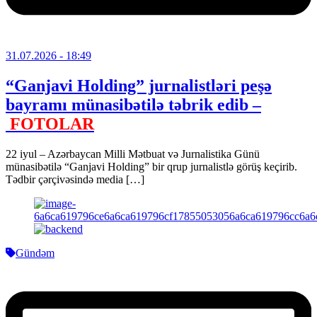
31.07.2026
- 18:49
“Ganjavi Holding” jurnalistləri peşə
bayramı münasibətilə təbrik edib –
FOTOLAR
22 iyul – Azərbaycan Milli Mətbuat və Jurnalistika Günü
münasibətilə “Ganjavi Holding” bir qrup jurnalistlə görüş keçirib.
Tədbir çərçivəsində media […]
Gündəm