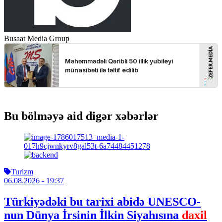
Busaat Media Group
Bu bölməyə aid digər xəbərlər
Turizm
06.08.2026
- 19:37
Türkiyədəki bu tarixi abidə UNESCO-
nun Dünya İrsinin İlkin Siyahısına
daxil