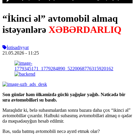
“İkinci əl” avtomobil almaq
istəyənlərə
XƏBƏRDARLIQ
İqtisadiyyat
21.05.2026
- 11:25
Son günlər həm ölkəmizdə güclü yağışlar yağıb. Nəticədə bir
sıra avtomobilləri su basıb.
Maraqlıdır ki, belə subasmalardan sonra bazara daha çox “ikinci əl”
avtomobillər çıxarılır. Halbuki subasmış avtomobilləri almaq o qədər
də məqsədəuyğun hesab edilmir.
Bəs, suda batmış avtomobili necə ayırd etmək olar?