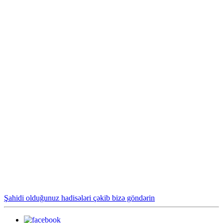
Şahidi olduğunuz hadisələri çəkib bizə göndərin