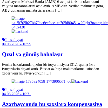
Azərbaycan Mərkəzi Bankı (AMB) 6 avqust tarixinə olan rəsmi
valyuta məzənnələrini açıqlayıb. AMB-dən verilən məlumata görə,
ABŞ dollarının manata qarşı rəsmi […]
İqtisadiyyat
04.08.2026
- 10:55
Qızıl və gümüş bahalaşır
Əmtəə bazarlarında qızılın bir troya unsiyası (31,1 qram) üzrə
fyuçerslərin dəyəri artıb. Busaat.az birja məlumatlarına istinadən
xəbər verir ki, Nyu-Yorkun […]
İqtisadiyyat
04.08.2026
- 10:31
Azərbaycanda bu şəxslərə kompensasiya