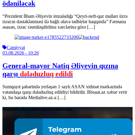
ödəniləcək
“Prezident İlham Əliyevin imzaladığı “Qeyri-neft-qaz malları üzrə
ixracın dəstəklənməsi ilə bağlı əlavə tədbirlər haqqında” Fərmana
əsasən, ixrac rəsmiləşdirilmə xərclərinə görə […]
Cəmiyyət
03.08.2026
- 10:26
General-mayor Natiq Əliyevin qızına
qarşı
dələduzluq edildi
Sumqayıt şəhərində yerləşən 1 saylı ASAN xidmət mərkəzində
vətəndaşa qarşı dələduzluq edildiyi bildirilir. Bbsaat.az xəbər verir
ki, bu barədə Medialive.az-a […]
Gündəlik xəbər bülletenlərinə abunə olun