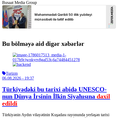
Busaat Media Group
Bu bölməyə aid digər xəbərlər
Turizm
06.08.2026
- 19:37
Türkiyədəki bu tarixi abidə UNESCO-
nun Dünya İrsinin İlkin Siyahısına
daxil
edildi
Türkiyənin Aydın vilayətinin Kuşadası rayonunda yerləşən tarixi