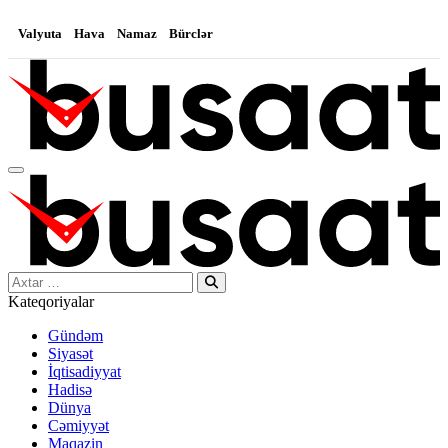
Valyuta
Hava
Namaz
Bürclər
Search…
Kateqoriyalar
Gündəm
Siyasət
İqtisadiyyat
Hadisə
Dünya
Cəmiyyət
Maqazin