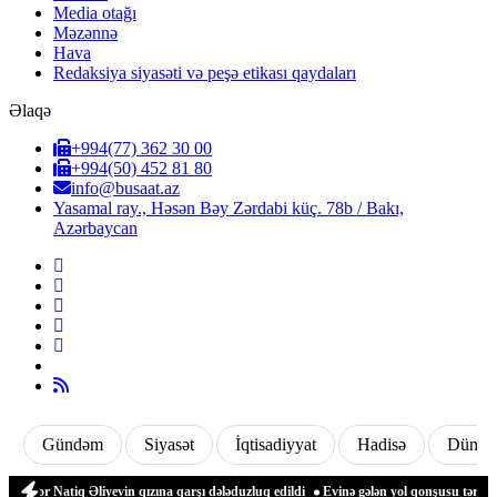
Media otağı
Məzənnə
Hava
Redaksiya siyasəti və peşə etikası qaydaları
Əlaqə
+994(77) 362 30 00
+994(50) 452 81 80
info@busaat.az
Yasamal ray., Həsən Bəy Zərdabi küç. 78b / Bakı,
Azərbaycan
Gündəm
Siyasət
İqtisadiyyat
Hadisə
Dünya
r Natiq Əliyevin qızına qarşı dələduzluq edildi
Evinə gələn yol qonşusu tərəfindən