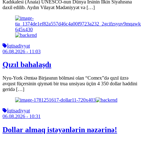
Kadıkalesi (Anaia) UNESCO-nun Dünya İrsinin İlkin Siyahısına
daxil edilib. Aydın Vilayət Mədəniyyət və […]
İqtisadiyyat
06.08.2026
- 11:03
Qızıl bahalaşdı
Nyu-York Əmtəə Birjasının bölməsi olan “Comex”də qızıl üzrə
avqust füçersinin qiyməti bir trua unsiyası üçün 4 350 dollar həddini
geridə […]
İqtisadiyyat
06.08.2026
- 10:31
Dollar almaq istəyənlərin nəzərinə!