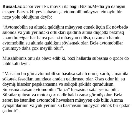
Busaat.az
xəbər verir ki, mövzu ilə bağlı Bizim.Media-ya danışan
ekspert Pərviz Əliyev subasmış avtomobili müəyyən etməyin bir
neçə yolu olduğunu deyib:
“Avtomobilin su altında qaldığını müəyyən etmək üçün ilk növbədə
salonda və yük yerindəki örtükləri qaldırıb altına diqqətlə baxmaq
lazımdır. Əgər hər hansı pas izi müəyyən edilsə, o zaman həmin
avtomobilin su altında qaldığını söyləmək olar. Belə avtomobillər
çürüməyə daha çox meyilli olur”.
Müsahibimiz onu da əlavə edib ki, bəzi hallarda subasma o qədər də
təhlükəli deyil:
“Məsələn bu gün avtomobili su basıbsa sabah onu çıxarıb, tamamilə
sökərək fəsadları anındaca aradan qaldırmaq olar. Əsas odur ki, su
dəymiş hissələr peşəkarcasına və səliqəli şəkildə qurudulsun.
Subasma əsasən avtomobilin “kuza” hissəsinə xətər yetirə bilir.
Sürətlər qutusu və motor çox nadir halda zərər görmüş olur. Belə
zərəri isə istənilən avtomobil həvəskarı müəyyən edə bilir. Amma
ayaqaltılarının və yük yerinin su basmasını müəyyən etmək bir qədər
çətindir”.