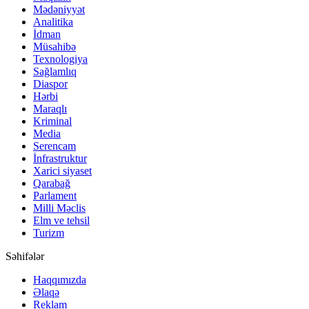
Mədəniyyət
Analitika
İdman
Müsahibə
Texnologiya
Sağlamlıq
Diaspor
Hərbi
Maraqlı
Kriminal
Media
Serencam
İnfrastruktur
Xarici siyaset
Qarabağ
Parlament
Milli Məclis
Elm ve tehsil
Turizm
Səhifələr
Haqqımızda
Əlaqə
Reklam