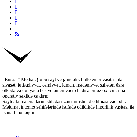
"Busaat" Media Qrupu sayt və gündəlik bülletenlər vasitəsi ilə
siyasət, iqtisadiyyat, cəmiyyət, idman, mədəniyyət sahələri üzrə
ölkədə və dünyada baş verən ən vacib hadisələri öz oxucularına
operativ şəkildə çatdırır.
Saytdakı materialların istifadəsi zamanı istinad edilməsi vacibdir.
Məlumat internet səhifələrində istifadə edildikdə hiperlink vasitəsi ilə
istinad mütləqdir.