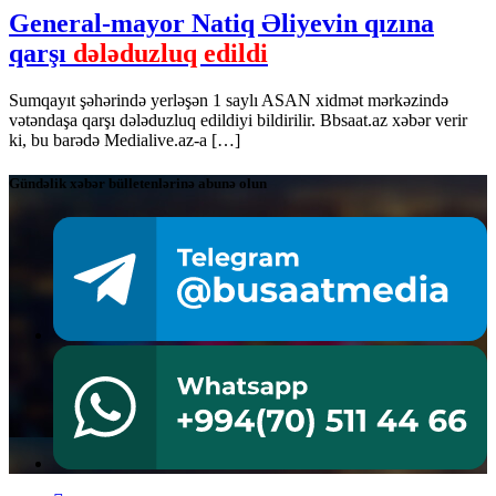
General-mayor Natiq Əliyevin qızına
qarşı
dələduzluq edildi
Sumqayıt şəhərində yerləşən 1 saylı ASAN xidmət mərkəzində
vətəndaşa qarşı dələduzluq edildiyi bildirilir. Bbsaat.az xəbər verir
ki, bu barədə Medialive.az-a […]
Gündəlik xəbər bülletenlərinə abunə olun