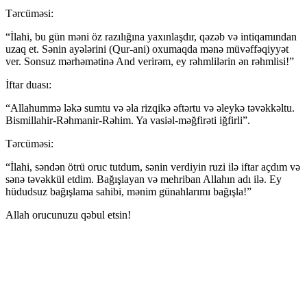
Tərcüməsi:
“İlahi, bu gün məni öz razılığına yaxınlaşdır, qəzəb və intiqamından
uzaq et. Sənin ayələrini (Qur-ani) oxumaqda mənə müvəffəqiyyət
ver. Sonsuz mərhəmətinə And verirəm, ey rəhmlilərin ən rəhmlisi!”
İftar duası:
“Allahummə ləkə sumtu və əla rizqikə əftərtu və əleykə təvəkkəltu.
Bismillahir-Rəhmanir-Rəhim. Ya vasiəl-məğfirəti iğfirli”.
Tərcüməsi:
“İlahi, səndən ötrü oruc tutdum, sənin verdiyin ruzi ilə iftar açdım və
sənə təvəkkül etdim. Bağışlayan və mehriban Allahın adı ilə. Ey
hüdudsuz bağışlama sahibi, mənim günahlarımı bağışla!”
Allah orucunuzu qəbul etsin!