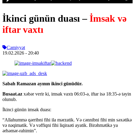
İkinci günün duası –
İmsak və
iftar vaxtı
Cəmiyyət
19.02.2026
- 20:40
Sabah Ramazan ayının ikinci günüdür.
Busaat.az
xəbər verir ki, imsak vaxtı 06:03-ə, iftar isə 18:35-ə təyin
olunub.
İkinci günün imsak duası:
“Allahummə qərribni fihi ila mərzatik. Və cənnibni fihi min səxətikə
və nəqimatik. Və vəffiqni fihi liqiraəti ayatik. Birəhmətikə ya
ərhəmər-rahimin”.