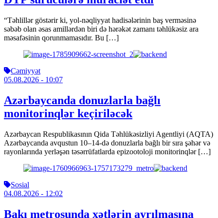
“Təhlillər göstərir ki, yol-nəqliyyat hadisələrinin baş verməsinə
səbəb olan əsas amillərdən biri də hərəkət zamanı təhlükəsiz ara
məsafəsinin qorunmamasıdır. Bu […]
Cəmiyyət
05.08.2026
- 10:07
Azərbaycanda donuzlarla bağlı
monitorinqlər keçiriləcək
Azərbaycan Respublikasının Qida Təhlükəsizliyi Agentliyi (AQTA)
Azərbaycanda avqustun 10–14-də donuzlarla bağlı bir sıra şəhər və
rayonlarında yerləşən təsərrüfatlarda epizootoloji monitorinqlər […]
Sosial
04.08.2026
- 12:02
Bakı metrosunda xətlərin ayrılmasına