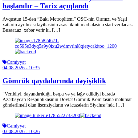
başlanılır – Tarix açıqlandı
Avqustun 15-dən “Bakı Metropliteni” QSC-nin Qırmızı və Yaşıl
xətlərin ayrılması layihəsinin əsas tikinti mərhələsinə start veriləcək.
Busaat.az xəbər verir ki, […]
Cəmiyyət
04.08.2026
- 10:35
Gömrük qaydalarında dəyişiklik
“Verildiyi, dayandırıldığı, bərpa və ya ləğv edildiyi barədə
Azərbaycan Respublikasının Dövlət Gömrük Komitəsinə məlumat
göndərilməli olan lisenziyaların və icazələrin Siyahısı”nda […]
Cəmiyyət
03.08.2026
- 10:26