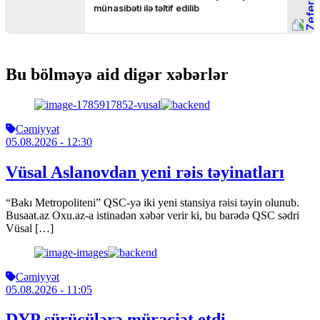
Bu bölməyə aid digər xəbərlər
Cəmiyyət
05.08.2026
- 12:30
Vüsal Aslanovdan yeni rəis təyinatları
“Bakı Metropoliteni” QSC-yə iki yeni stansiya rəisi təyin olunub.
Busaat.az Oxu.az-a istinadən xəbər verir ki, bu barədə QSC sədri
Vüsal […]
Cəmiyyət
05.08.2026
- 11:05
DYP sürücülərə müraciət etdi