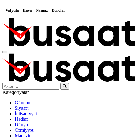
Valyuta
Hava
Namaz
Bürclər
Search…
Kateqoriyalar
Gündəm
Siyasət
İqtisadiyyat
Hadisə
Dünya
Cəmiyyət
Maqazin