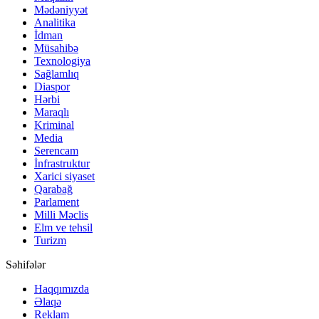
Mədəniyyət
Analitika
İdman
Müsahibə
Texnologiya
Sağlamlıq
Diaspor
Hərbi
Maraqlı
Kriminal
Media
Serencam
İnfrastruktur
Xarici siyaset
Qarabağ
Parlament
Milli Məclis
Elm ve tehsil
Turizm
Səhifələr
Haqqımızda
Əlaqə
Reklam