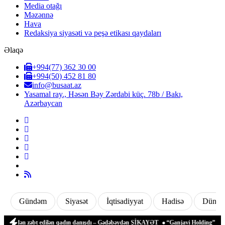
Media otağı
Məzənnə
Hava
Redaksiya siyasəti və peşə etikası qaydaları
Əlaqə
+994(77) 362 30 00
+994(50) 452 81 80
info@busaat.az
Yasamal ray., Həsən Bəy Zərdabi küç. 78b / Bakı,
Azərbaycan
Gündəm
Siyasət
İqtisadiyyat
Hadisə
Dünya
əfindən zəbt edilən qadın danışdı – Gədəbəydən ŞİKAYƏT
“Ganjavi Holding” jurnali