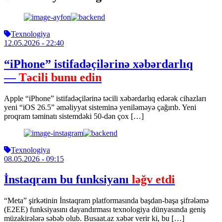
Texnologiya
12.05.2026
- 22:40
“iPhone” istifadəçilərinə xəbərdarlıq
—
Təcili bunu edin
Apple “iPhone” istifadəçilərinə təcili xəbərdarlıq edərək cihazları
yeni “iOS 26.5” əməliyyat sisteminə yeniləməyə çağırıb. Yeni
proqram təminatı sistemdəki 50-dən çox […]
Texnologiya
08.05.2026
- 09:15
İnstaqram bu funksiyanı
ləğv etdi
“Meta” şirkətinin İnstaqram platformasında başdan-başa şifrələmə
(E2EE) funksiyasını dayandırması texnologiya dünyasında geniş
müzakirələrə səbəb olub. Busaat.az xəbər verir ki, bu […]