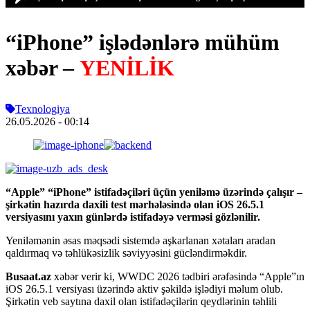
“iPhone” işlədənlərə mühüm
xəbər –
YENİLİK
Texnologiya
26.05.2026
- 00:14
“Apple” “iPhone” istifadəçiləri üçün yeniləmə üzərində çalışır –
şirkətin hazırda daxili test mərhələsində olan iOS 26.5.1
versiyasını yaxın günlərdə istifadəyə verməsi gözlənilir.
Yeniləmənin əsas məqsədi sistemdə aşkarlanan xətaları aradan
qaldırmaq və təhlükəsizlik səviyyəsini gücləndirməkdir.
Busaat.az
xəbər verir ki, WWDC 2026 tədbiri ərəfəsində “Apple”ın
iOS 26.5.1 versiyası üzərində aktiv şəkildə işlədiyi məlum olub.
Şirkətin veb saytına daxil olan istifadəçilərin qeydlərinin təhlili