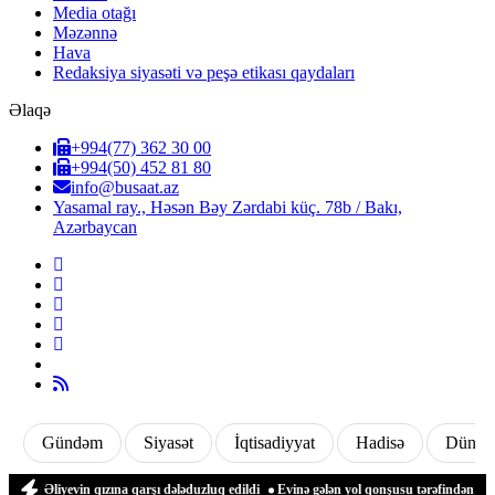
Media otağı
Məzənnə
Hava
Redaksiya siyasəti və peşə etikası qaydaları
Əlaqə
+994(77) 362 30 00
+994(50) 452 81 80
info@busaat.az
Yasamal ray., Həsən Bəy Zərdabi küç. 78b / Bakı,
Azərbaycan
Gündəm
Siyasət
İqtisadiyyat
Hadisə
Dünya
 Əliyevin qızına qarşı dələduzluq edildi
Evinə gələn yol qonşusu tərəfindən zəbt e