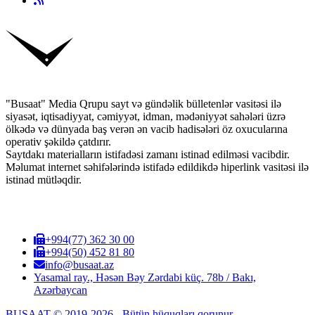
"Busaat" Media Qrupu sayt və gündəlik bülletenlər vasitəsi ilə
siyasət, iqtisadiyyat, cəmiyyət, idman, mədəniyyət sahələri üzrə
ölkədə və dünyada baş verən ən vacib hadisələri öz oxucularına
operativ şəkildə çatdırır.
Saytdakı materialların istifadəsi zamanı istinad edilməsi vacibdir.
Məlumat internet səhifələrində istifadə edildikdə hiperlink vasitəsi ilə
istinad mütləqdir.
+994(77) 362 30 00
+994(50) 452 81 80
info@busaat.az
Yasamal ray., Həsən Bəy Zərdabi küç. 78b / Bakı,
Azərbaycan
BUSAAT © 2019-2026 - Bütün hüquqları qorunur.