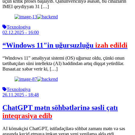
üçün kritik proses başlayıb. Qanunvericiliyə əsasən, bu cihazların
IMEI qeydiyyatı 31 […]
Texnologiya
02.12.2025
- 16:00
“Windows 11″in uğursuzluğu
izah edildi
“Windows 11” əməliyyat sistemi (OS) uğursuz oldu, çünki onun
tərtibatçıları süni intellektə (AI) həddindən artıq diqqət yetirdilər.
Busaat.az xəbər verir ki, […]
Texnologiya
26.11.2025
- 18:48
ChatGPT mətn söhbətlərinə səsli çatı
inteqrasiya edib
AI köməkçisi ChatGPT, istifadəçilərə söhbət zamanı mətn və səs
arasında keçid etməyə imkan verən yeni yeniləmə əldə etdi.