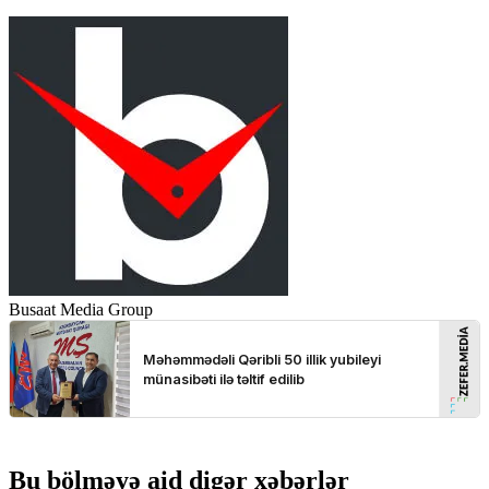
Busaat Media Group
Bu bölməyə aid digər xəbərlər