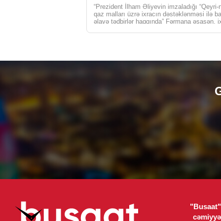
“Prezident İlham Əliyevin imzaladığı “Qeyri-n
qaz malları üzrə ixracın dəstəklənməsi ilə ba
əlavə tədbirlər haqqında” Fərmana əsasən, i
rəsmiləşdirilmə xərclərinə görə […]
G
"Busaat" 
cəmiyyə