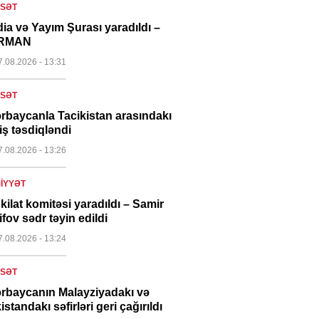
ASƏT
ia və Yayım Şurası yaradıldı –
RMAN
7.08.2026
- 13:31
ASƏT
rbaycanla Tacikistan arasındakı
iş təsdiqləndi
7.08.2026
- 13:26
IYYƏT
kilat komitəsi yaradıldı – Samir
ifov sədr təyin edildi
7.08.2026
- 13:24
ASƏT
rbaycanın Malayziyadakı və
istandakı səfirləri geri çağırıldı