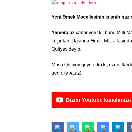
Yeni Əmək Məcəlləsinin işlənib haz
Yeniera.az
xəbər verir ki, bunu Milli 
keçirilən iclasında Əmək Məcəlləsində
Quliyev deyib.
Musa Quliyev qeyd edib ki, uzun illərd
gedir. (apa.az)
Bizim Youtube kanalımıza