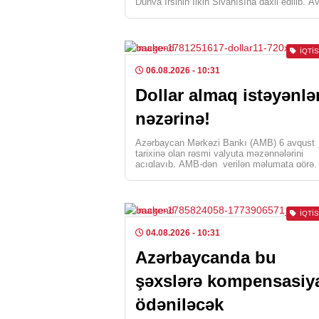
Dünya İrsinin İlkin Siyahısına daxil edilib. A
Vilayət Mədəniyyət və […]
İQTI
06.08.2026
- 10:31
Dollar almaq istəyənlə
nəzərinə!
Azərbaycan Mərkəzi Bankı (AMB) 6 avqust
tarixinə olan rəsmi valyuta məzənnələrini
açıqlayıb. AMB-dən verilən məlumata görə
dollarının manata qarşı rəsmi […]
İQTI
04.08.2026
- 10:31
Azərbaycanda bu
şəxslərə kompensasiy
ödəniləcək