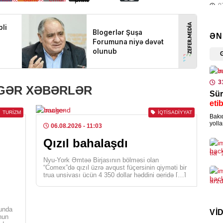
0
SER
ƏN
Nem
0
MED
3
IGƏR XƏBƏRLƏR
Sür
Jur
eti
ödə
TURIZM
İQTISADIYYAT
Bakıd
0
yolla
06.08.2026
- 11:03
ya t
Qızıl bahalaşdı
HAD
Zər
Nyu-York Əmtəə Birjasının bölməsi olan
şəx
“Comex”də qızıl üzrə avqust füçersinin qiyməti bir
trua unsiyası üçün 4 350 dollar həddini geridə […]
0
HAD
nunda
VI
nun
Ürə