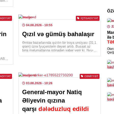
ydın
old
qo
ÖZ
02
0
La
SADIYYAT
İQTISADIYYAT
me
04.08.2026
- 10:55
2
KRI
Mas
rin
Qızıl və gümüş bahalaşır
pl
Cin
ilə
sax
TƏ
Əmtəə bazarlarında qızılın bir troya unsiyası (31,1
qram) üzrə fyuçerslərin dəyəri artıb. Busaat.az
0
Ötən 
birja məlumatlarına istinadən xəbər verir ki, Nyu-
Qarğ
Yorkun […]
Əziz
, ABŞ
ELM
Kol
nəz
SADIYYAT
CƏMIYYƏT
0
03.08.2026
- 10:26
SOS
General-mayor Natiq
Evl
a
Əliyevin qızına
gəl
qarşı
dələduzluq edildi
ara