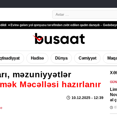
Search…
inə gələn yol qonşusu tərəfindən zəbt edilən qadın danışdı – Gədəbəydən ŞİK
İqtisadiyyat
Hadisə
Dünya
Cəmiyyət
Maqa
arı, məzuniyyətlər
XƏ
mək Məcəlləsi hazırlanır
GÜ
Lim
Nov
10.12.2025
- 12:39
əl 
0