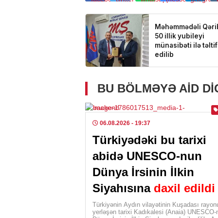
BU BÖLMƏYƏ AID D
06.08.2026
- 19:37
Türkiyədəki bu tarixi
abidə UNESCO-nun
Dünya İrsinin İlkin
Siyahısına
daxil edildi
Türkiyənin Aydın vilayətinin Kuşadası rayo
yerləşən tarixi Kadıkalesi (Anaia) UNESCO-