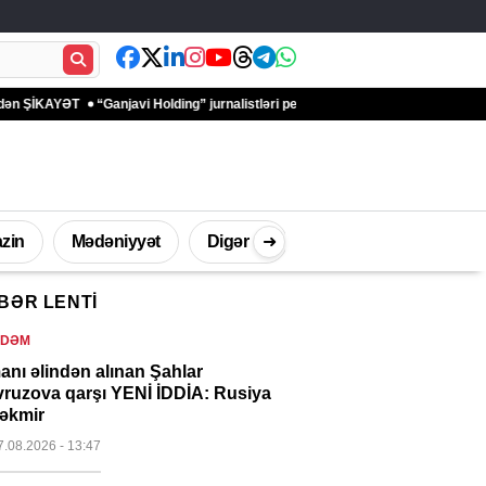
AYƏT
“Ganjavi Holding” jurnalistləri peşə bayramı münasibətilə təbrik edib –
zin
Mədəniyyət
Digər
➜
BƏR LENTI
İdman
Müsahibə
Texnologi
NDƏM
anı əlindən alınan Şahlar
ruzova qarşı YENİ İDDİA: Rusiya
çəkmir
7.08.2026
- 13:47