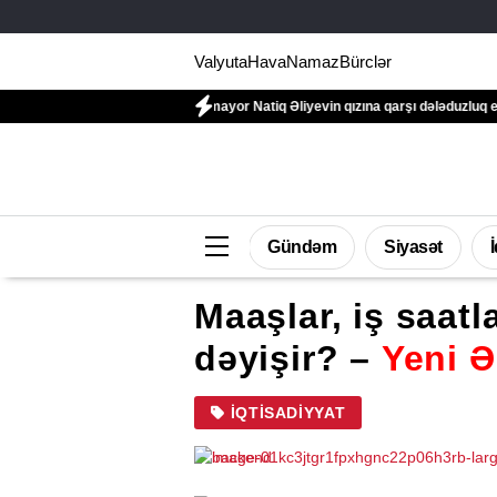
Valyuta
Hava
Namaz
Bürclər
 daxil edildi
General-mayor Natiq Əliyevin qızına qarşı dələduzluq edildi
Ev
Gündəm
Siyasət
Maaşlar, iş saatl
dəyişir? –
Yeni Ə
İQTISADIYYAT