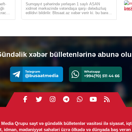
0
eft-
Sumqayıt şəhərində yerləşən 1 saylı ASAN
ğlı
xidmət mərkəzində vətəndaşa qarşı dələduzluq
xrac
edildiyi bildirilir. Bbsaat.az xəbər verir ki, bu barədə
CƏM
Medialive.az-a […]
Müq
ödə
mü
0
ündəlik xəbər bülletenlərinə abunə ol
XARI
Azə
Erm
gön
0
TUR
Tür
nun
Siy
Media Qrupu sayt və gündəlik bülletenlər vasitəsi ilə siyasət, iqt
0
t, idman, mədəniyyət sahələri üzrə ölkədə və dünyada baş verən 