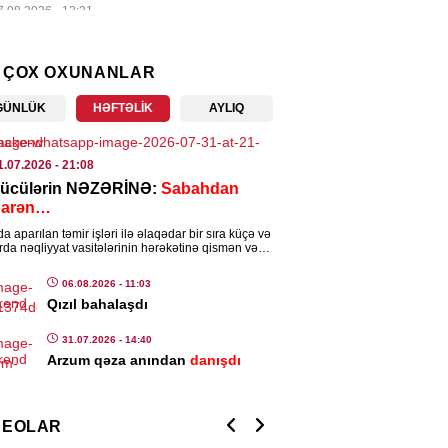
7.08.2026
- 13:21
ENCAM
 ÇOX OXUNANLAR
ət Nağdəliyev səfir təyin edildi
GÜNLÜK
HƏFTƏLIK
AYLIQ
7.08.2026
- 13:19
IA
1.07.2026
- 21:08
ücülərin NƏZƏRİNƏ:
Sabahdan
nalist vəsiqəsinə görə 20 manatlıq
barən…
niş ləğv edildi
a aparılan təmir işləri ilə əlaqədar bir sıra küçə və
7.08.2026
- 13:16
rda nəqliyyat vasitələrinin hərəkətinə qismən və
am məhdudiyyət tətbiq […]
06.08.2026
- 11:03
ISƏ
Qızıl bahalaşdı
dabda qəsdən yanğın törədən
s tutuldu
31.07.2026
- 14:40
Arzum qəza anından
danışdı
7.08.2026
- 11:17
ISƏ
DEOLAR
k üçün ən faydalı məşq məlum