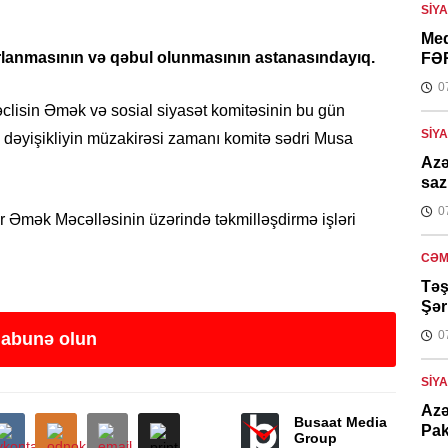
SIY
Med
ırlanmasının və qəbul olunmasının astanasındayıq.
FƏ
0
Məclisin Əmək və sosial siyasət komitəsinin bu gün
SIY
 dəyişikliyin müzakirəsi zamanı komitə sədri Musa
Azə
saz
0
ir Əmək Məcəlləsinin üzərində təkmilləşdirmə işləri
CƏM
Təş
Şər
0
 abunə olun
SIY
Azə
Busaat Media
Pak
Group