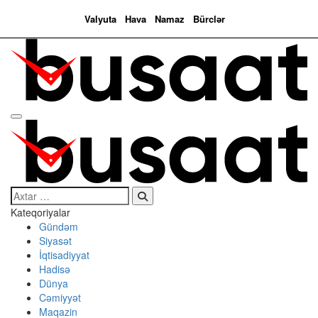
Valyuta
Hava
Namaz
Bürclər
Search…
Kateqoriyalar
Gündəm
Siyasət
İqtisadiyyat
Hadisə
Dünya
Cəmiyyət
Maqazin