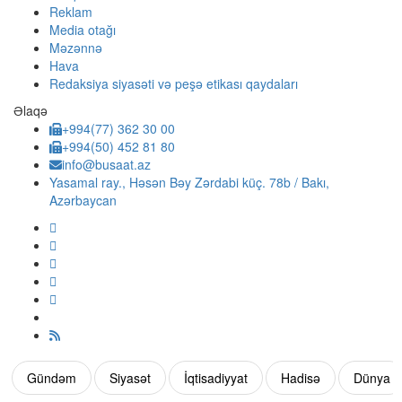
Reklam
Media otağı
Məzənnə
Hava
Redaksiya siyasəti və peşə etikası qaydaları
Əlaqə
+994(77) 362 30 00
+994(50) 452 81 80
info@busaat.az
Yasamal ray., Həsən Bəy Zərdabi küç. 78b / Bakı,
Azərbaycan
Gündəm
Siyasət
İqtisadiyyat
Hadisə
Dünya