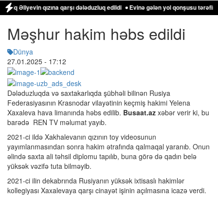
Əliyevin qızına qarşı dələduzluq edildi
Evinə gələn yol qonşusu tərəfindən z
Məşhur hakim həbs edildi
Dünya
27.01.2025
- 17:12
Dələduzluqda və saxtakarlıqda şübhəli bilinən Rusiya
Federasiyasının Krasnodar vilayətinin keçmiş hakimi Yelena
Xaxaleva hava limanında həbs edilib.
Busaat.az
xəbər verir ki, bu
barədə REN TV məlumat yayıb.
2021-ci ildə Xakhalevanın qızının toy videosunun
yayımlanmasından sonra hakim ətrafında qalmaqal yaranıb. Onun
əlində saxta ali təhsil diplomu tapılıb, buna görə də qadın belə
yüksək vəzifə tuta bilməyib.
2021-ci ilin dekabrında Rusiyanın yüksək ixtisaslı hakimlər
kollegiyası Xaxalevaya qarşı cinayət işinin açılmasına icazə verdi.