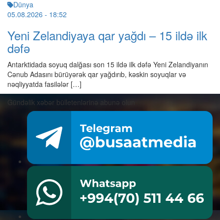
Dünya
05.08.2026
- 18:52
Yeni Zelandiyaya qar yağdı – 15 ildə ilk
dəfə
Antarktidada soyuq dalğası son 15 ildə ilk dəfə Yeni Zelandiyanın
Cənub Adasını bürüyərək qar yağdırıb, kəskin soyuqlar və
nəqliyyatda fasilələr […]
Gündəlik xəbər bülletenlərinə abunə olun