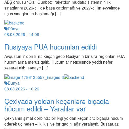
ABŞ ordusu “Qızıl Günbəz” raketdən müdafiə sisteminin ilk
sınaqlarını 2026-cı ildə başa çatdırmağı və 2027-ci ilin əvvəlində
uçuş sınaqlarına başlamağı […]
Dünya
08.08.2026
- 14:08
Rusiyaya PUA hücumları edildi
Avqustun 7-dən 8-nə keçən gecə Rusiyanın bir sıra regionları PUA
hücumlarına məruz qalıb. Hücumlar nəticəsində yeddi nəfər
xəsarət alıb, sənaye […]
Dünya
08.08.2026
- 10:26
Çexiyada yoldan keçənlərə bıçaqla
hücum edildi – Yaralılar var
Çexiyanın şimal-qərbində bir kişi yoldan keçənlərə bıçaqla hücum
edərək üç nəfəri – iki kişi və bir qadını ağır yaralayıb. Busaat.az