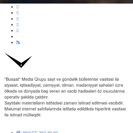
"Busaat" Media Qrupu sayt və gündəlik bülletenlər vasitəsi ilə
siyasət, iqtisadiyyat, cəmiyyət, idman, mədəniyyət sahələri üzrə
ölkədə və dünyada baş verən ən vacib hadisələri öz oxucularına
operativ şəkildə çatdırır.
Saytdakı materialların istifadəsi zamanı istinad edilməsi vacibdir.
Məlumat internet səhifələrində istifadə edildikdə hiperlink vasitəsi
ilə istinad mütləqdir.
+994(77) 362 30 00