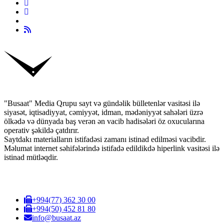
"Busaat" Media Qrupu sayt və gündəlik bülletenlər vasitəsi ilə
siyasət, iqtisadiyyat, cəmiyyət, idman, mədəniyyət sahələri üzrə
ölkədə və dünyada baş verən ən vacib hadisələri öz oxucularına
operativ şəkildə çatdırır.
Saytdakı materialların istifadəsi zamanı istinad edilməsi vacibdir.
Məlumat internet səhifələrində istifadə edildikdə hiperlink vasitəsi ilə
istinad mütləqdir.
+994(77) 362 30 00
+994(50) 452 81 80
info@busaat.az