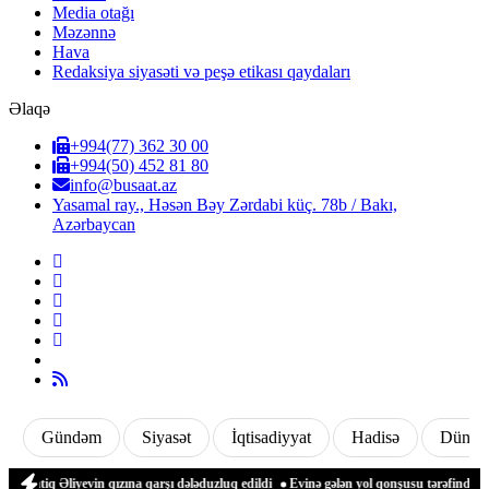
Media otağı
Məzənnə
Hava
Redaksiya siyasəti və peşə etikası qaydaları
Əlaqə
+994(77) 362 30 00
+994(50) 452 81 80
info@busaat.az
Yasamal ray., Həsən Bəy Zərdabi küç. 78b / Bakı,
Azərbaycan
Gündəm
Siyasət
İqtisadiyyat
Hadisə
Dünya
q Əliyevin qızına qarşı dələduzluq edildi
Evinə gələn yol qonşusu tərəfindən zəbt 