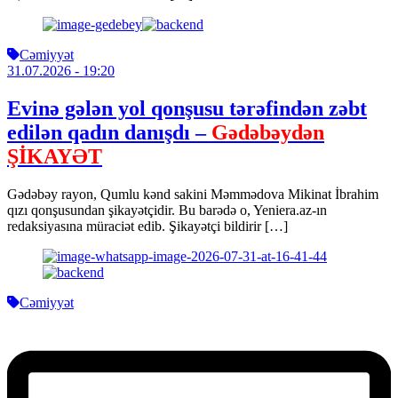
Cəmiyyət
31.07.2026
- 19:20
Evinə gələn yol qonşusu tərəfindən zəbt
edilən qadın danışdı –
Gədəbəydən
ŞİKAYƏT
Gədəbəy rayon, Qumlu kənd sakini Məmmədova Mikinat İbrahim
qızı qonşusundan şikayətçidir. Bu barədə o, Yeniera.az-ın
redaksiyasına müraciət edib. Şikayətçi bildirir […]
Cəmiyyət