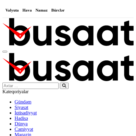
Valyuta
Hava
Namaz
Bürclər
Search…
Kateqoriyalar
Gündəm
Siyasət
İqtisadiyyat
Hadisə
Dünya
Cəmiyyət
Maqazin