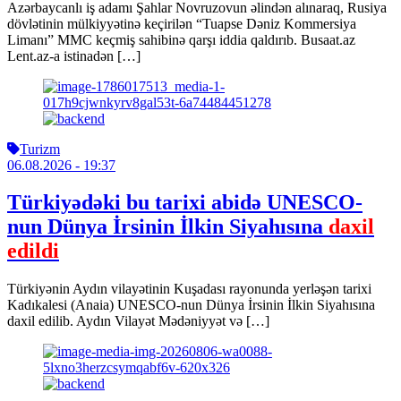
Azərbaycanlı iş adamı Şahlar Novruzovun əlindən alınaraq, Rusiya
dövlətinin mülkiyyətinə keçirilən “Tuapse Dəniz Kommersiya
Limanı” MMC keçmiş sahibinə qarşı iddia qaldırıb. Busaat.az
Lent.az-a istinadən […]
Turizm
06.08.2026
- 19:37
Türkiyədəki bu tarixi abidə UNESCO-
nun Dünya İrsinin İlkin Siyahısına
daxil
edildi
Türkiyənin Aydın vilayətinin Kuşadası rayonunda yerləşən tarixi
Kadıkalesi (Anaia) UNESCO-nun Dünya İrsinin İlkin Siyahısına
daxil edilib. Aydın Vilayət Mədəniyyət və […]