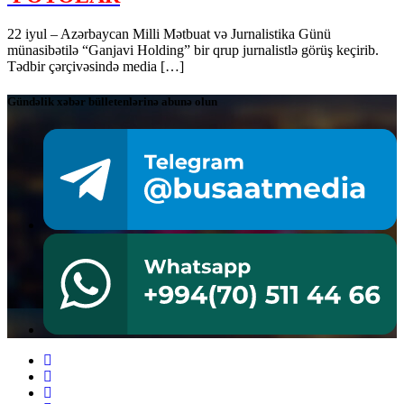
22 iyul – Azərbaycan Milli Mətbuat və Jurnalistika Günü
münasibətilə “Ganjavi Holding” bir qrup jurnalistlə görüş keçirib.
Tədbir çərçivəsində media […]
Gündəlik xəbər bülletenlərinə abunə olun