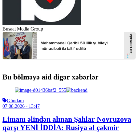
Busaat Media Group
Bu bölməyə aid digər xəbərlər
Gündəm
07.08.2026
- 13:47
Limanı əlindən alınan Şahlar Novruzova
qarşı YENİ İDDİA: Rusiya əl çəkmir