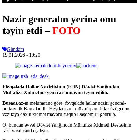
Nazir generalın yerinə onu
təyin etdi –
FOTO
Gündəm
19.01.2026
- 10:20
Fövqəladə Hallar Nazirliyinin (FHN) Dövlət Yanğından
Mühafizə Xidmətinə yeni rəis müavini təyin edilib.
Busaat.az
-ın məlumatına görə, fövqəladə hallar naziri general-
polkovnik Kəmaləddin Heydərovun müvafiq əmri ilə sözügedən
vəzifəyə daxili xidmət mayoru Yaqub Daşdəmirli gətirilib.
O, bundan əvvəl Dövlət Yanğından Mühafizə Xidməti Dəstəsinin
rəisi vəzifəsində çalışıb.