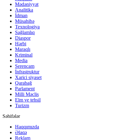
Mədəniyyət
Analitika
İdman
Müsahibə
Texnologiya
Sağlamlıq
Diaspor
Hərbi
Maraqlı
Kriminal
Media
Serencam
İnfrastruktur
Xarici siyaset
Qarabağ
Parlament
Milli Məclis
Elm ve tehsil
Turizm
Səhifələr
Haqqımızda
Əlaqə
Reklam