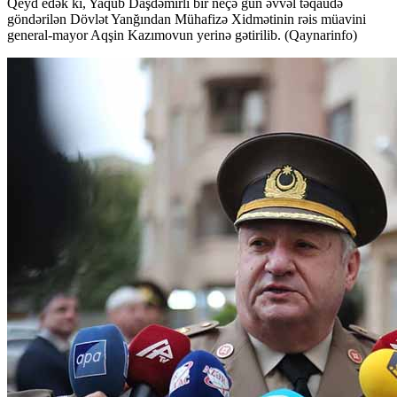
Qeyd edək ki, Yaqub Daşdəmirli bir neçə gün əvvəl təqaüdə
göndərilən Dövlət Yanğından Mühafizə Xidmətinin rəis müavini
general-mayor Aqşin Kazımovun yerinə gətirilib. (Qaynarinfo)