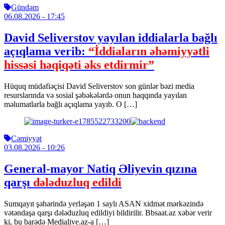
Gündəm
06.08.2026
- 17:45
David Seliverstov yayılan iddialarla bağlı
açıqlama verib:
“İddiaların əhəmiyyətli
hissəsi həqiqəti əks etdirmir”
Hüquq müdafiəçisi David Seliverstov son günlər bəzi media
resurslarında və sosial şəbəkələrdə onun haqqında yayılan
məlumatlarla bağlı açıqlama yayıb. O […]
Cəmiyyət
03.08.2026
- 10:26
General-mayor Natiq Əliyevin qızına
qarşı
dələduzluq edildi
Sumqayıt şəhərində yerləşən 1 saylı ASAN xidmət mərkəzində
vətəndaşa qarşı dələduzluq edildiyi bildirilir. Bbsaat.az xəbər verir
ki, bu barədə Medialive.az-a […]