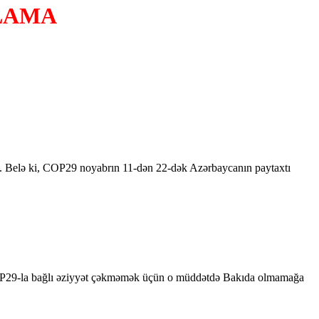
LAMA
ək. Belə ki, COP29 noyabrın 11-dən 22-dək Azərbaycanın paytaxtı
 COP29-la bağlı əziyyət çəkməmək üçün o müddətdə Bakıda olmamağa
.