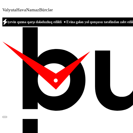
Valyuta
Hava
Namaz
Bürclər
na qarşı dələduzluq edildi
Evinə gələn yol qonşusu tərəfindən zəbt edilən qadın d