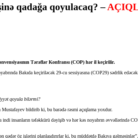
şinə qadağa qoyulacaq? –
AÇIQ
nvensiyasının Tərəflər Konfransı (COP) hər il keçirilir.
noyabrında Bakıda keçiriləcək 29-cu sessiyasına (COP29) sədrlik edəc
yyət qoyula bilərmi?
n Mustafayev bildirib ki, bu barədə rəsmi açıqlama yoxdur.
a indi insanların təfəkkürü dəyişib və hər kəs noyabrın əvvəllərində
qədər öz işlərini planlaşdırırlar ki, bu müddətdə Bakıya gəlməsinlər”