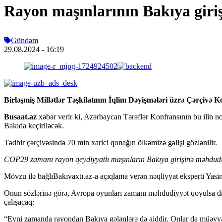
Rayon maşınlarının Bakıya giri
Gündəm
29.08.2024
- 16:19
Birləşmiş Millətlər Təşkilatının İqlim Dəyişmələri üzrə Çərçivə Ko
Busaat.az
xəbər verir ki, Azərbaycan Tərəflər Konfransının bu ilin 
Bakıda keçiriləcək.
Tədbir çərçivəsində 70 min xarici qonağın ölkəmizə gəlişi gözlənilir.
COP29 zamanı rayon qeydiyyatlı maşınların Bakıya girişinə məhdudi
Mövzu ilə bağlıBakıvaxtı.az-a açıqlama verən nəqliyyat eksperti Yasi
Onun sözlərinə görə, Avropa oyunları zamanı məhdudiyyət qoyulsa d
çalışacaq:
“Eyni zamanda rayondan Bakıya gələnlərə də aiddir. Onlar da müəyyən 