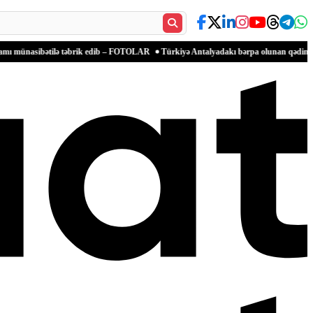
tilə təbrik edib – FOTOLAR
Türkiyə Antalyadakı bərpa olunan qədim məkanlarla məd