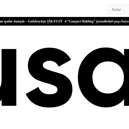
Search…
anışdı – Gədəbəydən ŞİKAYƏT
“Ganjavi Holding” jurnalistləri peşə bayramı münasibə