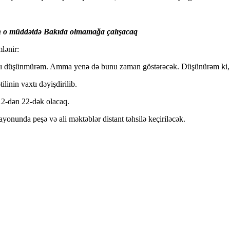
n o müddətdə Bakıda olmamağa çalışacaq
lənir:
ı düşünmürəm. Amma yenə də bunu zaman göstərəcək. Düşünürəm ki, bel
inin vaxtı dəyişdirilib.
 12-dən 22-dək olacaq.
nunda peşə və ali məktəblər distant təhsilə keçiriləcək.