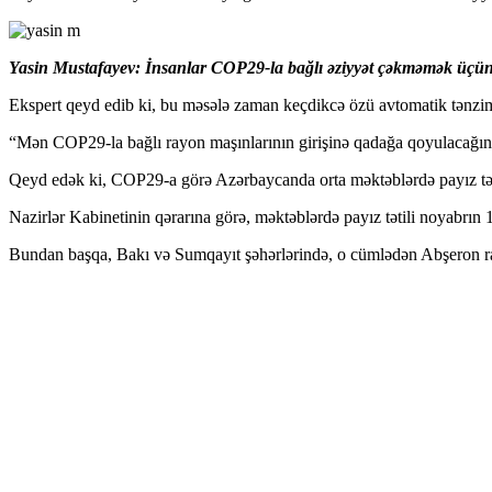
Yasin Mustafayev: İnsanlar COP29-la bağlı əziyyət çəkməmək üçü
Ekspert qeyd edib ki, bu məsələ zaman keçdikcə özü avtomatik tənzim
“Mən COP29-la bağlı rayon maşınlarının girişinə qadağa qoyulacağın
Qeyd edək ki, COP29-a görə Azərbaycanda orta məktəblərdə payız tətil
Nazirlər Kabinetinin qərarına görə, məktəblərdə payız tətili noyabrın
Bundan başqa, Bakı və Sumqayıt şəhərlərində, o cümlədən Abşeron rayo