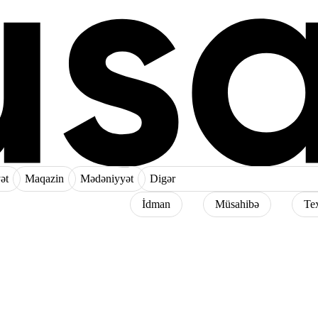
ət
Maqazin
Mədəniyyət
Digər
İdman
Müsahibə
Te