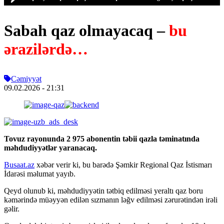
Sabah qaz olmayacaq –
bu
ərazilərdə…
Cəmiyyət
09.02.2026
- 21:31
Tovuz rayonunda 2 975 abonentin təbii qazla təminatında
məhdudiyyətlər yaranacaq.
Busaat.az
xəbər verir ki, bu barədə Şəmkir Regional Qaz İstismarı
İdarəsi məlumat yayıb.
Qeyd olunub ki, məhdudiyyətin tətbiq edilməsi yeraltı qaz boru
kəmərində müəyyən edilən sızmanın ləğv edilməsi zərurətindən irəli
gəlir.