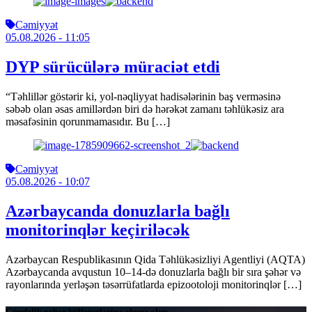
Cəmiyyət
05.08.2026
- 11:05
DYP sürücülərə müraciət etdi
“Təhlillər göstərir ki, yol-nəqliyyat hadisələrinin baş verməsinə
səbəb olan əsas amillərdən biri də hərəkət zamanı təhlükəsiz ara
məsafəsinin qorunmamasıdır. Bu […]
Cəmiyyət
05.08.2026
- 10:07
Azərbaycanda donuzlarla bağlı
monitorinqlər keçiriləcək
Azərbaycan Respublikasının Qida Təhlükəsizliyi Agentliyi (AQTA)
Azərbaycanda avqustun 10–14-də donuzlarla bağlı bir sıra şəhər və
rayonlarında yerləşən təsərrüfatlarda epizootoloji monitorinqlər […]
Gündəlik xəbər bülletenlərinə abunə olun