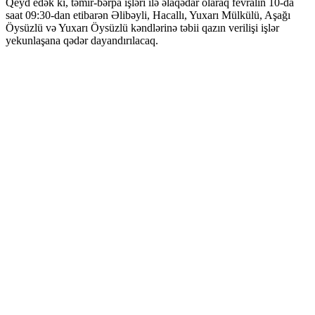
Qeyd edək ki, təmir-bərpa işləri ilə əlaqədar olaraq fevralın 10-da
saat 09:30-dan etibarən Əlibəyli, Hacallı, Yuxarı Mülkülü, Aşağı
Öysüzlü və Yuxarı Öysüzlü kəndlərinə təbii qazın verilişi işlər
yekunlaşana qədər dayandırılacaq.