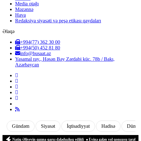
Media otağı
Məzənnə
Hava
Redaksiya siyasəti və peşə etikası qaydaları
Əlaqə
+994(77) 362 30 00
+994(50) 452 81 80
info@busaat.az
Yasamal ray., Həsən Bəy Zərdabi küç. 78b / Bakı,
Azərbaycan
Gündəm
Siyasət
İqtisadiyyat
Hadisə
Dünya
Natiq Əliyevin qızına qarşı dələduzluq edildi
Evinə gələn yol qonşusu tərəfindən z