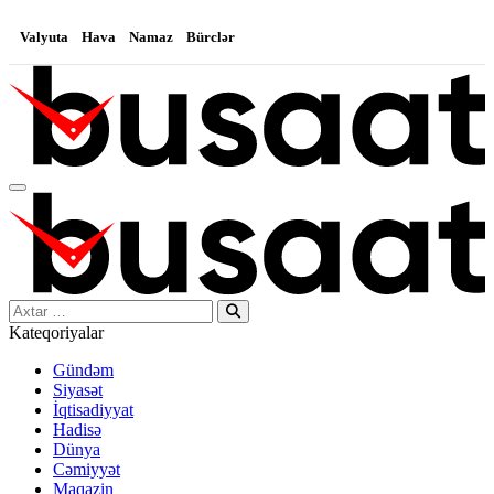
Valyuta
Hava
Namaz
Bürclər
Search…
Kateqoriyalar
Gündəm
Siyasət
İqtisadiyyat
Hadisə
Dünya
Cəmiyyət
Maqazin