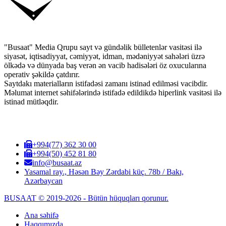
"Busaat" Media Qrupu sayt və gündəlik bülletenlər vasitəsi ilə
siyasət, iqtisadiyyat, cəmiyyət, idman, mədəniyyət sahələri üzrə
ölkədə və dünyada baş verən ən vacib hadisələri öz oxucularına
operativ şəkildə çatdırır.
Saytdakı materialların istifadəsi zamanı istinad edilməsi vacibdir.
Məlumat internet səhifələrində istifadə edildikdə hiperlink vasitəsi ilə
istinad mütləqdir.
+994(77) 362 30 00
+994(50) 452 81 80
info@busaat.az
Yasamal ray., Həsən Bəy Zərdabi küç. 78b / Bakı,
Azərbaycan
BUSAAT © 2019-2026 - Bütün hüquqları qorunur.
Ana səhifə
Haqqımızda