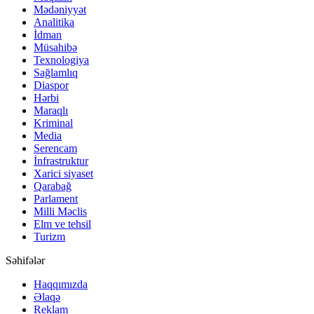
Mədəniyyət
Analitika
İdman
Müsahibə
Texnologiya
Sağlamlıq
Diaspor
Hərbi
Maraqlı
Kriminal
Media
Serencam
İnfrastruktur
Xarici siyaset
Qarabağ
Parlament
Milli Məclis
Elm ve tehsil
Turizm
Səhifələr
Haqqımızda
Əlaqə
Reklam