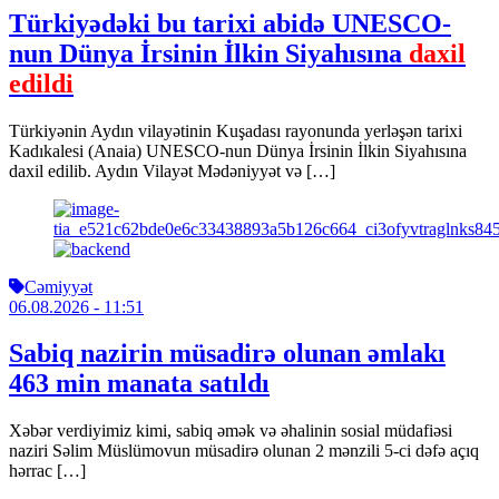
Türkiyədəki bu tarixi abidə UNESCO-
nun Dünya İrsinin İlkin Siyahısına
daxil
edildi
Türkiyənin Aydın vilayətinin Kuşadası rayonunda yerləşən tarixi
Kadıkalesi (Anaia) UNESCO-nun Dünya İrsinin İlkin Siyahısına
daxil edilib. Aydın Vilayət Mədəniyyət və […]
Cəmiyyət
06.08.2026
- 11:51
Sabiq nazirin müsadirə olunan əmlakı
463 min manata satıldı
Xəbər verdiyimiz kimi, sabiq əmək və əhalinin sosial müdafiəsi
naziri Səlim Müslümovun müsadirə olunan 2 mənzili 5-ci dəfə açıq
hərrac […]