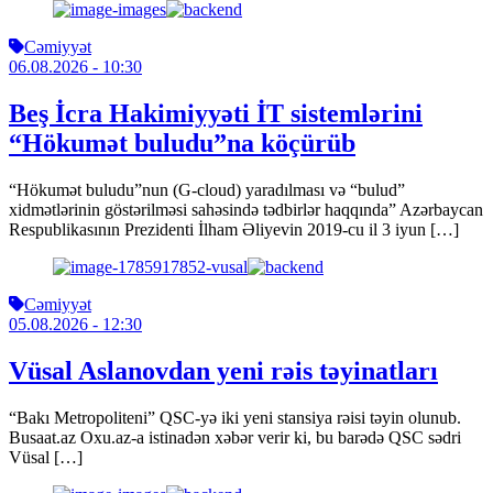
Cəmiyyət
06.08.2026
- 10:30
Beş İcra Hakimiyyəti İT sistemlərini
“Hökumət buludu”na köçürüb
“Hökumət buludu”nun (G-cloud) yaradılması və “bulud”
xidmətlərinin göstərilməsi sahəsində tədbirlər haqqında” Azərbaycan
Respublikasının Prezidenti İlham Əliyevin 2019-cu il 3 iyun […]
Cəmiyyət
05.08.2026
- 12:30
Vüsal Aslanovdan yeni rəis təyinatları
“Bakı Metropoliteni” QSC-yə iki yeni stansiya rəisi təyin olunub.
Busaat.az Oxu.az-a istinadən xəbər verir ki, bu barədə QSC sədri
Vüsal […]