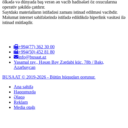
ölkədə və dünyada baş verən ən vacib hadisələri öz oxucularına
operativ şəkildə çatdırır.
Saytdakı materialların istifadəsi zamanı istinad edilməsi vacibdir.
Məlumat internet səhifələrində istifadə edildikdə hiperlink vasitəsi ilə
istinad mütləqdir.
+994(77) 362 30 00
+994(50) 452 81 80
info@busaat.az
Yasamal ray., Həsən Bəy Zərdabi küç. 78b / Bakı,
Azərbaycan
BUSAAT © 2019-2026 - Bütün hüquqları qorunur.
Ana səhifə
Haqqımızda
Əlaqə
Reklam
Media otağı