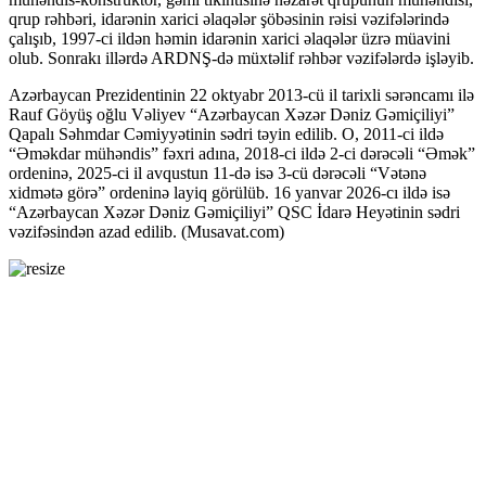
qrup rəhbəri, idarənin xarici əlaqələr şöbəsinin rəisi vəzifələrində
çalışıb, 1997-ci ildən həmin idarənin xarici əlaqələr üzrə müavini
olub. Sonrakı illərdə ARDNŞ-də müxtəlif rəhbər vəzifələrdə işləyib.
Azərbaycan Prezidentinin 22 oktyabr 2013-cü il tarixli sərəncamı ilə
Rauf Göyüş oğlu Vəliyev “Azərbaycan Xəzər Dəniz Gəmiçiliyi”
Qapalı Səhmdar Cəmiyyətinin sədri təyin edilib. O, 2011-ci ildə
“Əməkdar mühəndis” fəxri adına, 2018-ci ildə 2-ci dərəcəli “Əmək”
ordeninə, 2025-ci il avqustun 11-də isə 3-cü dərəcəli “Vətənə
xidmətə görə” ordeninə layiq görülüb. 16 yanvar 2026-cı ildə isə
“Azərbaycan Xəzər Dəniz Gəmiçiliyi” QSC İdarə Heyətinin sədri
vəzifəsindən azad edilib. (Musavat.com)