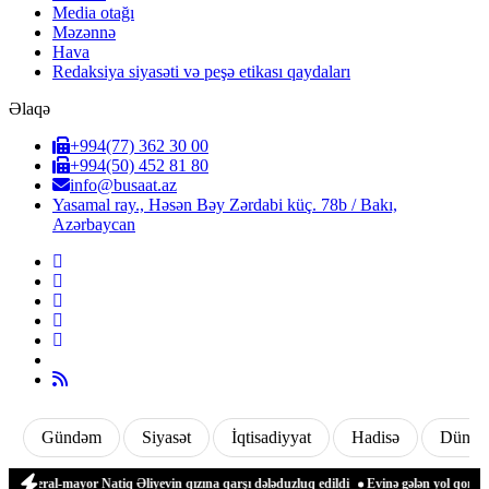
Media otağı
Məzənnə
Hava
Redaksiya siyasəti və peşə etikası qaydaları
Əlaqə
+994(77) 362 30 00
+994(50) 452 81 80
info@busaat.az
Yasamal ray., Həsən Bəy Zərdabi küç. 78b / Bakı,
Azərbaycan
Gündəm
Siyasət
İqtisadiyyat
Hadisə
Dünya
ral-mayor Natiq Əliyevin qızına qarşı dələduzluq edildi
Evinə gələn yol qonşusu tər