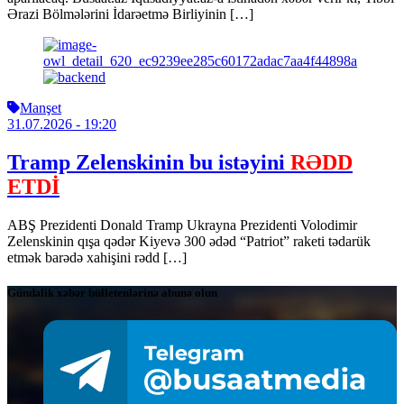
Ərazi Bölmələrini İdarəetmə Birliyinin […]
Manşet
31.07.2026
- 19:20
Tramp Zelenskinin bu istəyini
RƏDD
ETDİ
ABŞ Prezidenti Donald Tramp Ukrayna Prezidenti Volodimir
Zelenskinin qışa qədər Kiyevə 300 ədəd “Patriot” raketi tədarük
etmək barədə xahişini rədd […]
Gündəlik xəbər bülletenlərinə abunə olun