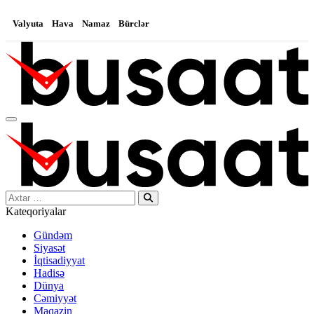
Valyuta
Hava
Namaz
Bürclər
Search…
Kateqoriyalar
Gündəm
Siyasət
İqtisadiyyat
Hadisə
Dünya
Cəmiyyət
Maqazin