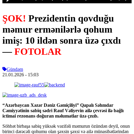
ŞOK!
Prezidentin qovduğu
məmur ermənilərlə qohum
imiş: 10 ildən sonra üzə çıxdı
—
FOTOLAR
Gündəm
21.01.2026
- 15:03
“Azərbaycan Xəzər Dəniz Gəmiçiliyi” Qapalı Səhmdar
Cəmiyyətinin sabiq sədri Rauf Vəliyevin ailə çevrəsi ilə bağlı
ictimai rezonans doğuran məlumatlar üzə çıxıb.
Söhbət birbaşa sabiq yüksək vəzifəli məmurun özündən deyil, onun
birinci dərəcəli qohumu olan şəxsin şəxsi və ailə münasibətlərindən