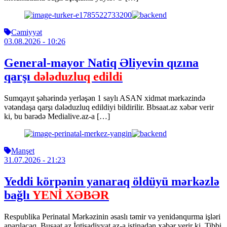
Cəmiyyət
03.08.2026
- 10:26
General-mayor Natiq Əliyevin qızına
qarşı
dələduzluq edildi
Sumqayıt şəhərində yerləşən 1 saylı ASAN xidmət mərkəzində
vətəndaşa qarşı dələduzluq edildiyi bildirilir. Bbsaat.az xəbər verir
ki, bu barədə Medialive.az-a […]
Manşet
31.07.2026
- 21:23
Yeddi körpənin yanaraq öldüyü mərkəzlə
bağlı
YENİ XƏBƏR
Respublika Perinatal Mərkəzinin əsaslı təmir və yenidənqurma işləri
aparılacaq. Busaat.az İqtisadiyyat.az-a istinadən xəbər verir ki, Tibbi