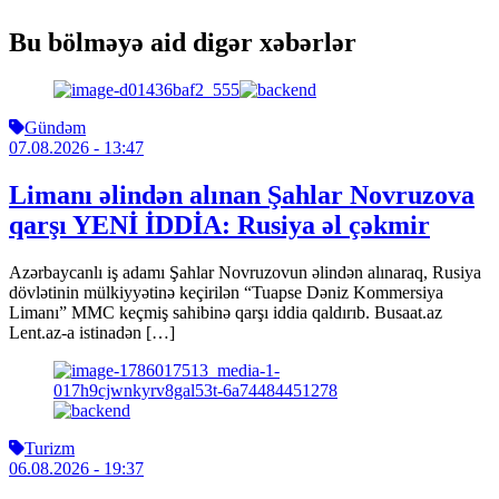
Bu bölməyə aid digər xəbərlər
Gündəm
07.08.2026
- 13:47
Limanı əlindən alınan Şahlar Novruzova
qarşı YENİ İDDİA: Rusiya əl çəkmir
Azərbaycanlı iş adamı Şahlar Novruzovun əlindən alınaraq, Rusiya
dövlətinin mülkiyyətinə keçirilən “Tuapse Dəniz Kommersiya
Limanı” MMC keçmiş sahibinə qarşı iddia qaldırıb. Busaat.az
Lent.az-a istinadən […]
Turizm
06.08.2026
- 19:37