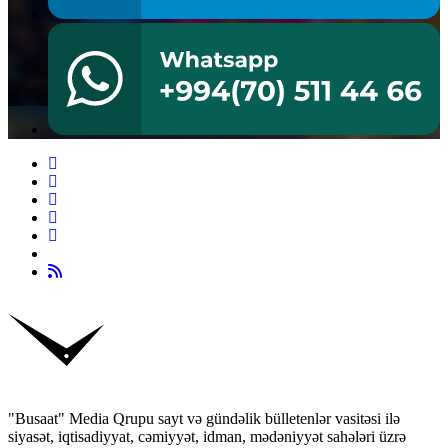
"Busaat" Media Qrupu sayt və gündəlik bülletenlər vasitəsi ilə
siyasət, iqtisadiyyat, cəmiyyət, idman, mədəniyyət sahələri üzrə