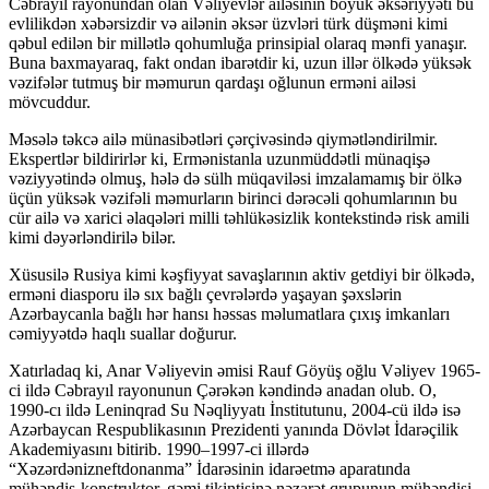
Cəbrayıl rayonundan olan Vəliyevlər ailəsinin böyük əksəriyyəti bu
evlilikdən xəbərsizdir və ailənin əksər üzvləri türk düşməni kimi
qəbul edilən bir millətlə qohumluğa prinsipial olaraq mənfi yanaşır.
Buna baxmayaraq, fakt ondan ibarətdir ki, uzun illər ölkədə yüksək
vəzifələr tutmuş bir məmurun qardaşı oğlunun erməni ailəsi
mövcuddur.
Məsələ təkcə ailə münasibətləri çərçivəsində qiymətləndirilmir.
Ekspertlər bildirirlər ki, Ermənistanla uzunmüddətli münaqişə
vəziyyətində olmuş, hələ də sülh müqaviləsi imzalamamış bir ölkə
üçün yüksək vəzifəli məmurların birinci dərəcəli qohumlarının bu
cür ailə və xarici əlaqələri milli təhlükəsizlik kontekstində risk amili
kimi dəyərləndirilə bilər.
Xüsusilə Rusiya kimi kəşfiyyat savaşlarının aktiv getdiyi bir ölkədə,
erməni diasporu ilə sıx bağlı çevrələrdə yaşayan şəxslərin
Azərbaycanla bağlı hər hansı həssas məlumatlara çıxış imkanları
cəmiyyətdə haqlı suallar doğurur.
Xatırladaq ki, Anar Vəliyevin əmisi Rauf Göyüş oğlu Vəliyev 1965-
ci ildə Cəbrayıl rayonunun Çərəkən kəndində anadan olub. O,
1990-cı ildə Leninqrad Su Nəqliyyatı İnstitutunu, 2004-cü ildə isə
Azərbaycan Respublikasının Prezidenti yanında Dövlət İdarəçilik
Akademiyasını bitirib. 1990–1997-ci illərdə
“Xəzərdənizneftdonanma” İdarəsinin idarəetmə aparatında
mühəndis-konstruktor, gəmi tikintisinə nəzarət qrupunun mühəndisi,