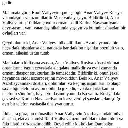
gedir.
Məlumata görə, Rauf Vəliyevin qardaşı oğlu Anar Vəliyev Rusiya
vətəndaşıdır və uzun illərdir Moskvada yaşayır. Bildirilir ki, Anar
Vəliyev artıq 10 ildən çoxdur erməni əsilli Karina Navasardyanla
qeyri-rəsmi, yəni vətəndaş nikahında yaşayır və bu münasibətdən bir
övladları var.
Qeyd olunur ki, Anar Vəliyev müxtəlif illərdə Azərbaycanda bir
neçə dəfə nişanlansa da, nəticədə hər dəfə bu nişanlar pozulub və o,
erməni ailəsini üstün tutub.
Mənbələrin iddiasına əsasən, Anar Vəliyev Rusiya xüsusi xidmət
orqanlarına yaxın çevrələrlə əlaqələrə malikdir və eyni zamanda
erməni diaspor strukturları ilə təmasdadır. Bildirilir ki, onun şəxsi
həyatında ciddi nəzarət rejimi mövcuddur. Belə ki, Anar Vəliyev
Azərbaycandakı dostları, qohumları və keçmiş nişanlıları ilə əlaqə
saxladığı telefonu avtomobilində gizlədir, evə daxil olarkən bu
telefonu söndürür, həyat yoldaşının yanında isə yalnız Rusiyadakı
çevrəsi və Karina Navasardyanın icazə verdiyi şəxslərlə danışdığı
ayrı bir telefon vasitəsilə ünsiyyət qurur.
İddialara görə, bu münasibət Anar Vəliyevin Azərbaycandakı nüvə
ailəsinə, eləcə də əmisi Rauf Vəliyevə uzun müddət məlum olub və
fakt illərdir ört-basdır edilib. Qeyd edilir ki, kökləri Qarabağın