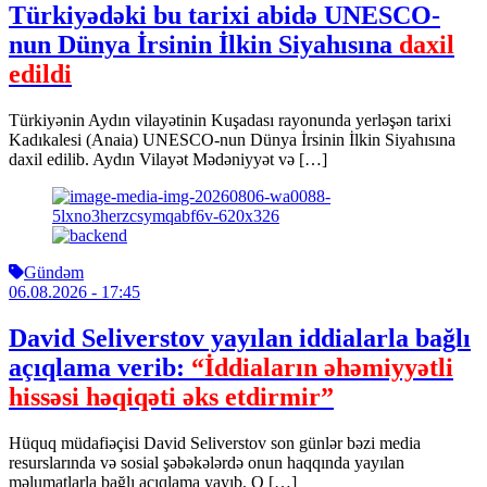
Türkiyədəki bu tarixi abidə UNESCO-
nun Dünya İrsinin İlkin Siyahısına
daxil
edildi
Türkiyənin Aydın vilayətinin Kuşadası rayonunda yerləşən tarixi
Kadıkalesi (Anaia) UNESCO-nun Dünya İrsinin İlkin Siyahısına
daxil edilib. Aydın Vilayət Mədəniyyət və […]
Gündəm
06.08.2026
- 17:45
David Seliverstov yayılan iddialarla bağlı
açıqlama verib:
“İddiaların əhəmiyyətli
hissəsi həqiqəti əks etdirmir”
Hüquq müdafiəçisi David Seliverstov son günlər bəzi media
resurslarında və sosial şəbəkələrdə onun haqqında yayılan
məlumatlarla bağlı açıqlama yayıb. O […]