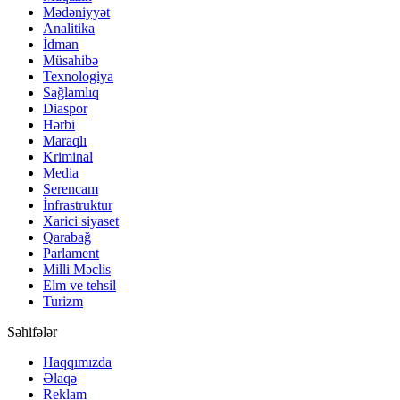
Mədəniyyət
Analitika
İdman
Müsahibə
Texnologiya
Sağlamlıq
Diaspor
Hərbi
Maraqlı
Kriminal
Media
Serencam
İnfrastruktur
Xarici siyaset
Qarabağ
Parlament
Milli Məclis
Elm ve tehsil
Turizm
Səhifələr
Haqqımızda
Əlaqə
Reklam