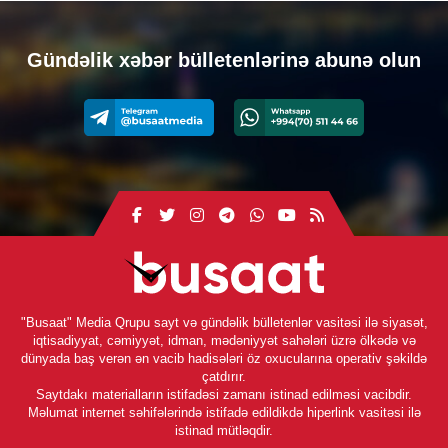
Gündəlik xəbər bülletenlərinə abunə olun
"Busaat" Media Qrupu sayt və gündəlik bülletenlər vasitəsi ilə siyasət,
iqtisadiyyat, cəmiyyət, idman, mədəniyyət sahələri üzrə ölkədə və
dünyada baş verən ən vacib hadisələri öz oxucularına operativ şəkildə
çatdırır.
Saytdakı materialların istifadəsi zamanı istinad edilməsi vacibdir.
Məlumat internet səhifələrində istifadə edildikdə hiperlink vasitəsi ilə
istinad mütləqdir.