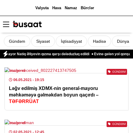
Valyuta
Hava
Namaz
Bürclər
Gündəm
Siyasət
İqtisadiyyat
Hadisə
Dünya
mayor Natiq Əliyevin qızına qarşı dələduzluq edildi
Evinə gələn yol qonşusu 
GÜNDƏM
06.05.2021
- 19:15
Ləğv edilmiş XDMX-nin general-mayoru
məhkəməyə gəlməkdən boyun qaçırdı –
TƏFƏRRÜAT
GÜNDƏM
02.05.2021
- 12:45