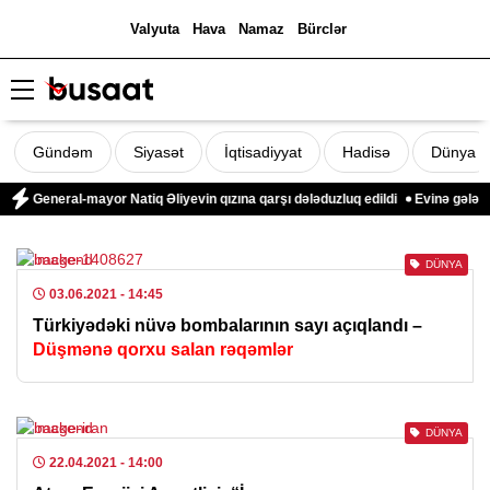
Valyuta
Hava
Namaz
Bürclər
Gündəm
Siyasət
İqtisadiyyat
Hadisə
Dünya
i
General-mayor Natiq Əliyevin qızına qarşı dələduzluq edildi
Evinə gələn y
DÜNYA
03.06.2021
- 14:45
Türkiyədəki nüvə bombalarının sayı açıqlandı –
Düşmənə qorxu salan rəqəmlər
DÜNYA
22.04.2021
- 14:00