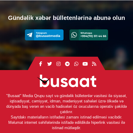
Gündəlik xəbər bülletenlərinə abunə olun
"Busaat" Media Qrupu sayt və gündəlik bülletenlər vasitəsi ilə siyasət,
iqtisadiyyat, cəmiyyət, idman, mədəniyyət sahələri üzrə ölkədə və
dünyada baş verən ən vacib hadisələri öz oxucularına operativ şəkildə
çatdırır.
Saytdakı materialların istifadəsi zamanı istinad edilməsi vacibdir.
Məlumat internet səhifələrində istifadə edildikdə hiperlink vasitəsi ilə
istinad mütləqdir.