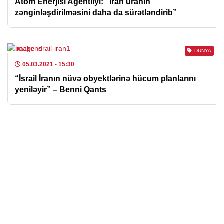
Atom Enerjisi Agentliyi: “İran uranın
zənginləşdirilməsini daha da sürətləndirib”
DÜNYA
05.03.2021
- 15:30
“İsrail İranın nüvə obyektlərinə hücum planlarını
yeniləyir” – Benni Qants