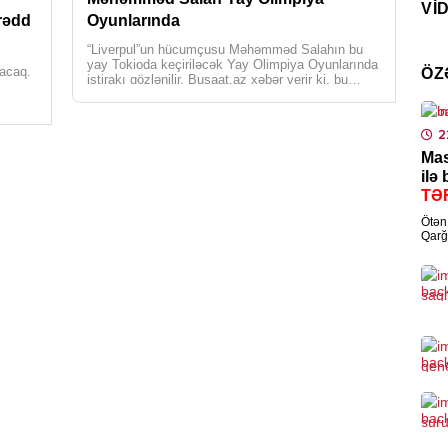
VI
Yar
 rədd
Oyunlarında
0
“Liverpul”un hücumçusu Məhəmməd Salahın bu
yay Tokioda keçiriləcək Yay Olimpiya Oyunlarında
lacaq.
ÖZ
0
iştirakı gözlənilir. Busaat.az xəbər verir ki, bu
İQT
barədə Misirin […]
Lav
“Br
plan
2
0
Mas
ilə
DÜ
TƏ
Pen
Ötən 
laz
Qarğ
Əziz
0
GÜ
Lim
Nov
Rus
0