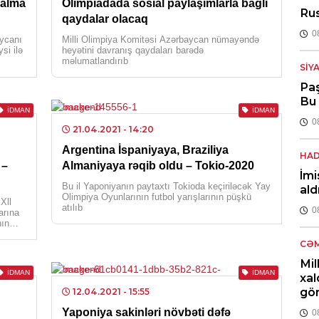
salma
Olimpiadada sosial paylaşımlarla bağlı
Rus
qaydalar olacaq
0
aycanı
Milli Olimpiya Komitəsi Azərbaycan nümayəndə
si ilə
heyətini davranış qaydaları barədə
məlumatlandırıb
SIY
Paş
Bu 
İDMAN
İDMAN
0
21.04.2021
- 14:20
Argentina İspaniyaya, Braziliya
HAD
 –
Almaniyaya rəqib oldu – Tokio-2020
İmi
Bu il Yaponiyanın paytaxtı Tokioda keçiriləcək Yay
ald
Olimpiya Oyunlarının futbol yarışlarının püşkü
Xll
atılıb
0
arına
nın
CƏM
Mil
İDMAN
İDMAN
xal
gör
12.04.2021
- 15:55
Yaponiya sakinləri növbəti dəfə
0