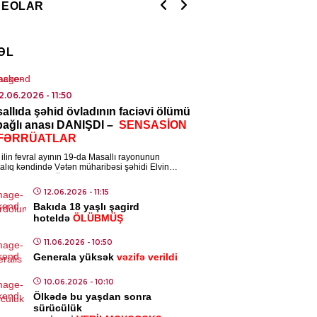
DEOLAR
alanan var
8.08.2026
- 09:26
ƏL
2.12.2022
- 00:10
14.03.2021
- 16:21
ISADIYYAT
rovun Qarabağ mesajı:
Rusiya məxfi
Bu gün Türkiyəmizin İstiq
ent” bahalaşdı
ını işə salır?
qəbulunun 100-cü il dö
2.06.2026
- 11:50
8.08.2026
- 09:24
allıda şəhid övladının faciəvi ölümü
 bağlı anası DANIŞDI –
SENSASİON
NYA
FƏRRÜATLAR
taqon 400 milyon dollarlıq
ilin fevral ayının 19-da Masallı rayonunun
er sistemləri alır
alıq kəndində Vətən müharibəsi şəhidi Elvin
ovun 13 yaşlı oğlu Ayhan Əzizov faciəvi […]
8.08.2026
- 09:22
12.06.2026
- 11:15
Bakıda 18 yaşlı şagird
hoteldə
ÖLÜBMÜŞ
NDƏM
anı əlindən alınan Şahlar
11.06.2026
- 10:50
ruzova qarşı YENİ İDDİA:
Generala yüksək
vəzifə verildi
iya əl çəkmir
10.06.2026
- 10:10
7.08.2026
- 13:47
Ölkədə bu yaşdan sonra
sürücülük