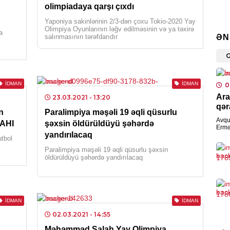
olimpiadaya qarşı çıxdı
DÜ
Yaponiya sakinlərinin 2/3-dən çoxu Tokio-2020 Yay
Olimpiya Oyunlarının ləğv edilməsinin və ya təxirə
a
Çex
salınmasının tərəfdarıdır
ƏN
bıç
0
XAR
İDMAN
İDMAN
0
Ara
Azə
23.03.2021
- 13:20
qər
Er
n
Paralimpiya məşəli 19 əqli qüsurlu
gö
Avqu
YAHI
şəxsin öldürüldüyü şəhərdə
Ermə
0
yandırılacaq
nətic
utbol
müha
Paralimpiya məşəli 19 əqli qüsurlu şəxsin
öldürüldüyü şəhərdə yandırılacaq
HAD
Etn
0
İDMAN
İDMAN
İQT
02.03.2021
- 14:55
Tov
Məhəmməd Salah Yay Olimpiya