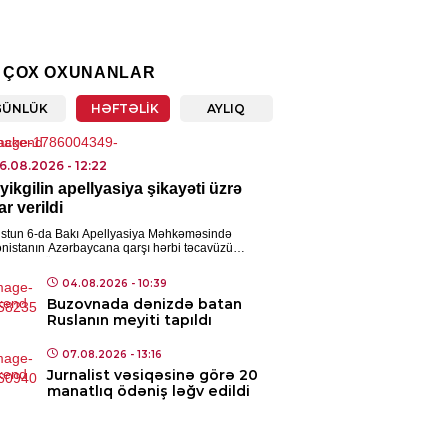
NYA
iyada yoldan keçənlərə
 ÇOX OXUNANLAR
aqla hücum edildi – Yaralılar var
GÜNLÜK
HƏFTƏLIK
AYLIQ
8.08.2026
- 10:26
ICI SIYASET
6.08.2026
- 12:22
yikgilin apellyasiya şikayəti üzrə
rbaycan vasitəsilə
ar verildi
mənistana buğda və daş kömür
ndəriləcək
stun 6-da Bakı Apellyasiya Məhkəməsində
nistanın Azərbaycana qarşı hərbi təcavüzü
8.08.2026
- 10:24
əsində sülh və insanlıq əleyhinə cinayətlər,
ribə cinayətləri, o cümlədən […]
04.08.2026
- 10:39
Buzovnada dənizdə batan
ISƏ
Ruslanın meyiti tapıldı
a oyandı – VİDEO
07.08.2026
- 13:16
8.08.2026
- 09:37
Jurnalist vəsiqəsinə görə 20
manatlıq ödəniş ləğv edildi
ISADIYYAT
uzda avtomobillər toqquşdu –