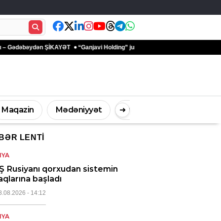
əbəydən ŞİKAYƏT
“Ganjavi Holding” jurnalistləri peşə bayramı münasibətilə t
Maqazin
Mədəniyyət
Digər
➜
BƏR LENTI
İdman
Müsahibə
NYA
 Rusiyanı qorxudan sistemin
aqlarına başladı
8.08.2026
- 14:12
NYA