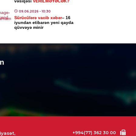
vəsiqəsi
VERİLMƏYƏCƏK?
ASƏT
ia və Yayım Şurası yaradıldı –
09.06.2026
- 10:30
RMAN
Sürücülərə vacib xəbər
– 16
iyundan etibarən yeni qayda
7.08.2026
- 13:31
qüvvəyə minir
ASƏT
rbaycanla Tacikistan
sındakı saziş təsdiqləndi
un
7.08.2026
- 13:26
IYYƏT
kilat komitəsi yaradıldı – Samir
ifov sədr təyin edildi
7.08.2026
- 13:24
ASƏT
rbaycanın Malayziyadakı və
istandakı səfirləri geri çağırıldı
+994(77) 362 30 00
iyasət,