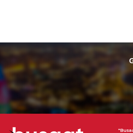
G
"Busaa