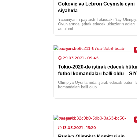
Cokoviç və Lebron Ceymslə eyni
siyahıda
Yaponiyanın paytaxtı Tokiodakı Yay Olimpiy
Oyunlarında iştirak edəcək ulduzların adları
açıqlanıb
29.03.2021
- 09:45
Tokio-2020-də iştirak edəcək bütü
futbol komandaları bəlli oldu – Sİ
Olimpiya Oyunlarında iştirak edəcək bütün f
komandaları bəlli olub
13.03.2021
- 15:20
Rusiya Olimpiya Komitəsinin