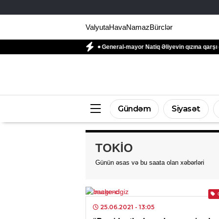
Valyuta
Hava
Namaz
Bürclər
n Siyahısına daxil edildi
General-mayor Natiq Əliyevin qızına qarşı dələduzluq
Gündəm
Siyasət
TOKİO
Günün əsas və bu saata olan xəbərləri
25.06.2021
- 13:05