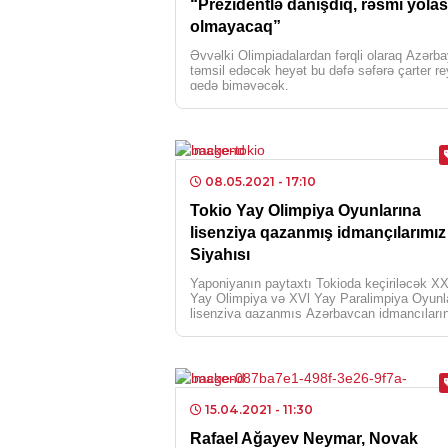
“Prezidentlə danışdıq, rəsmi yola
olmayacaq”
Əvvəlki Olimpiadalardan fərqli olaraq Azərb
təmsil edəcək heyət bu dəfə səfərə çarter rey
gedə biməyəcək.
08.05.2021
- 17:10
Tokio Yay Olimpiya Oyunlarına
lisenziya qazanmış idmançılarımız
Siyahısı
Yaponiyanın paytaxtı Tokioda keçiriləcək XX
Yay Olimpiya və XVl Yay Paralimpiya Oyunl
lisenziya qazanmış Azərbaycan idmançıları
siyahıları yenilənib
15.04.2021
- 11:30
Rafael Ağayev Neymar, Novak