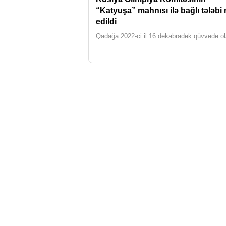
“Katyuşa” mahnısı ilə bağlı tələbi
edildi
Qadağa 2022-ci il 16 dekabradək qüvvədə o