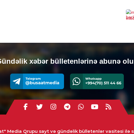
SIY
Med
FƏ
0
SIY
Azə
ara
ündəlik xəbər bülletenlərinə abunə ol
0
CƏM
Təş
Şər
0
SIY
Azə
Pak
t" Media Qrupu sayt və gündəlik bülletenlər vasitəsi ilə s