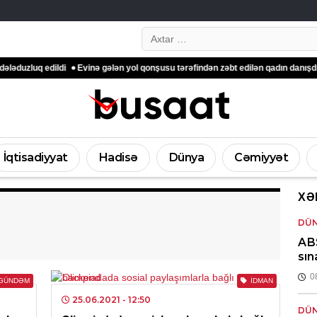
Search…
 edildi
Evinə gələn yol qonşusu tərəfindən zəbt edilən qadın danışdı – Gəd
İqtisadiyyat
Hadisə
Dünya
Cəmiyyət
XƏ
DÜ
ABŞ
sın
0
GÜNDƏM
İDMAN
25.06.2021
- 12:50
DÜ