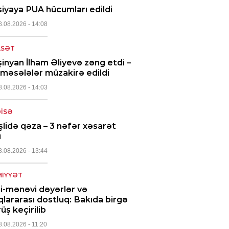
iyaya PUA hücumları edildi
8.08.2026
- 14:08
ASƏT
inyan İlham Əliyevə zəng etdi –
məsələlər müzakirə edildi
8.08.2026
- 14:03
ISƏ
şlidə qəza – 3 nəfər xəsarət
ı
8.08.2026
- 13:44
IYYƏT
li-mənəvi dəyərlər və
qlararası dostluq: Bakıda birgə
üş keçirilib
8.08.2026
- 11:20