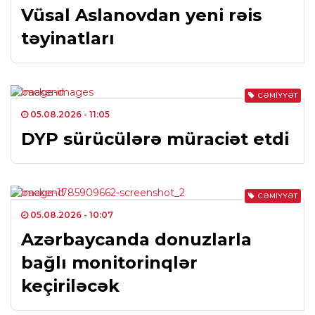
Vüsal Aslanovdan yeni rəis
təyinatları
CƏMIYYƏT
05.08.2026
- 11:05
DYP sürücülərə müraciət etdi
CƏMIYYƏT
05.08.2026
- 10:07
Azərbaycanda donuzlarla
bağlı monitorinqlər
keçiriləcək