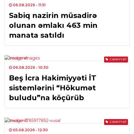
06.08.2026
- 11:51
Sabiq nazirin müsadirə
olunan əmlakı 463 min
manata satıldı
CƏMIYYƏT
06.08.2026
- 10:30
Beş İcra Hakimiyyəti İT
sistemlərini “Hökumət
buludu”na köçürüb
CƏMIYYƏT
05.08.2026
- 12:30