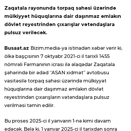
Zaqatala rayonunda torpaq sahəsi üzərində
mülkiyyət hüquqlarına dair daşınmaz əmlakın
dövlət reyestrindən çıxarışlar vətəndaşlara
pulsuz veriləcək.
Busaat.az
Bizim.media-ya istinadən xəbər verir ki,
ölkə başçısının 7 oktyabr 2021-ci il tarixli 1455
nömrəli Fərmanının icrası ilə əlaqədar Zaqatala
şəhərində bir ədəd “ASAN xidmət” avtobusu
vasitəsilə torpaq sahəsi üzərində mülkiyyət
hüquqlarına dair daşınmaz əmlakın dövlət
reyestrindən çıxarışların vətəndaşlara pulsuz
verilməsi təmin edilir.
Bu proses 2025-ci il yanvarın 1-nə kimi davam
edəcək. Belə ki, 1 yanvar 2025-ci il tarixdən sonra