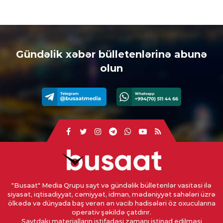
Gündəlik xəbər bülletenlərinə abunə
olun
"Busaat" Media Qrupu sayt və gündəlik bülletenlər vasitəsi ilə
siyasət, iqtisadiyyat, cəmiyyət, idman, mədəniyyət sahələri üzrə
ölkədə və dünyada baş verən ən vacib hadisələri öz oxucularına
operativ şəkildə çatdırır.
Saytdakı materialların istifadəsi zamanı istinad edilməsi