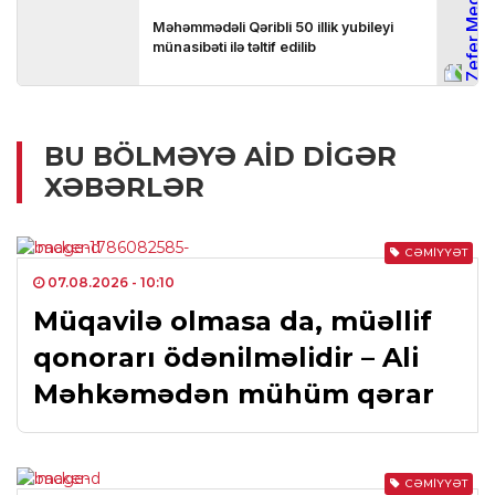
BU BÖLMƏYƏ AID DIGƏR
XƏBƏRLƏR
CƏMIYYƏT
07.08.2026
- 10:10
Müqavilə olmasa da, müəllif
qonorarı ödənilməlidir – Ali
Məhkəmədən mühüm qərar
CƏMIYYƏT