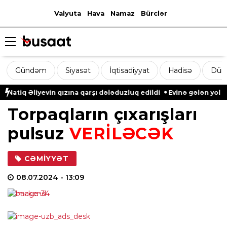
Valyuta
Hava
Namaz
Bürclər
Gündəm
Siyasət
İqtisadiyyat
Hadisə
Dün
iq Əliyevin qızına qarşı dələduzluq edildi
Evinə gələn yol qon
Torpaqların çıxarışları
pulsuz
VERİLƏCƏK
CƏMIYYƏT
08.07.2024
- 13:09