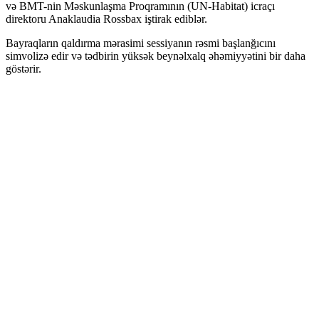
və BMT-nin Məskunlaşma Proqramının (UN-Habitat) icraçı
direktoru Anaklaudia Rossbax iştirak ediblər.
Bayraqların qaldırma mərasimi sessiyanın rəsmi başlanğıcını
simvolizə edir və tədbirin yüksək beynəlxalq əhəmiyyətini bir daha
göstərir.