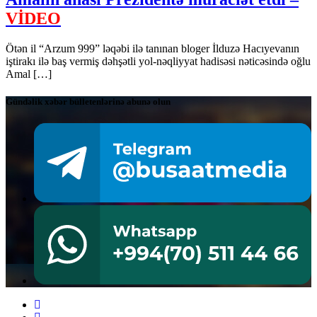
VİDEO
Ötən il “Arzum 999” ləqəbi ilə tanınan bloger İlduzə Hacıyevanın
iştirakı ilə baş vermiş dəhşətli yol-nəqliyyat hadisəsi nəticəsində oğlu
Amal […]
Gündəlik xəbər bülletenlərinə abunə olun