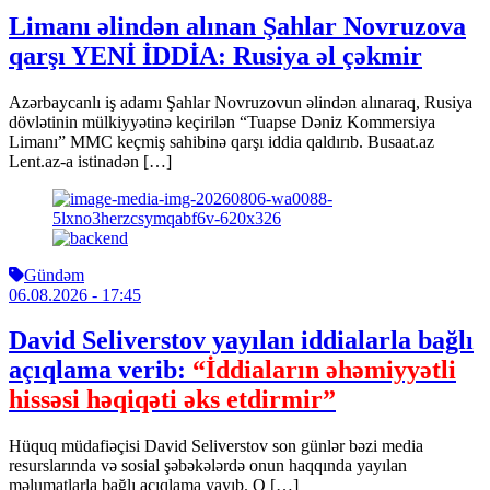
Limanı əlindən alınan Şahlar Novruzova
qarşı YENİ İDDİA: Rusiya əl çəkmir
Azərbaycanlı iş adamı Şahlar Novruzovun əlindən alınaraq, Rusiya
dövlətinin mülkiyyətinə keçirilən “Tuapse Dəniz Kommersiya
Limanı” MMC keçmiş sahibinə qarşı iddia qaldırıb. Busaat.az
Lent.az-a istinadən […]
Gündəm
06.08.2026
- 17:45
David Seliverstov yayılan iddialarla bağlı
açıqlama verib:
“İddiaların əhəmiyyətli
hissəsi həqiqəti əks etdirmir”
Hüquq müdafiəçisi David Seliverstov son günlər bəzi media
resurslarında və sosial şəbəkələrdə onun haqqında yayılan
məlumatlarla bağlı açıqlama yayıb. O […]