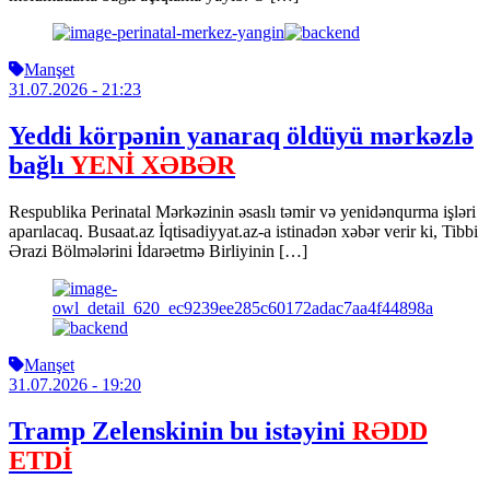
Manşet
31.07.2026
- 21:23
Yeddi körpənin yanaraq öldüyü mərkəzlə
bağlı
YENİ XƏBƏR
Respublika Perinatal Mərkəzinin əsaslı təmir və yenidənqurma işləri
aparılacaq. Busaat.az İqtisadiyyat.az-a istinadən xəbər verir ki, Tibbi
Ərazi Bölmələrini İdarəetmə Birliyinin […]
Manşet
31.07.2026
- 19:20
Tramp Zelenskinin bu istəyini
RƏDD
ETDİ