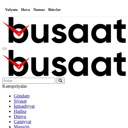
Valyuta
Hava
Namaz
Bürclər
Search…
Kateqoriyalar
Gündəm
Siyasət
İqtisadiyyat
Hadisə
Dünya
Cəmiyyət
Maqazin