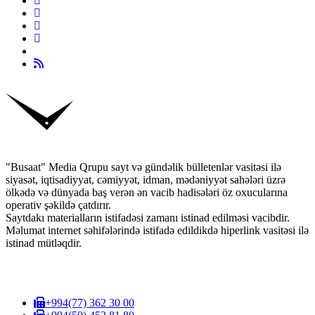
"Busaat" Media Qrupu sayt və gündəlik bülletenlər vasitəsi ilə
siyasət, iqtisadiyyat, cəmiyyət, idman, mədəniyyət sahələri üzrə
ölkədə və dünyada baş verən ən vacib hadisələri öz oxucularına
operativ şəkildə çatdırır.
Saytdakı materialların istifadəsi zamanı istinad edilməsi vacibdir.
Məlumat internet səhifələrində istifadə edildikdə hiperlink vasitəsi ilə
istinad mütləqdir.
+994(77) 362 30 00