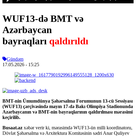
WUF13-də BMT və
Azərbaycan
bayraqları
qaldırıldı
Gündəm
17.05.2026
- 15:25
BMT-nin Ümumdünya Şəhərsalma Forumunun 13-cü Sessiyası
(WUF13) çərçivəsində mayın 17-də Bakı Olimpiya Stadionunda
Azərbaycanın və BMT-nin bayraqlarının qaldırılması mərasimi
keçirilib.
Busaat.az
xəbər verir ki, mərasimdə WUF13-ün milli koordinatoru,
Dövlət Şəhərsalma və Arxitektura Komitəsinin sədri Anar Quliyev