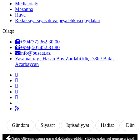
Media otağı
Məzənnə
Hava
Redaksiya siyasəti və peşə etikası qaydaları
Əlaqə
+994(77) 362 30 00
+994(50) 452 81 80
info@busaat.az
Yasamal ray., Həsən Bəy Zərdabi küç. 78b / Bakı,
Azərbaycan
Gündəm
Siyasət
İqtisadiyyat
Hadisə
Dünya
atiq Əliyevin qızına qarşı dələduzluq edildi
Evinə gələn yol qonşusu tərəfindən zə