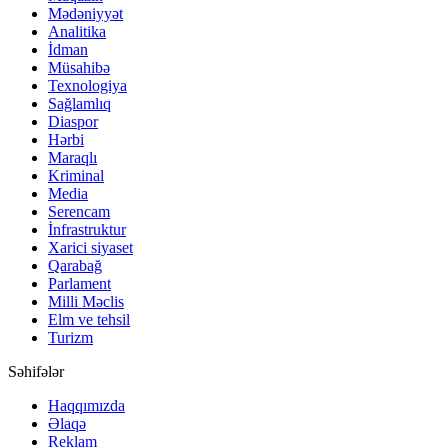
Mədəniyyət
Analitika
İdman
Müsahibə
Texnologiya
Sağlamlıq
Diaspor
Hərbi
Maraqlı
Kriminal
Media
Serencam
İnfrastruktur
Xarici siyaset
Qarabağ
Parlament
Milli Məclis
Elm ve tehsil
Turizm
Səhifələr
Haqqımızda
Əlaqə
Reklam