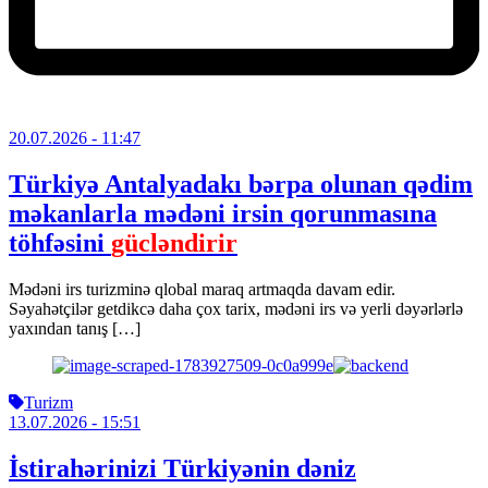
20.07.2026
- 11:47
Türkiyə Antalyadakı bərpa olunan qədim
məkanlarla mədəni irsin qorunmasına
töhfəsini
gücləndirir
Mədəni irs turizminə qlobal maraq artmaqda davam edir.
Səyahətçilər getdikcə daha çox tarix, mədəni irs və yerli dəyərlərlə
yaxından tanış […]
Turizm
13.07.2026
- 15:51
İstirahərinizi Türkiyənin dəniz