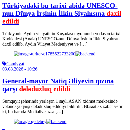
Türkiyədəki bu tarixi abidə UNESCO-
nun Dünya İrsinin İlkin Siyahısına
daxil
edildi
Türkiyənin Aydın vilayətinin Kuşadası rayonunda yerləşən tarixi
Kadıkalesi (Anaia) UNESCO-nun Dünya İrsinin İlkin Siyahısına
daxil edilib. Aydın Vilayət Mədəniyyət və […]
Cəmiyyət
03.08.2026
- 10:26
General-mayor Natiq Əliyevin qızına
qarşı
dələduzluq edildi
Sumqayıt şəhərində yerləşən 1 saylı ASAN xidmət mərkəzində
vətəndaşa qarşı dələduzluq edildiyi bildirilir. Bbsaat.az xəbər verir
ki, bu barədə Medialive.az-a […]