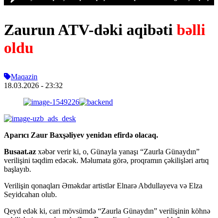
Zaurun ATV-dəki aqibəti
bəlli
oldu
Maqazin
18.03.2026
- 23:32
Aparıcı Zaur Baxşəliyev yenidən efirdə olacaq.
Busaat.az
xəbər verir ki, o, Günayla yanaşı “Zaurla Günaydın”
verilişini təqdim edəcək. Məlumata görə, proqramın çəkilişləri artıq
başlayıb.
Verilişin qonaqları Əməkdar artistlər Elnarə Abdullayeva və Elza
Seyidcahan olub.
Qeyd edək ki, cari mövsümdə “Zaurla Günaydın” verilişinin köhnə