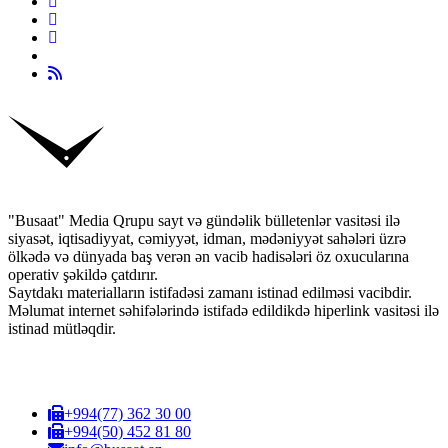
"Busaat" Media Qrupu sayt və gündəlik bülletenlər vasitəsi ilə
siyasət, iqtisadiyyat, cəmiyyət, idman, mədəniyyət sahələri üzrə
ölkədə və dünyada baş verən ən vacib hadisələri öz oxucularına
operativ şəkildə çatdırır.
Saytdakı materialların istifadəsi zamanı istinad edilməsi vacibdir.
Məlumat internet səhifələrində istifadə edildikdə hiperlink vasitəsi ilə
istinad mütləqdir.
+994(77) 362 30 00
+994(50) 452 81 80