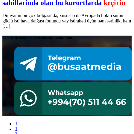
sahillərində olan bu kurortlarda
keçirin
Dünyanın bir çox bölgəsində, xüsusilə də Avropada hökm sürən
güclü isti hava dalğası fonunda yay istirahəti üçün həm sərinlik, həm
[…]
Gündəlik xəbər bülletenlərinə abunə olun