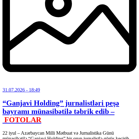
31.07.2026
- 18:49
“Ganjavi Holding” jurnalistləri peşə
bayramı münasibətilə təbrik edib –
FOTOLAR
22 iyul – Azərbaycan Milli Mətbuat və Jurnalistika Günü
münasibətilə “Ganjavi Holding” bir qrup jurnalistlə görüş keçirib.