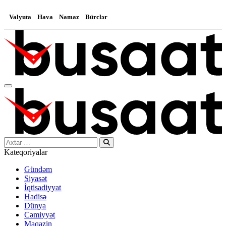
Valyuta
Hava
Namaz
Bürclər
Search…
Kateqoriyalar
Gündəm
Siyasət
İqtisadiyyat
Hadisə
Dünya
Cəmiyyət
Maqazin