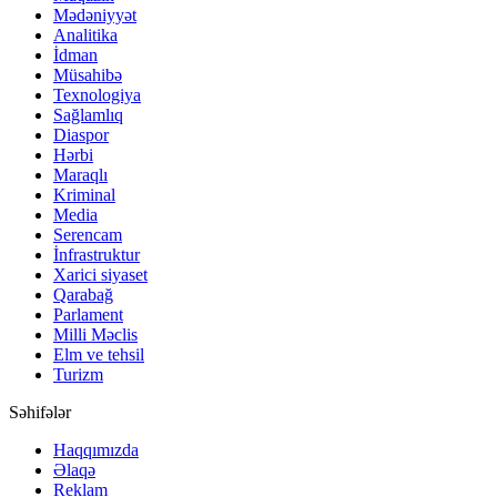
Mədəniyyət
Analitika
İdman
Müsahibə
Texnologiya
Sağlamlıq
Diaspor
Hərbi
Maraqlı
Kriminal
Media
Serencam
İnfrastruktur
Xarici siyaset
Qarabağ
Parlament
Milli Məclis
Elm ve tehsil
Turizm
Səhifələr
Haqqımızda
Əlaqə
Reklam