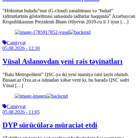
“Hökumət buludu”nun (G-cloud) yaradılması və “bulud”
xidmətlərinin göstərilməsi sahəsində tədbirlər haqqında” Azərbaycan
Respublikasının Prezidenti İlham Əliyevin 2019-cu il 3 iyun […]
Cəmiyyət
05.08.2026
- 12:30
Vüsal Aslanovdan yeni rəis təyinatları
“Bakı Metropoliteni” QSC-yə iki yeni stansiya rəisi təyin olunub.
Busaat.az Oxu.az-a istinadən xəbər verir ki, bu barədə QSC sədri
Vüsal […]
Cəmiyyət
05.08.2026
- 11:05
DYP sürücülərə müraciət etdi