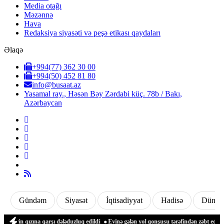
Media otağı
Məzənnə
Hava
Redaksiya siyasəti və peşə etikası qaydaları
Əlaqə
+994(77) 362 30 00
+994(50) 452 81 80
info@busaat.az
Yasamal ray., Həsən Bəy Zərdabi küç. 78b / Bakı,
Azərbaycan
Gündəm
Siyasət
İqtisadiyyat
Hadisə
Dünya
 qızına qarşı dələduzluq edildi
Evinə gələn yol qonşusu tərəfindən zəbt edilən qa