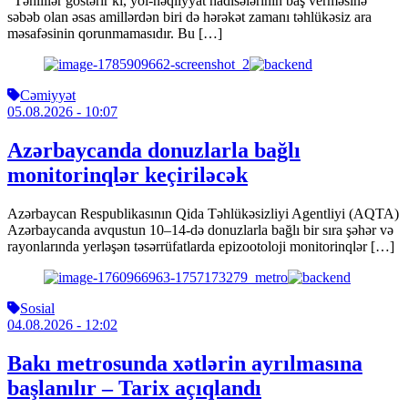
“Təhlillər göstərir ki, yol-nəqliyyat hadisələrinin baş verməsinə
səbəb olan əsas amillərdən biri də hərəkət zamanı təhlükəsiz ara
məsafəsinin qorunmamasıdır. Bu […]
Cəmiyyət
05.08.2026
- 10:07
Azərbaycanda donuzlarla bağlı
monitorinqlər keçiriləcək
Azərbaycan Respublikasının Qida Təhlükəsizliyi Agentliyi (AQTA)
Azərbaycanda avqustun 10–14-də donuzlarla bağlı bir sıra şəhər və
rayonlarında yerləşən təsərrüfatlarda epizootoloji monitorinqlər […]
Sosial
04.08.2026
- 12:02
Bakı metrosunda xətlərin ayrılmasına
başlanılır – Tarix açıqlandı