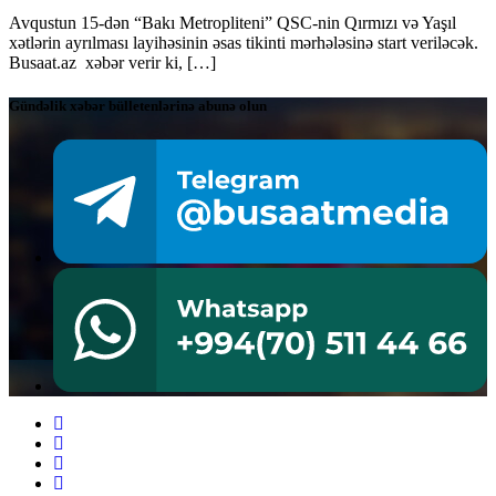
Avqustun 15-dən “Bakı Metropliteni” QSC-nin Qırmızı və Yaşıl
xətlərin ayrılması layihəsinin əsas tikinti mərhələsinə start veriləcək.
Busaat.az xəbər verir ki, […]
Gündəlik xəbər bülletenlərinə abunə olun