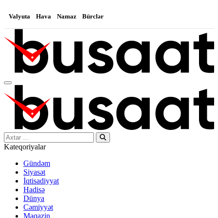
Valyuta
Hava
Namaz
Bürclər
Search…
Kateqoriyalar
Gündəm
Siyasət
İqtisadiyyat
Hadisə
Dünya
Cəmiyyət
Maqazin