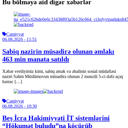
Bu bölməyə aid digər xəbərlər
Cəmiyyət
06.08.2026
- 11:51
Sabiq nazirin müsadirə olunan əmlakı
463 min manata satıldı
Xəbər verdiyimiz kimi, sabiq əmək və əhalinin sosial müdafiəsi
naziri Səlim Müslümovun müsadirə olunan 2 mənzili 5-ci dəfə açıq
hərrac […]
Cəmiyyət
06.08.2026
- 10:30
Beş İcra Hakimiyyəti İT sistemlərini
“Hökumət buludu”na köçürüb