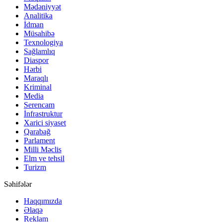
Mədəniyyət
Analitika
İdman
Müsahibə
Texnologiya
Sağlamlıq
Diaspor
Hərbi
Maraqlı
Kriminal
Media
Serencam
İnfrastruktur
Xarici siyaset
Qarabağ
Parlament
Milli Məclis
Elm ve tehsil
Turizm
Səhifələr
Haqqımızda
Əlaqə
Reklam