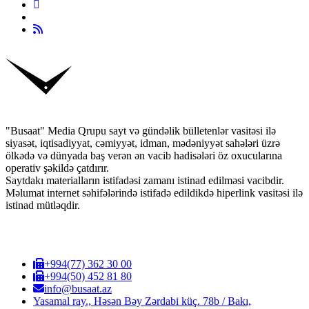
"Busaat" Media Qrupu sayt və gündəlik bülletenlər vasitəsi ilə
siyasət, iqtisadiyyat, cəmiyyət, idman, mədəniyyət sahələri üzrə
ölkədə və dünyada baş verən ən vacib hadisələri öz oxucularına
operativ şəkildə çatdırır.
Saytdakı materialların istifadəsi zamanı istinad edilməsi vacibdir.
Məlumat internet səhifələrində istifadə edildikdə hiperlink vasitəsi ilə
istinad mütləqdir.
+994(77) 362 30 00
+994(50) 452 81 80
info@busaat.az
Yasamal ray., Həsən Bəy Zərdabi küç. 78b / Bakı,