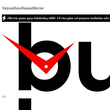
Valyuta
Hava
Namaz
Bürclər
zına qarşı dələduzluq edildi
Evinə gələn yol qonşusu tərəfindən zəbt edilən qadın 