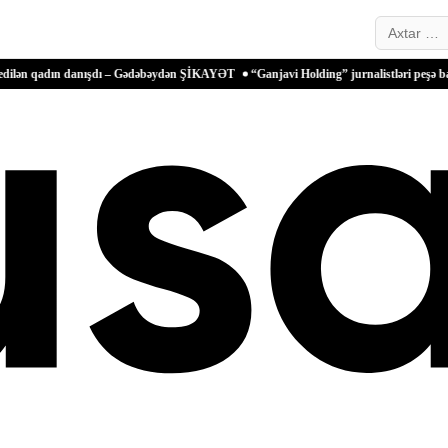
Search…
danışdı – Gədəbəydən ŞİKAYƏT
“Ganjavi Holding” jurnalistləri peşə bayramı münasi