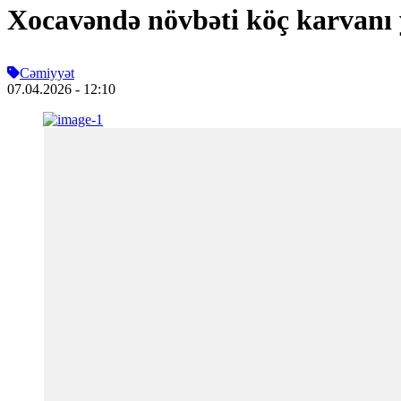
Xocavəndə növbəti köç karvanı y
Cəmiyyət
07.04.2026
- 12:10