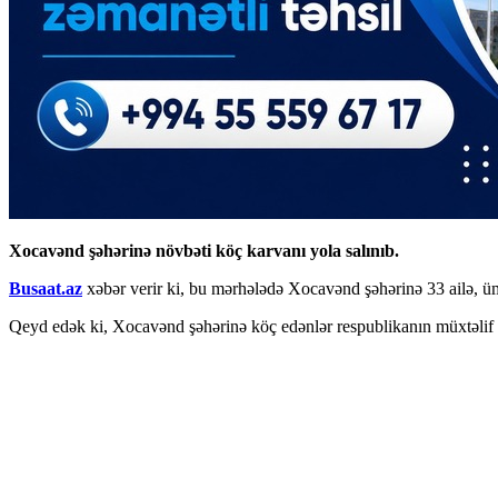
Xocavənd şəhərinə növbəti köç karvanı yola salınıb.
Busaat.az
xəbər verir ki, bu mərhələdə Xocavənd şəhərinə 33 ailə, 
Qeyd edək ki, Xocavənd şəhərinə köç edənlər respublikanın müxtəlif b