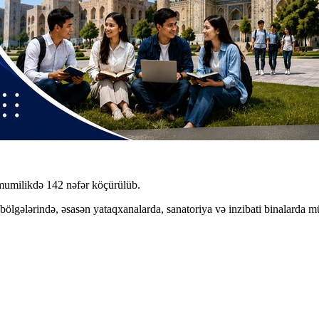
ümumilikdə 142 nəfər köçürülüb.
ölgələrində, əsasən yataqxanalarda, sanatoriya və inzibati binalarda m