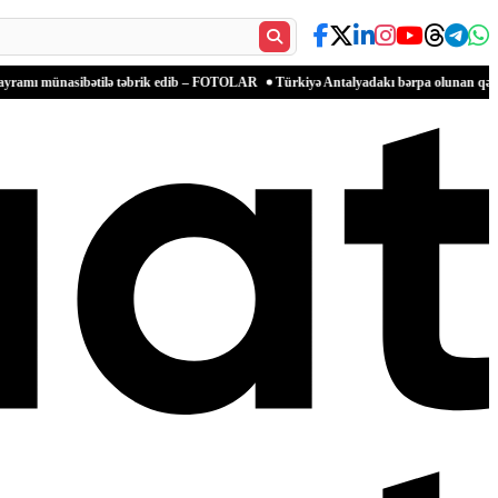
bətilə təbrik edib – FOTOLAR
Türkiyə Antalyadakı bərpa olunan qədim məkanlarla mə