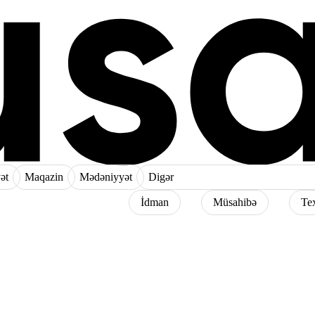
ət
Maqazin
Mədəniyyət
Digər
İdman
Müsahibə
Te