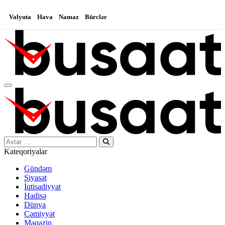
Valyuta
Hava
Namaz
Bürclər
Search…
Kateqoriyalar
Gündəm
Siyasət
İqtisadiyyat
Hadisə
Dünya
Cəmiyyət
Maqazin