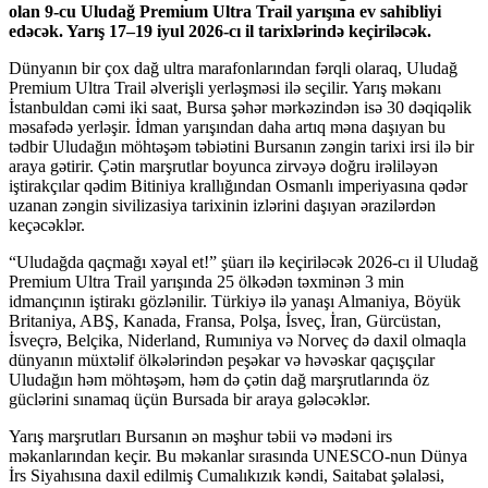
olan 9-cu Uludağ Premium Ultra Trail yarışına ev sahibliyi
edəcək. Yarış 17–19 iyul 2026-cı il tarixlərində keçiriləcək.
Dünyanın bir çox dağ ultra marafonlarından fərqli olaraq, Uludağ
Premium Ultra Trail əlverişli yerləşməsi ilə seçilir. Yarış məkanı
İstanbuldan cəmi iki saat, Bursa şəhər mərkəzindən isə 30 dəqiqəlik
məsafədə yerləşir. İdman yarışından daha artıq məna daşıyan bu
tədbir Uludağın möhtəşəm təbiətini Bursanın zəngin tarixi irsi ilə bir
araya gətirir. Çətin marşrutlar boyunca zirvəyə doğru irəliləyən
iştirakçılar qədim Bitiniya krallığından Osmanlı imperiyasına qədər
uzanan zəngin sivilizasiya tarixinin izlərini daşıyan ərazilərdən
keçəcəklər.
“Uludağda qaçmağı xəyal et!” şüarı ilə keçiriləcək 2026-cı il Uludağ
Premium Ultra Trail yarışında 25 ölkədən təxminən 3 min
idmançının iştirakı gözlənilir. Türkiyə ilə yanaşı Almaniya, Böyük
Britaniya, ABŞ, Kanada, Fransa, Polşa, İsveç, İran, Gürcüstan,
İsveçrə, Belçika, Niderland, Rumıniya və Norveç də daxil olmaqla
dünyanın müxtəlif ölkələrindən peşəkar və həvəskar qaçışçılar
Uludağın həm möhtəşəm, həm də çətin dağ marşrutlarında öz
güclərini sınamaq üçün Bursada bir araya gələcəklər.
Yarış marşrutları Bursanın ən məşhur təbii və mədəni irs
məkanlarından keçir. Bu məkanlar sırasında UNESCO-nun Dünya
İrs Siyahısına daxil edilmiş Cumalıkızık kəndi, Saitabat şəlaləsi,