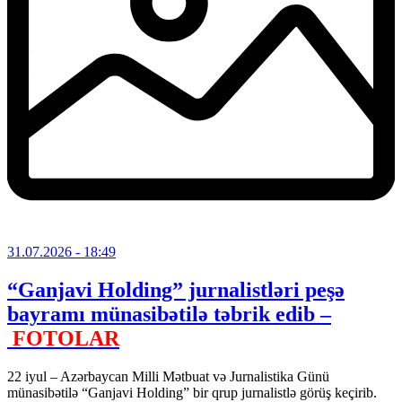
31.07.2026
- 18:49
“Ganjavi Holding” jurnalistləri peşə
bayramı münasibətilə təbrik edib –
FOTOLAR
22 iyul – Azərbaycan Milli Mətbuat və Jurnalistika Günü
münasibətilə “Ganjavi Holding” bir qrup jurnalistlə görüş keçirib.