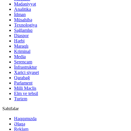
Mədəniyyət
Analitika
İdman
Müsahibə
Texnologiya
Sağlamlıq
Diaspor
Hərbi
Maraqlı
Kriminal
Media
Serencam
İnfrastruktur
Xarici siyaset
Qarabağ
Parlament
Milli Məclis
Elm ve tehsil
Turizm
Səhifələr
Haqqımızda
Əlaqə
Reklam