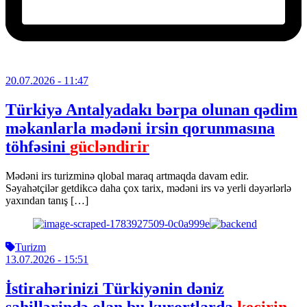
20.07.2026
- 11:47
Türkiyə Antalyadakı bərpa olunan qədim
məkanlarla mədəni irsin qorunmasına
töhfəsini
gücləndirir
Mədəni irs turizminə qlobal maraq artmaqda davam edir.
Səyahətçilər getdikcə daha çox tarix, mədəni irs və yerli dəyərlərlə
yaxından tanış […]
Turizm
13.07.2026
- 15:51
İstirahərinizi Türkiyənin dəniz
sahillərində olan bu kurortlarda
keçirin