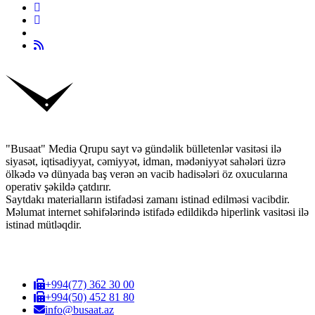
"Busaat" Media Qrupu sayt və gündəlik bülletenlər vasitəsi ilə
siyasət, iqtisadiyyat, cəmiyyət, idman, mədəniyyət sahələri üzrə
ölkədə və dünyada baş verən ən vacib hadisələri öz oxucularına
operativ şəkildə çatdırır.
Saytdakı materialların istifadəsi zamanı istinad edilməsi vacibdir.
Məlumat internet səhifələrində istifadə edildikdə hiperlink vasitəsi ilə
istinad mütləqdir.
+994(77) 362 30 00
+994(50) 452 81 80
info@busaat.az