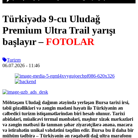
Türkiyədə 9-cu Uludağ
Premium Ultra Trail yarışı
başlayır –
FOTOLAR
Turizm
06.07.2026
- 11:46
Möhtəşəm Uludağ dağının ətəyində yerləşən Bursa tarixi irsi,
təbii gözəllikləri və zəngin mədəni həyatı ilə Türkiyənin ən
cəlbedici turizm istiqamətlərindən biri hesab olunur. Tarixi
abidələri, müalicəvi termal mənbələri, məşhur xizək mərkəzləri
və zəngin mətbəxi ilə tanınan şəhər ziyarətçilərə ənənə, macəra
və istirahətin unikal vəhdətini təqdim edir. Bursa bu il daha bir
mühüm tədbirə – Türkiyənin ən rəqabətli dağ ultra marafonu