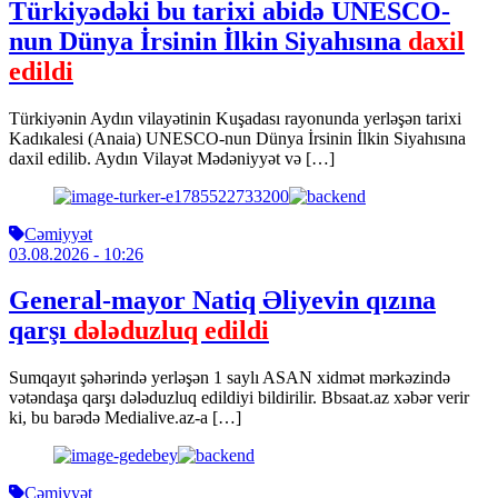
Türkiyədəki bu tarixi abidə UNESCO-
nun Dünya İrsinin İlkin Siyahısına
daxil
edildi
Türkiyənin Aydın vilayətinin Kuşadası rayonunda yerləşən tarixi
Kadıkalesi (Anaia) UNESCO-nun Dünya İrsinin İlkin Siyahısına
daxil edilib. Aydın Vilayət Mədəniyyət və […]
Cəmiyyət
03.08.2026
- 10:26
General-mayor Natiq Əliyevin qızına
qarşı
dələduzluq edildi
Sumqayıt şəhərində yerləşən 1 saylı ASAN xidmət mərkəzində
vətəndaşa qarşı dələduzluq edildiyi bildirilir. Bbsaat.az xəbər verir
ki, bu barədə Medialive.az-a […]
Cəmiyyət