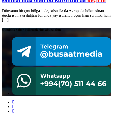
Dünyanın bir çox bölgəsində, xüsusilə də Avropada hökm sürən
güclü isti hava dalğası fonunda yay istirahəti üçün həm sərinlik, həm
[…]
Gündəlik xəbər bülletenlərinə abunə olun