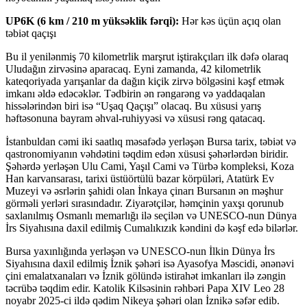
UP6K (6 km / 210 m yüksəklik fərqi):
Hər kəs üçün açıq olan
təbiət qaçışı
Bu il yenilənmiş 70 kilometrlik marşrut iştirakçıları ilk dəfə olaraq
Uludağın zirvəsinə aparacaq. Eyni zamanda, 42 kilometrlik
kateqoriyada yarışanlar da dağın kiçik zirvə bölgəsini kəşf etmək
imkanı əldə edəcəklər. Tədbirin ən rəngarəng və yaddaqalan
hissələrindən biri isə “Uşaq Qaçışı” olacaq. Bu xüsusi yarış
həftəsonuna bayram əhval-ruhiyyəsi və xüsusi rəng qatacaq.
İstanbuldan cəmi iki saatlıq məsafədə yerləşən Bursa tarix, təbiət və
qastronomiyanın vəhdətini təqdim edən xüsusi şəhərlərdən biridir.
Şəhərdə yerləşən Ulu Cami, Yaşıl Cami və Türbə kompleksi, Koza
Han karvansarası, tarixi üstüörtülü bazar körpüləri, Atatürk Ev
Muzeyi və əsrlərin şahidi olan İnkaya çinarı Bursanın ən məşhur
görməli yerləri sırasındadır. Ziyarətçilər, həmçinin yaxşı qorunub
saxlanılmış Osmanlı memarlığı ilə seçilən və UNESCO-nun Dünya
İrs Siyahısına daxil edilmiş Cumalıkızık kəndini də kəşf edə bilərlər.
Bursa yaxınlığında yerləşən və UNESCO-nun İlkin Dünya İrs
Siyahısına daxil edilmiş İznik şəhəri isə Ayasofya Məscidi, ənənəvi
çini emalatxanaları və İznik gölündə istirahət imkanları ilə zəngin
təcrübə təqdim edir. Katolik Kilsəsinin rəhbəri Papa XIV Leo 28
noyabr 2025-ci ildə qədim Nikeya şəhəri olan İznikə səfər edib.