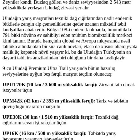
Zeyniler kəndi, Buzlaq gölləri və dəniz səviyyəsindən 2 543 metr
yüksəklikdə yerləşən Uludağ zirvəsi yer alır.
Uludağın yarış marşrutları texniki dağ cığırlarından nadir endemik
bitkilərlə zəngin alp çəmənliklərinə qədər uzanan müxtəlif təbii
landşaftları əhatə edir. Bölgə 108-i endemik olmaqla, ümumilikdə
791 bitki növünə ev sahibliyi edən mühüm biomüxtəliflik mərkəzi
kimi tanınır. Burada həmçinin qlobal və Avropa miqyasında nəsli
təhlükə altında olan bir sıra canlı növləri, eləcə də xüsusi əhəmiyyətə
malik üç kəpənək növü yaşayır ki, bu da Uludağın Türkiyənin ən
dəyərli təbii irs ərazilərindən biri olduğunu bir daha təsdiqləyir.
9-cu Uludağ Premium Ultra Trail yarışında bütün hazırlıq
səviyyələrinə uyğun beş fərqli marşrut təqdim olunacaq:
UPUT70K (70 km / 3 600 m yüksəklik fərqi):
Zirvəni fəth etmək
istəyənlər üçün
UPM42K (42 km / 2 353 m yüksəklik fərqi):
Tarix və təbiətin
qovuşduğu marafon marşrutu
UPE30K (30 km / 1 510 m yüksəklik fərqi):
Texniki dağ
cığırlarını sevən iştirakçılar üçün
UP16K (16 km / 500 m yüksəklik fərqi):
Təbiətdə yarış
həyəcanını yaşamaq istəyənlər üçün