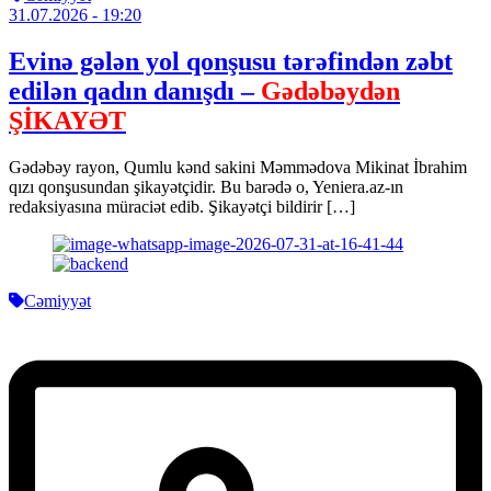
31.07.2026
- 19:20
Evinə gələn yol qonşusu tərəfindən zəbt
edilən qadın danışdı –
Gədəbəydən
ŞİKAYƏT
Gədəbəy rayon, Qumlu kənd sakini Məmmədova Mikinat İbrahim
qızı qonşusundan şikayətçidir. Bu barədə o, Yeniera.az-ın
redaksiyasına müraciət edib. Şikayətçi bildirir […]
Cəmiyyət