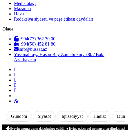
Media otağı
Məzənnə
Hava
Redaksiya siyasəti və peşə etikası qaydaları
Əlaqə
+994(77) 362 30 00
+994(50) 452 81 80
info@busaat.az
Yasamal ray., Həsən Bəy Zərdabi küç. 78b / Bakı,
Azərbaycan
Gündəm
Siyasət
İqtisadiyyat
Hadisə
Dünya
ızına qarşı dələduzluq edildi
Evinə gələn yol qonşusu tərəfindən zəbt edilən qadın