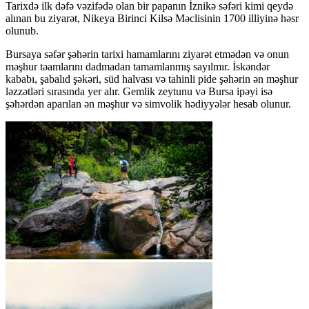
Tarixdə ilk dəfə vəzifədə olan bir papanın İznikə səfəri kimi qeydə
alınan bu ziyarət, Nikeya Birinci Kilsə Məclisinin 1700 illiyinə həsr
olunub.
Bursaya səfər şəhərin tarixi hamamlarını ziyarət etmədən və onun
məşhur təamlarını dadmadan tamamlanmış sayılmır. İskəndər
kababı, şabalıd şəkəri, süd halvası və tahinli pide şəhərin ən məşhur
ləzzətləri sırasında yer alır. Gemlik zeytunu və Bursa ipəyi isə
şəhərdən aparılan ən məşhur və simvolik hədiyyələr hesab olunur.