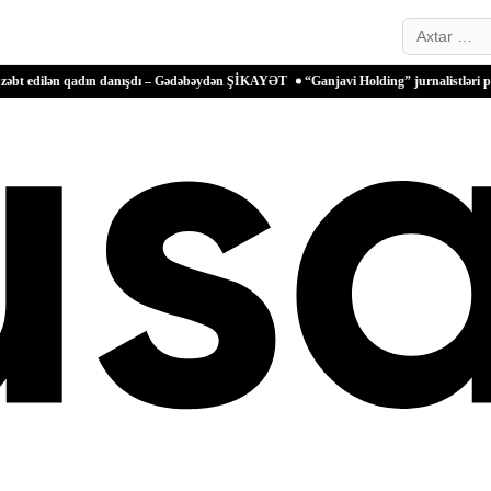
Search…
 qadın danışdı – Gədəbəydən ŞİKAYƏT
“Ganjavi Holding” jurnalistləri peşə bayramı