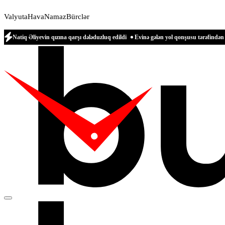
Valyuta
Hava
Namaz
Bürclər
evin qızına qarşı dələduzluq edildi
Evinə gələn yol qonşusu tərəfindən zəbt edilən