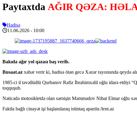
Paytaxtda
AĞIR QƏZA: HƏL
Hadisə
11.06.2026
- 10:00
Bakıda ağır yol qəzası baş verib.
Busaat.az
xəbər verir ki, hadisə ötən gecə Xəzər rayonunda qeydə alı
1985-ci il təvəllüdlü Qurbanov Rafiz İbrahimxəlil oğlu idarə etdiyi 
toqquşub.
Nəticədə motosikletdə olan sərnişin Məmmədov Nihat Elmar oğlu xəsa
Faktla bağlı cinayət işi başlanılaraq istintaq aparılır./lent.az