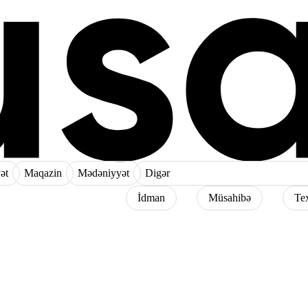
ət
Maqazin
Mədəniyyət
Digər
İdman
Müsahibə
Te