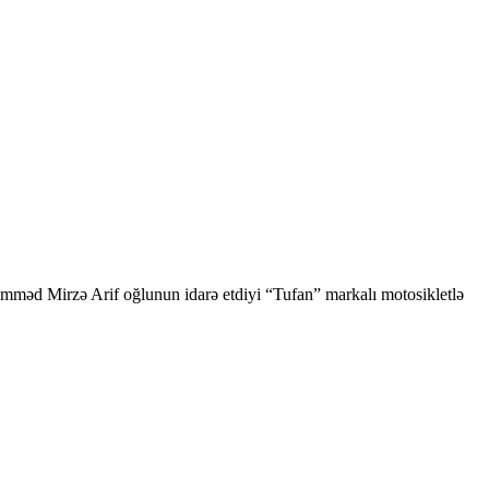
həmməd Mirzə Arif oğlunun idarə etdiyi “Tufan” markalı motosikletlə