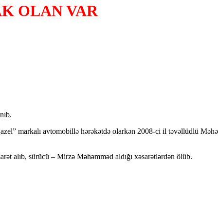
AK OLAN VAR
nıb.
“Qazel” markalı avtomobillə hərəkətdə olarkən 2008-ci il təvəllüdlü Mə
rət alıb, sürücü – Mirzə Məhəmməd aldığı xəsarətlərdən ölüb.